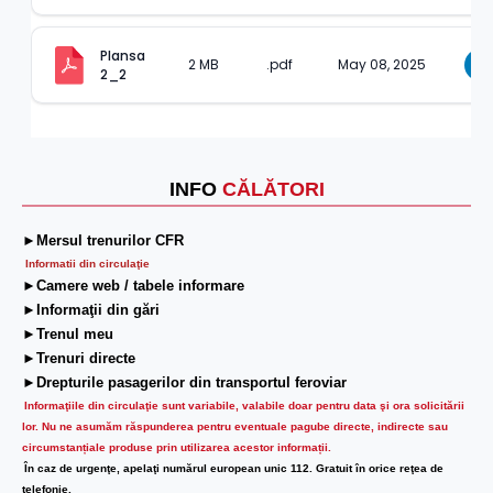
Plansa 
2 MB
.pdf
May 08, 2025
D
2_2
INFO
CĂLĂTORI
►Mersul trenurilor CFR
Informatii din circulaţie
►Camere web / tabele informare
►Informaţii din gări
►Trenul meu
►Trenuri directe
►Drepturile pasagerilor din transportul feroviar
Informaţiile din circulaţie sunt variabile, valabile doar pentru data şi ora solicitării
lor.
Nu ne asumăm răspunderea pentru eventuale pagube directe, indirecte sau
circumstanțiale produse prin utilizarea acestor informații.
În caz de urgenţe, apelaţi numărul european unic 112. Gratuit în orice reţea de
telefonie.