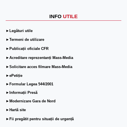
INFO
UTILE
►Legături utile
►Termeni de utilizare
►Publicații oficiale CFR
►Acreditare reprezentanți Mass-Media
►Solicitare acces filmare Mass-Media
►ePetiție
►Formular Legea 544/2001
►Informații Presă
►Modernizare Gara de Nord
►Hartă site
►Fii pregătit pentru situații de urgență