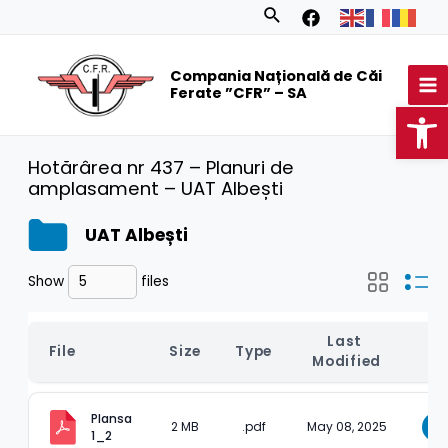
Skip
Search
to
MA
content
Compania Națională de Căi
M
Ferate ”CFR” – SA
Op
Hotărârea nr 437 – Planuri de
amplasament – UAT Albești
UAT Albești
Show
files
Last 
File
Size
Type
D
Modified
Plansa 
2 MB
.pdf
May 08, 2025
D
1_2