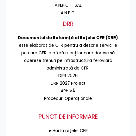
A.N.P.C. – SAL
A.N.P.C.
DRR
Documentul de Referinţă al Reţelei CFR (DRR)
este elaborat de CFR pentru a descrie serviciile
pe care CFR le oferă clienţilor care doresc să
opereze trenuri pe infrastructura feroviară
administrată de CFR.
DRR 2026
DRR 2027 Proiect
ARHIVĂ
Proceduri Operaționale
PUNCT DE INFORMARE
►Harta rețelei CFR