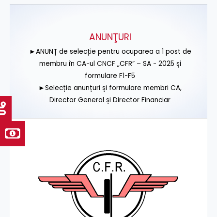
ANUNŢURI
►ANUNȚ de selecție pentru ocuparea a 1 post de
membru în CA-ul CNCF „CFR” – SA - 2025 și
formulare F1-F5
►Selecție anunțuri și formulare membri CA,
Director General și Director Financiar