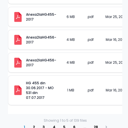
Anexa2laHG455-
6 MB
.pdf
Mar 25, 2023
2017
Anexa2laHG456-
4 MB
.pdf
Mar 16, 2023
2017
Anexa2laHG456-
4 MB
.pdf
Mar 25, 2023
2017
HG 455 din 
30.06.2017 - MO 
1 MB
.pdf
Mar 16, 2023
531 din 
07.07.2017
Showing
1
to
5
of
139
files
1
2
3
4
5
6
…
28