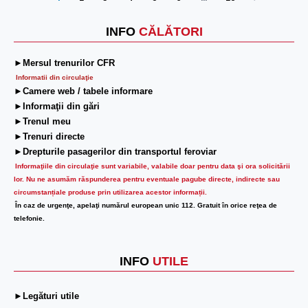
Next
INFO
CĂLĂTORI
►Mersul trenurilor CFR
Informatii din circulaţie
►Camere web / tabele informare
►Informaţii din gări
►Trenul meu
►Trenuri directe
►Drepturile pasagerilor din transportul feroviar
Informaţiile din circulaţie sunt variabile, valabile doar pentru data şi ora solicitării
lor.
Nu ne asumăm răspunderea pentru eventuale pagube directe, indirecte sau
circumstanțiale produse prin utilizarea acestor informații.
În caz de urgenţe, apelaţi numărul european unic 112. Gratuit în orice reţea de
telefonie.
INFO
UTILE
►Legături utile