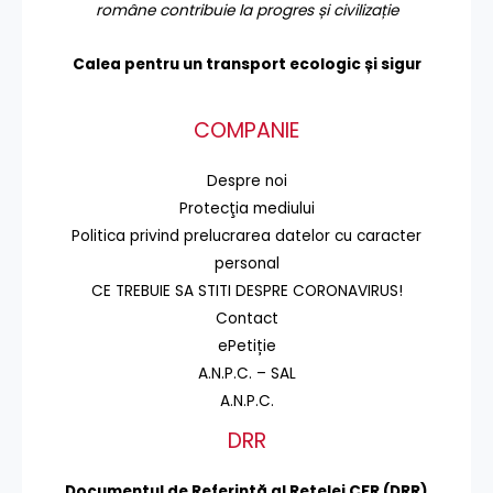
române contribuie la progres și civilizație
Calea pentru un transport
ecologic și sigur
COMPANIE
Despre noi
Protecţia mediului
Politica privind prelucrarea datelor cu caracter
personal
CE TREBUIE SA STITI DESPRE CORONAVIRUS!
Contact
ePetiție
A.N.P.C. – SAL
A.N.P.C.
DRR
Documentul de Referinţă al Reţelei CFR (DRR)