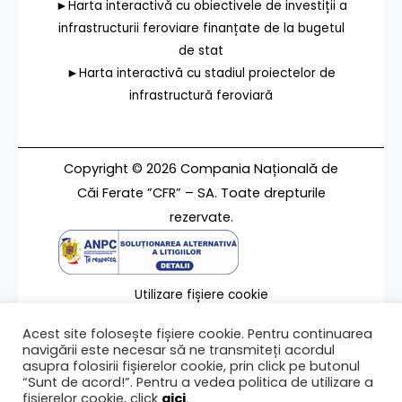
►Harta interactivă cu obiectivele de investiții a
infrastructurii feroviare finanțate de la bugetul
de stat
►Harta interactivă cu stadiul proiectelor de
infrastructură feroviară
Copyright © 2026 Compania Națională de
Căi Ferate ”CFR” – SA. Toate drepturile
rezervate.
Utilizare fișiere cookie
Termeni de utilizare
Acest site folosește fișiere cookie. Pentru continuarea
Contact
navigării este necesar să ne transmiteți acordul
asupra folosirii fișierelor cookie, prin click pe butonul
“Sunt de acord!”. Pentru a vedea politica de utilizare a
fișierelor cookie, click
aici
.