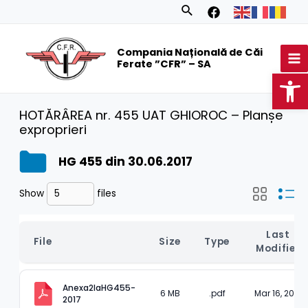
Skip
Search
to
MA
content
Compania Națională de Căi
M
Ferate ”CFR” – SA
Op
HOTĂRÂREA nr. 455 UAT GHIOROC – Planșe
exproprieri
HG 455 din 30.06.2017
Show
files
Last 
File
Size
Type
Modified
Anexa2laHG455-
6 MB
.pdf
Mar 16, 2023
2017