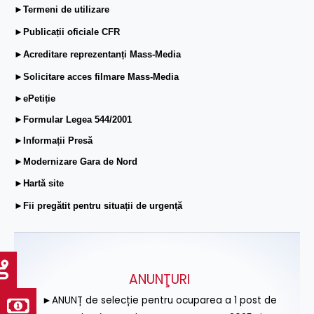
►Termeni de utilizare
►Publicații oficiale CFR
►Acreditare reprezentanți Mass-Media
►Solicitare acces filmare Mass-Media
►ePetiție
►Formular Legea 544/2001
►Informații Presă
►Modernizare Gara de Nord
►Hartă site
►Fii pregătit pentru situații de urgență
ANUNŢURI
►ANUNȚ de selecție pentru ocuparea a 1 post de