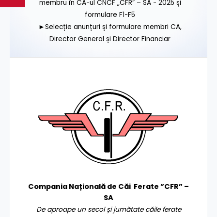
membru în CA-ul CNCF „CFR” – SA - 2025 și
formulare F1-F5
►Selecție anunțuri și formulare membri CA,
Director General și Director Financiar
Compania Națională de Căi Ferate ”CFR” –
SA
De aproape un secol și jumătate căile ferate