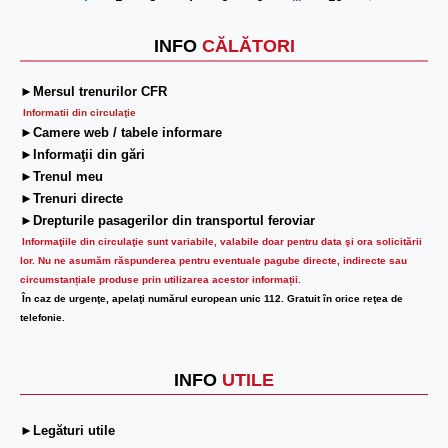
Next
INFO
CĂLĂTORI
►Mersul trenurilor CFR
Informatii din circulaţie
►Camere web / tabele informare
►Informaţii din gări
►Trenul meu
►Trenuri directe
►Drepturile pasagerilor din transportul feroviar
Informaţiile din circulaţie sunt variabile, valabile doar pentru data şi ora solicitării
lor.
Nu ne asumăm răspunderea pentru eventuale pagube directe, indirecte sau
circumstanțiale produse prin utilizarea acestor informații.
În caz de urgenţe, apelaţi numărul european unic 112. Gratuit în orice reţea de
telefonie.
INFO
UTILE
►Legături utile