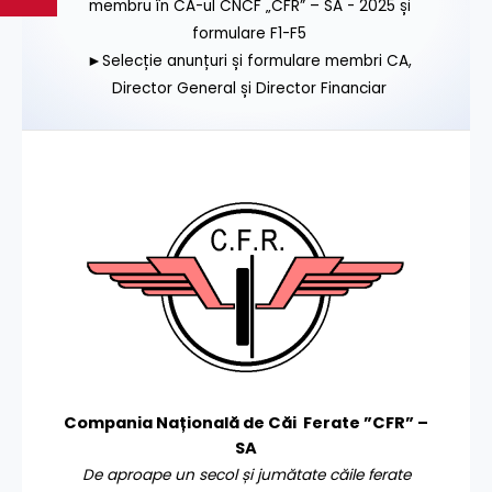
membru în CA-ul CNCF „CFR” – SA - 2025 și
formulare F1-F5
►Selecție anunțuri și formulare membri CA,
Director General și Director Financiar
Compania Națională de Căi Ferate ”CFR” –
SA
De aproape un secol și jumătate căile ferate