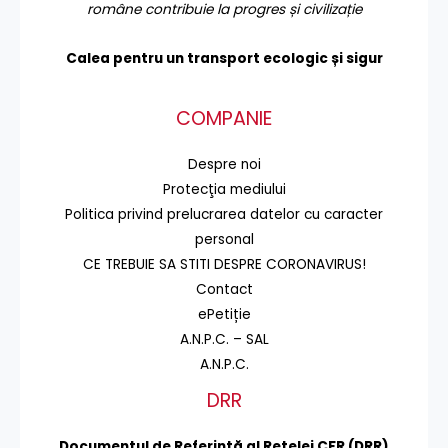
române contribuie la progres și civilizație
Calea pentru un transport
ecologic și sigur
COMPANIE
Despre noi
Protecţia mediului
Politica privind prelucrarea datelor cu caracter
personal
CE TREBUIE SA STITI DESPRE CORONAVIRUS!
Contact
ePetiție
A.N.P.C. – SAL
A.N.P.C.
DRR
Documentul de Referinţă al Reţelei CFR (DRR)