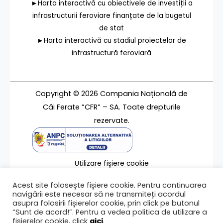
►Harta interactivă cu obiectivele de investiții a
infrastructurii feroviare finanțate de la bugetul
de stat
►Harta interactivă cu stadiul proiectelor de
infrastructură feroviară
Copyright © 2026 Compania Națională de
Căi Ferate ”CFR” – SA. Toate drepturile
rezervate.
Utilizare fișiere cookie
Termeni de utilizare
Acest site folosește fișiere cookie. Pentru continuarea
Contact
navigării este necesar să ne transmiteți acordul
asupra folosirii fișierelor cookie, prin click pe butonul
“Sunt de acord!”. Pentru a vedea politica de utilizare a
fișierelor cookie, click
aici
.