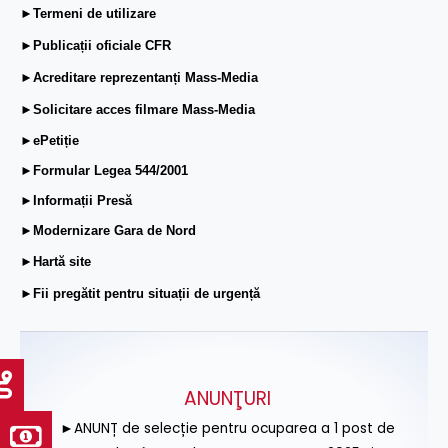
►Termeni de utilizare
►Publicații oficiale CFR
►Acreditare reprezentanți Mass-Media
►Solicitare acces filmare Mass-Media
►ePetiție
►Formular Legea 544/2001
►Informații Presă
►Modernizare Gara de Nord
►Hartă site
►Fii pregătit pentru situații de urgență
ANUNŢURI
►ANUNȚ de selecție pentru ocuparea a 1 post de