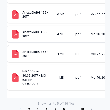
Anexa2laHG455-
6 MB
.pdf
Mar 25, 2023
2017
Anexa2laHG456-
4 MB
.pdf
Mar 16, 2023
2017
Anexa2laHG456-
4 MB
.pdf
Mar 25, 2023
2017
HG 455 din 
30.06.2017 - MO 
1 MB
.pdf
Mar 16, 2023
531 din 
07.07.2017
Showing
1
to
5
of
139
files
1
2
3
4
5
6
…
28