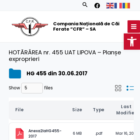
Skip
Search
to
MA
content
Compania Națională de Căi
M
Ferate ”CFR” – SA
Op
HOTĂRÂREA nr. 455 UAT LIPOVA – Planșe
exproprieri
HG 455 din 30.06.2017
Show
files
Last 
File
Size
Type
Modified
Anexa2laHG455-
6 MB
.pdf
Mar 16, 2023
2017