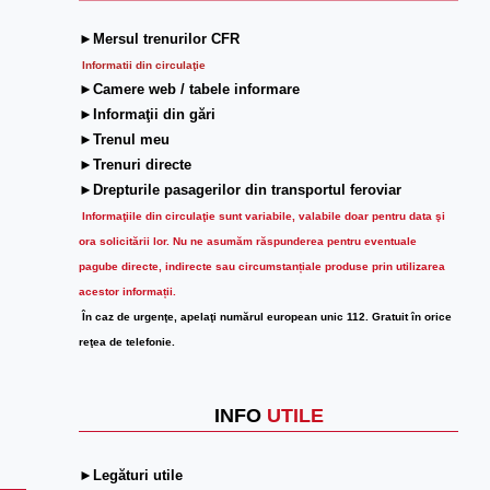
►Mersul trenurilor CFR
Informatii din circulaţie
►Camere web / tabele informare
►Informaţii din gări
►Trenul meu
►Trenuri directe
►Drepturile pasagerilor din transportul feroviar
Informaţiile din circulaţie sunt variabile, valabile doar pentru data şi
ora solicitării lor.
Nu ne asumăm răspunderea pentru eventuale
pagube directe, indirecte sau circumstanțiale produse prin utilizarea
acestor informații.
În caz de urgenţe, apelaţi numărul european unic 112. Gratuit în orice
reţea de telefonie.
INFO
UTILE
►Legături utile