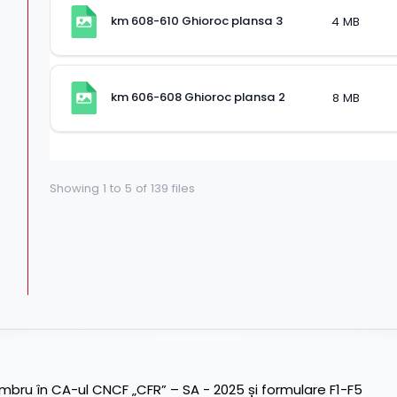
km 608-610 Ghioroc plansa 3
4 MB
km 606-608 Ghioroc plansa 2
8 MB
Showing
1
to
5
of
139
files
ru în CA-ul CNCF „CFR” – SA - 2025 și formulare F1-F5