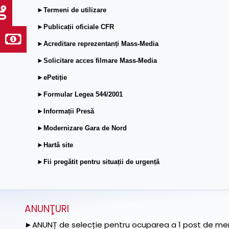
►Termeni de utilizare
►Publicații oficiale CFR
►Acreditare reprezentanți Mass-Media
►Solicitare acces filmare Mass-Media
►ePetiție
►Formular Legea 544/2001
►Informații Presă
►Modernizare Gara de Nord
►Hartă site
►Fii pregătit pentru situații de urgență
ANUNŢURI
►ANUNȚ de selecție pentru ocuparea a 1 post de memb