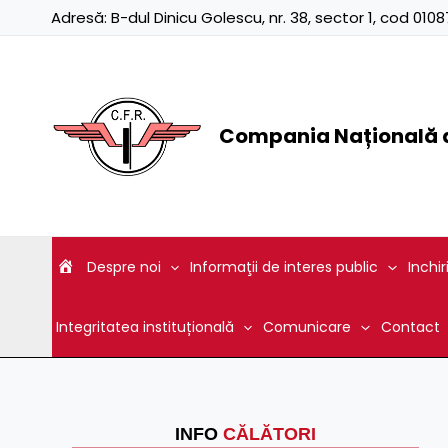
Skip
Adresă:
B-dul Dinicu Golescu, nr. 38, sector 1, cod 01
to
content
Compania Națională d
Despre noi
Informaţii de interes public
Inchir
Integritatea instituțională
Comunicare
Contact
INFO
CĂLĂTORI