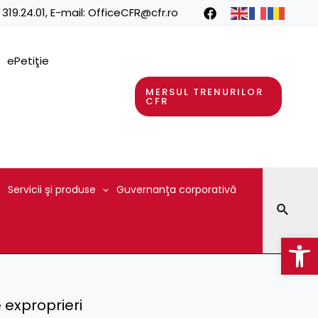
 319.24.01
, E-mail:
OfficeCFR@cfr.ro
ePetiţie
MERSUL TRENURILOR
CFR
Servicii şi produse
Guvernanţa corporativă
Searc
Op
 exproprieri