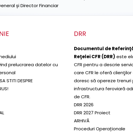
neral și Director Financiar
NIE
DRR
Documentul de Referinţă
mediului
Reţelei CFR (DRR)
este el
ivind prelucrarea datelor cu
CFR pentru a descrie servic
ersonal
care CFR le oferă clienţilor
SA STITI DESPRE
doresc să opereze trenuri
RUS!
infrastructura feroviară a
de CFR.
DRR 2026
SAL
DRR 2027 Proiect
ARHIVĂ
Proceduri Operaționale