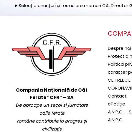
►Selecție anunțuri și formulare membri CA, Director Ge
COMPA
Despre noi
Protecţia 
Politica pr
caracter p
CE TREBUIE 
CORONAVI
Compania Națională de Căi
Contact
Ferate ”CFR” – SA
ePetiție
De aproape un secol și jumătate
A.N.P.C. – 
căile ferate
A.N.P.C.
române contribuie la progres și
civilizație