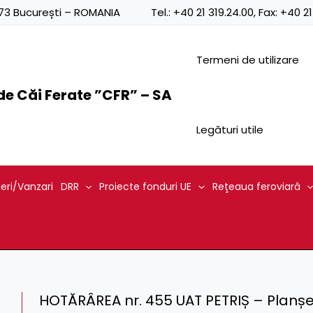
0873 București – ROMANIA
Tel.:
+40 21 319.24.00
, Fax:
+40 21
Termeni de utilizare
e Căi Ferate ”CFR” – SA
Legături utile
ieri/Vanzari
DRR
Proiecte fonduri UE
Reţeaua feroviară
HOTĂRÂREA nr. 455 UAT PETRIȘ – Planșe