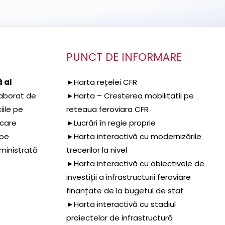
PUNCT DE INFORMARE
 al
►Harta rețelei CFR
aborat de
►Harta – Cresterea mobilitatii pe
iile pe
reteaua feroviara CFR
 care
►Lucrări în regie proprie
 pe
►Harta interactivă cu modernizările
dministrată
trecerilor la nivel
►Harta interactivă cu obiectivele de
investiții a infrastructurii feroviare
finanțate de la bugetul de stat
►Harta interactivă cu stadiul
proiectelor de infrastructură