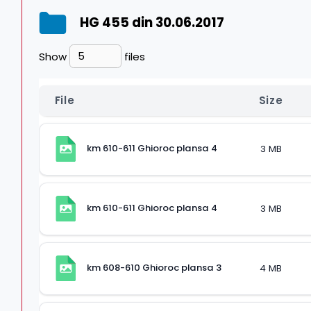
HG 455 din 30.06.2017
Show
files
File
Size
km 610-611 Ghioroc plansa 4
3 MB
km 610-611 Ghioroc plansa 4
3 MB
km 608-610 Ghioroc plansa 3
4 MB