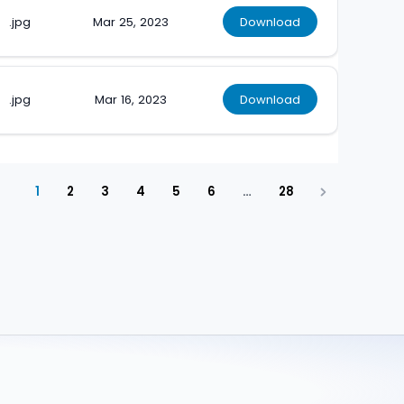
.jpg
Mar 25, 2023
Download
.jpg
Mar 16, 2023
Download
1
2
3
4
5
6
…
28
Next