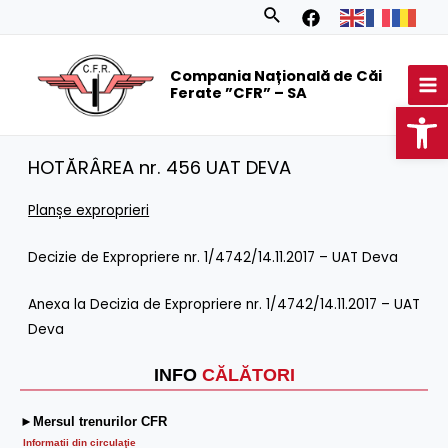
Skip
Search
to
MA
content
Compania Națională de Căi
M
Ferate ”CFR” – SA
Op
HOTĂRÂREA nr. 456 UAT DEVA
Plan
ș
e exproprieri
Decizie de Expropriere nr. 1/4742/14.11.2017 – UAT Deva
Anexa la Decizia de Expropriere nr. 1/4742/14.11.2017 – UAT
Deva
INFO
CĂLĂTORI
►Mersul trenurilor CFR
Informatii din circulaţie