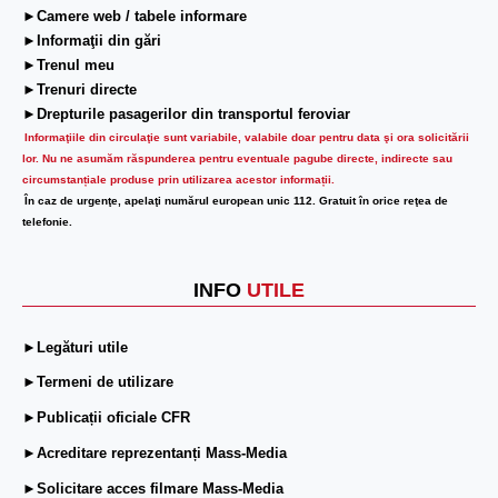
►Camere web / tabele informare
►Informaţii din gări
►Trenul meu
►Trenuri directe
►Drepturile pasagerilor din transportul feroviar
Informaţiile din circulaţie sunt variabile, valabile doar pentru data şi ora solicitării
lor.
Nu ne asumăm răspunderea pentru eventuale pagube directe, indirecte sau
circumstanțiale produse prin utilizarea acestor informații.
În caz de urgenţe, apelaţi numărul european unic 112. Gratuit în orice reţea de
telefonie.
INFO
UTILE
►Legături utile
►Termeni de utilizare
►Publicații oficiale CFR
►Acreditare reprezentanți Mass-Media
►Solicitare acces filmare Mass-Media