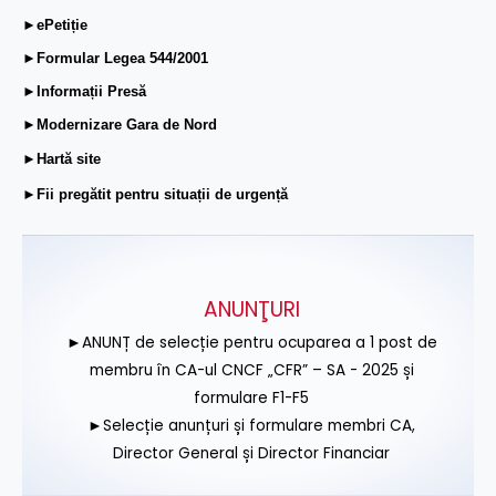
►ePetiție
►Formular Legea 544/2001
►Informații Presă
►Modernizare Gara de Nord
►Hartă site
►Fii pregătit pentru situații de urgență
ANUNŢURI
►ANUNȚ de selecție pentru ocuparea a 1 post de
membru în CA-ul CNCF „CFR” – SA - 2025 și
formulare F1-F5
►Selecție anunțuri și formulare membri CA,
Director General și Director Financiar