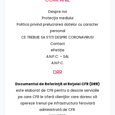
Despre noi
Protecţia mediului
Politica privind prelucrarea datelor cu caracter
personal
CE TREBUIE SA STITI DESPRE CORONAVIRUS!
Contact
ePetiție
A.N.P.C. – SAL
A.N.P.C.
DRR
Documentul de Referinţă al Reţelei CFR (DRR)
este elaborat de CFR pentru a descrie serviciile
pe care CFR le oferă clienţilor care doresc să
opereze trenuri pe infrastructura feroviară
administrată de CFR.