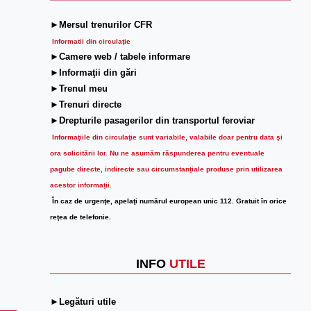
►Mersul trenurilor CFR
Informatii din circulaţie
►Camere web / tabele informare
►Informaţii din gări
►Trenul meu
►Trenuri directe
►Drepturile pasagerilor din transportul feroviar
Informaţiile din circulaţie sunt variabile, valabile doar pentru data şi
ora solicitării lor.
Nu ne asumăm răspunderea pentru eventuale
pagube directe, indirecte sau circumstanțiale produse prin utilizarea
acestor informații.
În caz de urgenţe, apelaţi numărul european unic 112. Gratuit în orice
reţea de telefonie.
INFO
UTILE
►Legături utile