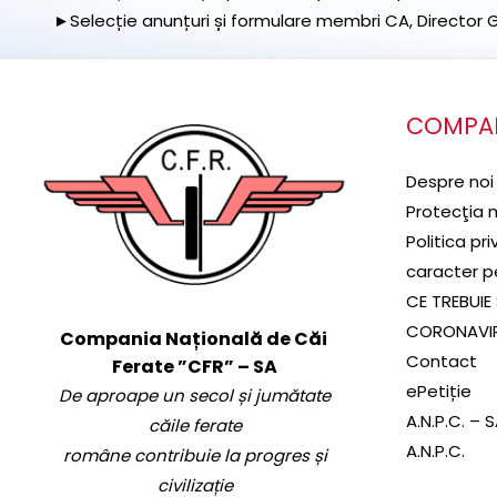
►Selecție anunțuri și formulare membri CA, Director Ge
COMPA
Despre noi
Protecţia 
Politica pr
caracter p
CE TREBUIE 
CORONAVI
Compania Națională de Căi
Contact
Ferate ”CFR” – SA
ePetiție
De aproape un secol și jumătate
A.N.P.C. – 
căile ferate
A.N.P.C.
române contribuie la progres și
civilizație