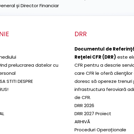
neral și Director Financiar
NIE
DRR
Documentul de Referinţă
mediului
Reţelei CFR (DRR)
este el
ivind prelucrarea datelor cu
CFR pentru a descrie servic
ersonal
care CFR le oferă clienţilor
SA STITI DESPRE
doresc să opereze trenuri
RUS!
infrastructura feroviară a
de CFR.
DRR 2026
SAL
DRR 2027 Proiect
ARHIVĂ
Proceduri Operaționale