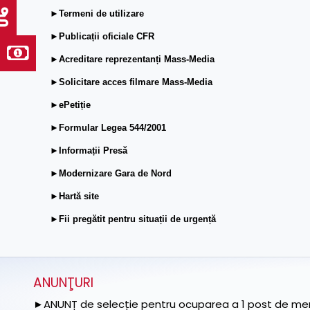
►Termeni de utilizare
►Publicații oficiale CFR
►Acreditare reprezentanți Mass-Media
►Solicitare acces filmare Mass-Media
►ePetiție
►Formular Legea 544/2001
►Informații Presă
►Modernizare Gara de Nord
►Hartă site
►Fii pregătit pentru situații de urgență
ANUNŢURI
►ANUNȚ de selecție pentru ocuparea a 1 post de memb