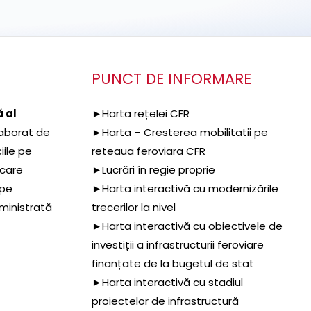
PUNCT DE INFORMARE
 al
►Harta rețelei CFR
aborat de
►Harta – Cresterea mobilitatii pe
iile pe
reteaua feroviara CFR
 care
►Lucrări în regie proprie
 pe
►Harta interactivă cu modernizările
dministrată
trecerilor la nivel
►Harta interactivă cu obiectivele de
investiții a infrastructurii feroviare
finanțate de la bugetul de stat
►Harta interactivă cu stadiul
proiectelor de infrastructură