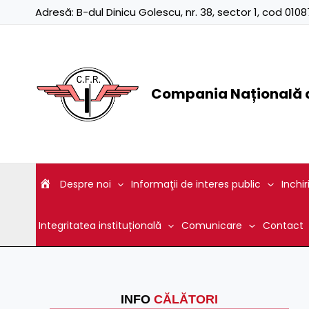
Skip
Adresă:
B-dul Dinicu Golescu, nr. 38, sector 1, cod 01
to
content
Compania Națională d
Despre noi
Informaţii de interes public
Inchir
Integritatea instituțională
Comunicare
Contact
INFO
CĂLĂTORI