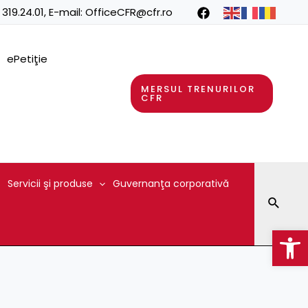
 319.24.01
, E-mail:
OfficeCFR@cfr.ro
ePetiţie
MERSUL TRENURILOR
CFR
Servicii şi produse
Guvernanţa corporativă
Searc
Op