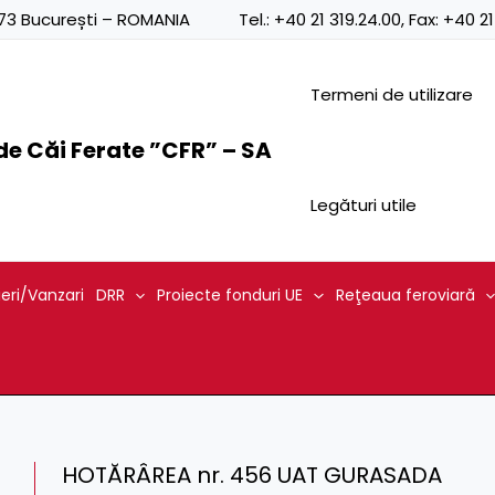
0873 București – ROMANIA
Tel.:
+40 21 319.24.00
, Fax:
+40 21
Termeni de utilizare
e Căi Ferate ”CFR” – SA
Legături utile
ieri/Vanzari
DRR
Proiecte fonduri UE
Reţeaua feroviară
HOTĂRÂREA nr. 456 UAT GURASADA