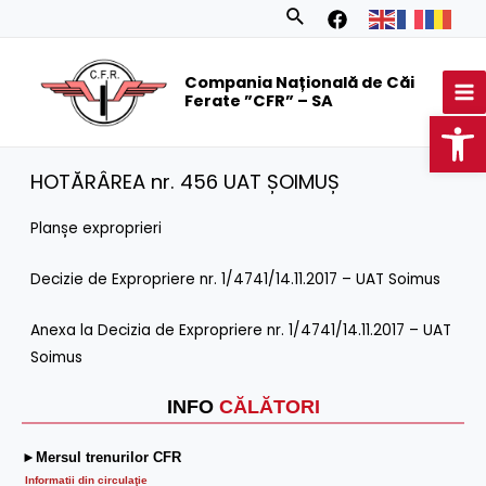
Skip
Search
to
MA
content
Compania Națională de Căi
M
Ferate ”CFR” – SA
Op
HOTĂRÂREA nr. 456 UAT ȘOIMUȘ
Planșe exproprieri
Decizie de Expropriere nr. 1/4741/14.11.2017 – UAT Soimus
Anexa la Decizia de Expropriere nr. 1/4741/14.11.2017 – UAT
Soimus
INFO
CĂLĂTORI
►Mersul trenurilor CFR
Informatii din circulaţie