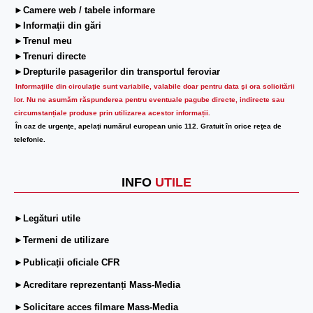
►Camere web / tabele informare
►Informaţii din gări
►Trenul meu
►Trenuri directe
►Drepturile pasagerilor din transportul feroviar
Informaţiile din circulaţie sunt variabile, valabile doar pentru data şi ora solicitării
lor.
Nu ne asumăm răspunderea pentru eventuale pagube directe, indirecte sau
circumstanțiale produse prin utilizarea acestor informații.
În caz de urgenţe, apelaţi numărul european unic 112. Gratuit în orice reţea de
telefonie.
INFO
UTILE
►Legături utile
►Termeni de utilizare
►Publicații oficiale CFR
►Acreditare reprezentanți Mass-Media
►Solicitare acces filmare Mass-Media