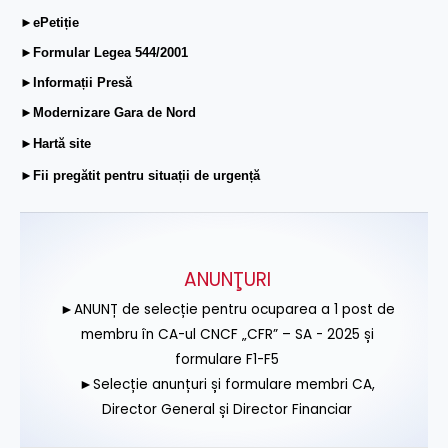
►ePetiție
►Formular Legea 544/2001
►Informații Presă
►Modernizare Gara de Nord
►Hartă site
►Fii pregătit pentru situații de urgență
ANUNŢURI
►ANUNȚ de selecție pentru ocuparea a 1 post de
membru în CA-ul CNCF „CFR” – SA - 2025 și
formulare F1-F5
►Selecție anunțuri și formulare membri CA,
Director General și Director Financiar