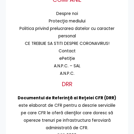
Despre noi
Protecţia mediului
Politica privind prelucrarea datelor cu caracter
personal
CE TREBUIE SA STITI DESPRE CORONAVIRUS!
Contact
ePetiție
A.N.P.C. – SAL
A.N.P.C.
DRR
Documentul de Referinţă al Reţelei CFR (DRR)
este elaborat de CFR pentru a descrie serviciile
pe care CFR le oferă clienţilor care doresc să
opereze trenuri pe infrastructura feroviară
administrată de CFR.