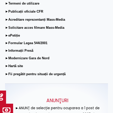
►Termeni de utilizare
►Publicații oficiale CFR
►Acreditare reprezentanți Mass-Media
►Solicitare acces filmare Mass-Media
►ePetiție
►Formular Legea 544/2001
►Informații Presă
►Modernizare Gara de Nord
►Hartă site
►Fii pregătit pentru situații de urgență
ANUNŢURI
►ANUNȚ de selecție pentru ocuparea a 1 post de