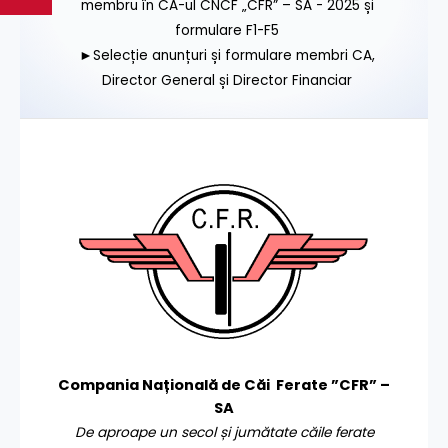
membru în CA-ul CNCF „CFR” – SA - 2025 și
formulare F1-F5
►Selecție anunțuri și formulare membri CA,
Director General și Director Financiar
Compania Națională de Căi Ferate ”CFR” –
SA
De aproape un secol și jumătate căile ferate