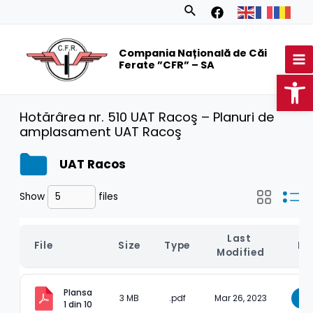
Skip
Search
to
MA
content
Compania Națională de Căi
M
Ferate ”CFR” – SA
Op
Hotărârea nr. 510 UAT Racoş – Planuri de
amplasament UAT Racoş
UAT Racos
Show
files
Last 
File
Size
Type
Do
Modified
Plansa 
3 MB
.pdf
Mar 26, 2023
D
1 din 10