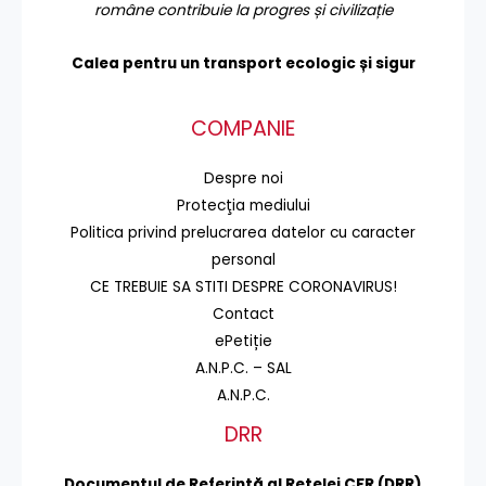
române contribuie la progres și civilizație
Calea pentru un transport
ecologic și sigur
COMPANIE
Despre noi
Protecţia mediului
Politica privind prelucrarea datelor cu caracter
personal
CE TREBUIE SA STITI DESPRE CORONAVIRUS!
Contact
ePetiție
A.N.P.C. – SAL
A.N.P.C.
DRR
Documentul de Referinţă al Reţelei CFR (DRR)