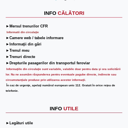
Next
INFO
CĂLĂTORI
►Mersul trenurilor CFR
Informatii din circulaţie
►Camere web / tabele informare
►Informaţii din gări
►Trenul meu
►Trenuri directe
►Drepturile pasagerilor din transportul feroviar
Informaţiile din circulaţie sunt variabile, valabile doar pentru data şi ora solicitării
lor.
Nu ne asumăm răspunderea pentru eventuale pagube directe, indirecte sau
circumstanțiale produse prin utilizarea acestor informații.
În caz de urgenţe, apelaţi numărul european unic 112. Gratuit în orice reţea de
telefonie.
INFO
UTILE
►Legături utile