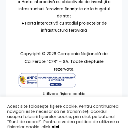
►Harta interactivă cu obiectivele de investiții a
infrastructurii feroviare finanțate de la bugetul
de stat
►Harta interactivă cu stadiul proiectelor de
infrastructură feroviară
Copyright © 2026 Compania Națională de
Căi Ferate ”CFR” – SA. Toate drepturile
rezervate.
Utilizare fișiere cookie
Termeni de utilizare
Acest site folosește fișiere cookie. Pentru continuarea
Contact
navigării este necesar să ne transmiteți acordul
asupra folosirii fișierelor cookie, prin click pe butonul
“Sunt de acord!”. Pentru a vedea politica de utilizare a
fișierelor cookie, click
aici
.