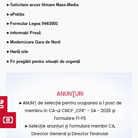
►Solicitare acces filmare Mass-Media
►ePetiție
►Formular Legea 544/2001
►Informații Presă
►Modernizare Gara de Nord
►Hartă site
►Fii pregătit pentru situații de urgență
ANUNŢURI
►ANUNȚ de selecție pentru ocuparea a 1 post de
membru în CA-ul CNCF „CFR” – SA - 2025 și
formulare F1-F5
►Selecție anunțuri și formulare membri CA,
Director General și Director Financiar