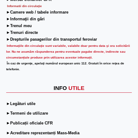
Informatii din circulaţie
►Camere web / tabele informare
►Informaţii din gări
►Trenul meu
►Trenuri directe
►Drepturile pasagerilor din transportul feroviar
Informaţiile din circulaţie sunt variabile, valabile doar pentru data şi ora solicitării
lor.
Nu ne asumăm răspunderea pentru eventuale pagube directe, indirecte sau
circumstanțiale produse prin utilizarea acestor informații.
În caz de urgenţe, apelaţi numărul european unic 112. Gratuit în orice reţea de
telefonie.
INFO
UTILE
►Legături utile
►Termeni de utilizare
►Publicații oficiale CFR
►Acreditare reprezentanți Mass-Media