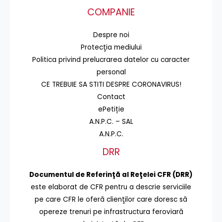
COMPANIE
Despre noi
Protecţia mediului
Politica privind prelucrarea datelor cu caracter
personal
CE TREBUIE SA STITI DESPRE CORONAVIRUS!
Contact
ePetiție
A.N.P.C. – SAL
A.N.P.C.
DRR
Documentul de Referinţă al Reţelei CFR (DRR)
este elaborat de CFR pentru a descrie serviciile
pe care CFR le oferă clienţilor care doresc să
opereze trenuri pe infrastructura feroviară