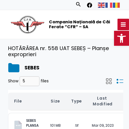
Skip
Search
to
MA
content
Compania Națională de Căi
M
Ferate ”CFR” – SA
Op
HOTĂRÂREA nr. 558 UAT SEBEȘ – Planșe
exproprieri
SEBES
Show
files
Last 
File
Size
Type
Modified
SEBES 
PLANSA 
101 MB
.tif
Mar 09, 2023