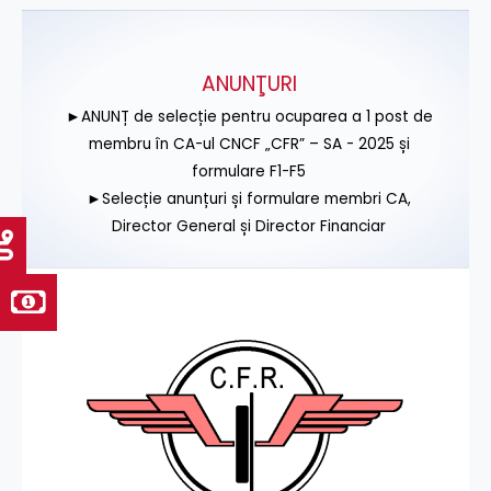
ANUNŢURI
►ANUNȚ de selecție pentru ocuparea a 1 post de
membru în CA-ul CNCF „CFR” – SA - 2025 și
formulare F1-F5
►Selecție anunțuri și formulare membri CA,
Director General și Director Financiar