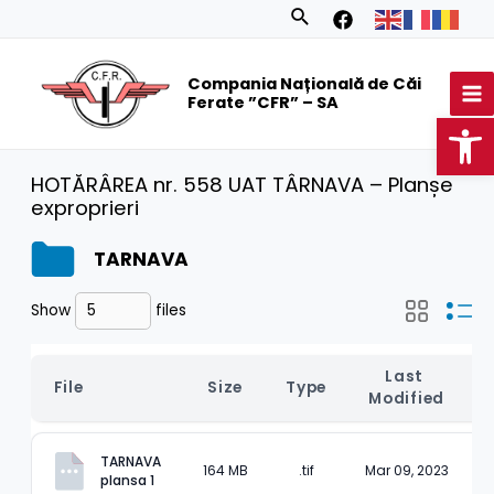
Skip
Search
to
MA
content
Compania Națională de Căi
M
Ferate ”CFR” – SA
Op
HOTĂRÂREA nr. 558 UAT TÂRNAVA – Planșe
exproprieri
TARNAVA
Show
files
Last 
File
Size
Type
Modified
TARNAVA 
164 MB
.tif
Mar 09, 2023
plansa 1