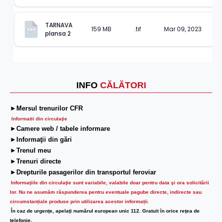
TARNAVA 
159 MB
.tif
Mar 09, 2023
plansa 2
INFO
CĂLĂTORI
►Mersul trenurilor CFR
Informatii din circulaţie
►Camere web / tabele informare
►Informaţii din gări
►Trenul meu
►Trenuri directe
►Drepturile pasagerilor din transportul feroviar
Informaţiile din circulaţie sunt variabile, valabile doar pentru data şi ora solicitării
lor.
Nu ne asumăm răspunderea pentru eventuale pagube directe, indirecte sau
circumstanțiale produse prin utilizarea acestor informații.
În caz de urgenţe, apelaţi numărul european unic 112. Gratuit în orice reţea de
telefonie.