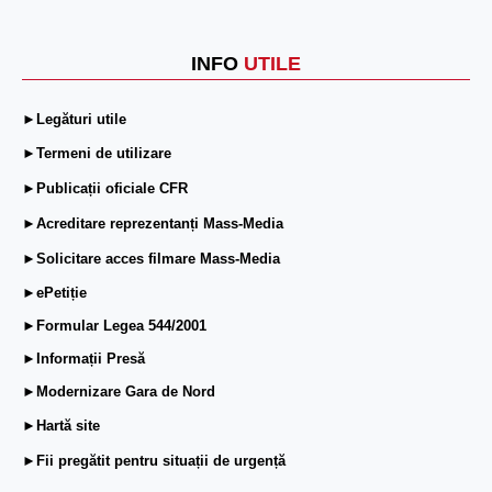
INFO
UTILE
►Legături utile
►Termeni de utilizare
►Publicații oficiale CFR
►Acreditare reprezentanți Mass-Media
►Solicitare acces filmare Mass-Media
►ePetiție
►Formular Legea 544/2001
►Informații Presă
►Modernizare Gara de Nord
►Hartă site
►Fii pregătit pentru situații de urgență