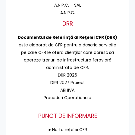
A.N.P.C. – SAL
A.N.P.C.
DRR
Documentul de Referinţă al Reţelei CFR (DRR)
este elaborat de CFR pentru a descrie serviciile
pe care CFR le oferă clienţilor care doresc să
opereze trenuri pe infrastructura feroviară
administrată de CFR.
DRR 2026
DRR 2027 Proiect
ARHIVĂ
Proceduri Operaționale
PUNCT DE INFORMARE
►Harta rețelei CFR