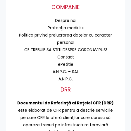
COMPANIE
Despre noi
Protecţia mediului
Politica privind prelucrarea datelor cu caracter
personal
CE TREBUIE SA STITI DESPRE CORONAVIRUS!
Contact
ePetiție
A.N.P.C. – SAL
A.N.P.C.
DRR
Documentul de Referinţă al Reţelei CFR (DRR)
este elaborat de CFR pentru a descrie serviciile
pe care CFR le oferă clienţilor care doresc să
opereze trenuri pe infrastructura feroviară