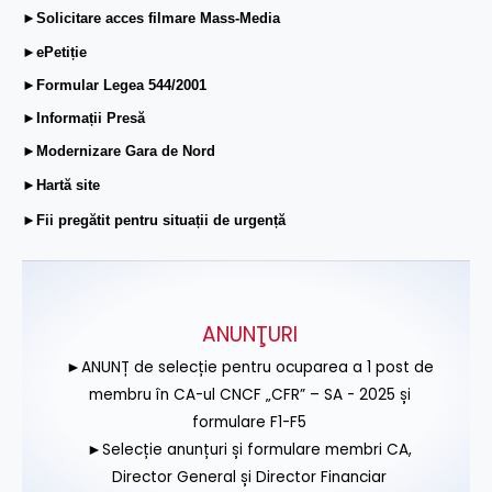
►Solicitare acces filmare Mass-Media
►ePetiție
►Formular Legea 544/2001
►Informații Presă
►Modernizare Gara de Nord
►Hartă site
►Fii pregătit pentru situații de urgență
ANUNŢURI
►ANUNȚ de selecție pentru ocuparea a 1 post de
membru în CA-ul CNCF „CFR” – SA - 2025 și
formulare F1-F5
►Selecție anunțuri și formulare membri CA,
Director General și Director Financiar