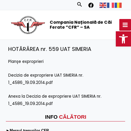
Skip
Search
to
MA
content
Compania Națională de Căi
M
Ferate ”CFR” – SA
Op
HOTĂRÂREA nr. 559 UAT SIMERIA
Planșe exproprieri
Decizia de expropriere UAT SIMERIA nr.
1_4586_19.09.2014.pdf
Anexa la Decizia de expropriere UAT SIMERIA nr.
1_4586_19.09.2014.pdf
INFO
CĂLĂTORI
►Mersul trenurilor CFR