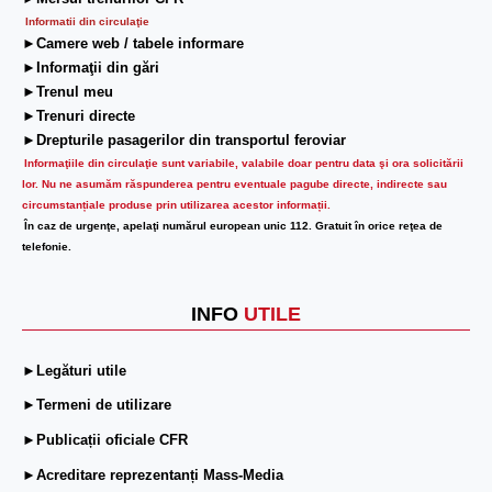
Informatii din circulaţie
►Camere web / tabele informare
►Informaţii din gări
►Trenul meu
►Trenuri directe
►Drepturile pasagerilor din transportul feroviar
Informaţiile din circulaţie sunt variabile, valabile doar pentru data şi ora solicitării
lor.
Nu ne asumăm răspunderea pentru eventuale pagube directe, indirecte sau
circumstanțiale produse prin utilizarea acestor informații.
În caz de urgenţe, apelaţi numărul european unic 112. Gratuit în orice reţea de
telefonie.
INFO
UTILE
►Legături utile
►Termeni de utilizare
►Publicații oficiale CFR
►Acreditare reprezentanți Mass-Media