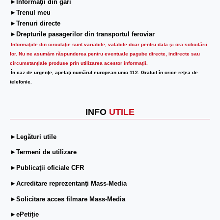
►Informaţii din gări
►Trenul meu
►Trenuri directe
►Drepturile pasagerilor din transportul feroviar
Informaţiile din circulaţie sunt variabile, valabile doar pentru data şi ora solicitării
lor.
Nu ne asumăm răspunderea pentru eventuale pagube directe, indirecte sau
circumstanțiale produse prin utilizarea acestor informații.
În caz de urgenţe, apelaţi numărul european unic 112. Gratuit în orice reţea de
telefonie.
INFO
UTILE
►Legături utile
►Termeni de utilizare
►Publicații oficiale CFR
►Acreditare reprezentanți Mass-Media
►Solicitare acces filmare Mass-Media
►ePetiție