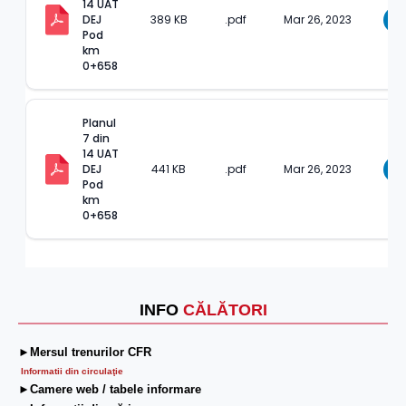
14 UAT 
DEJ 
389 KB
.pdf
Mar 26, 2023
D
Pod 
km 
0+658
Planul 
7 din 
14 UAT 
DEJ 
441 KB
.pdf
Mar 26, 2023
D
Pod 
km 
0+658
INFO
CĂLĂTORI
►Mersul trenurilor CFR
Informatii din circulaţie
►Camere web / tabele informare