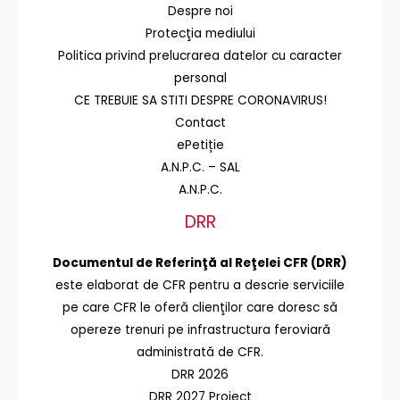
Despre noi
Protecţia mediului
Politica privind prelucrarea datelor cu caracter
personal
CE TREBUIE SA STITI DESPRE CORONAVIRUS!
Contact
ePetiție
A.N.P.C. – SAL
A.N.P.C.
DRR
Documentul de Referinţă al Reţelei CFR (DRR)
este elaborat de CFR pentru a descrie serviciile
pe care CFR le oferă clienţilor care doresc să
opereze trenuri pe infrastructura feroviară
administrată de CFR.
DRR 2026
DRR 2027 Proiect