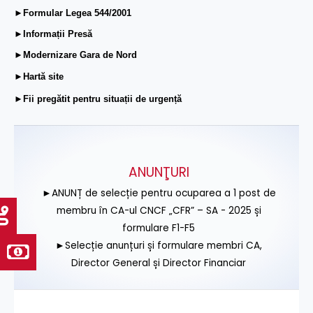
►Formular Legea 544/2001
►Informații Presă
►Modernizare Gara de Nord
►Hartă site
►Fii pregătit pentru situații de urgență
ANUNŢURI
►ANUNȚ de selecție pentru ocuparea a 1 post de
membru în CA-ul CNCF „CFR” – SA - 2025 și
formulare F1-F5
►Selecție anunțuri și formulare membri CA,
Director General și Director Financiar