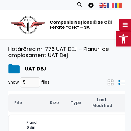
Skip
Search
to
MA
content
Compania Națională de Căi
M
Ferate ”CFR” – SA
Op
Hotărârea nr. 776 UAT DEJ – Planuri de
amplasament UAT Dej
UAT DEJ
Show
files
Last 
File
Size
Type
D
Modified
Planul 
6 din 