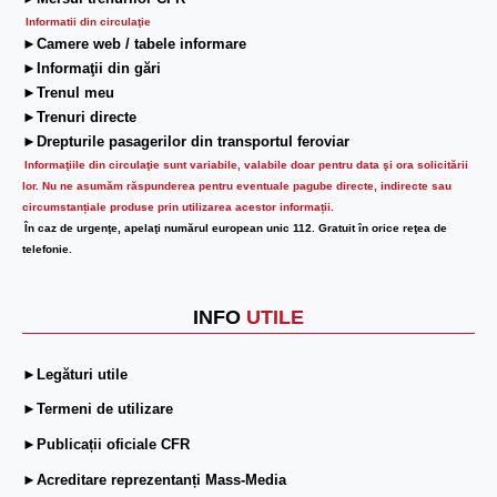
Informatii din circulaţie
►Camere web / tabele informare
►Informaţii din gări
►Trenul meu
►Trenuri directe
►Drepturile pasagerilor din transportul feroviar
Informaţiile din circulaţie sunt variabile, valabile doar pentru data şi ora solicitării
lor.
Nu ne asumăm răspunderea pentru eventuale pagube directe, indirecte sau
circumstanțiale produse prin utilizarea acestor informații.
În caz de urgenţe, apelaţi numărul european unic 112. Gratuit în orice reţea de
telefonie.
INFO
UTILE
►Legături utile
►Termeni de utilizare
►Publicații oficiale CFR
►Acreditare reprezentanți Mass-Media