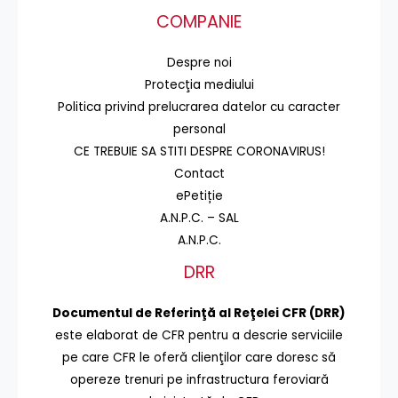
COMPANIE
Despre noi
Protecţia mediului
Politica privind prelucrarea datelor cu caracter
personal
CE TREBUIE SA STITI DESPRE CORONAVIRUS!
Contact
ePetiție
A.N.P.C. – SAL
A.N.P.C.
DRR
Documentul de Referinţă al Reţelei CFR (DRR)
este elaborat de CFR pentru a descrie serviciile
pe care CFR le oferă clienţilor care doresc să
opereze trenuri pe infrastructura feroviară