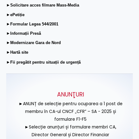
►Solicitare acces filmare Mass-Media
►ePetiție
►Formular Legea 544/2001
►Informații Presă
►Modernizare Gara de Nord
►Hartă site
►Fii pregătit pentru situații de urgență
ANUNŢURI
►ANUNȚ de selecție pentru ocuparea a 1 post de
membru în CA-ul CNCF „CFR” – SA - 2025 și
formulare F1-F5
►Selecție anunțuri și formulare membri CA,
Director General și Director Financiar