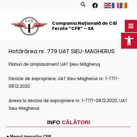
Skip
Search
to
MA
content
Compania Națională de Căi
M
Ferate ”CFR” – SA
Op
Hotărârea nr. 779 UAT SIEU-MAGHERUS
Planuri de amplasament UAT Șieu-Măgheruș
Decizie de expropriere, UAT Sieu-Magherus nr. 1-7717-
08.12.2020
Anexa la decizia de expropriere nr. 1-7717-08.12.2020, UAT
Sieu-Magherus
INFO
CĂLĂTORI
►Mersul trenurilor CFR