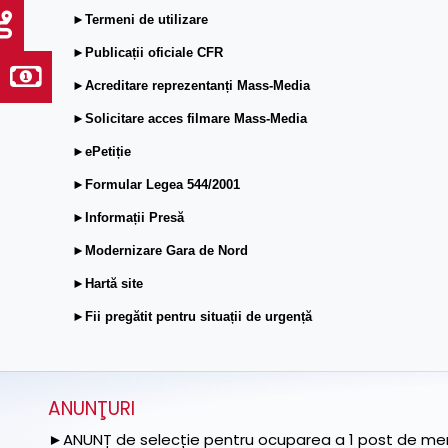
►Termeni de utilizare
►Publicații oficiale CFR
►Acreditare reprezentanți Mass-Media
►Solicitare acces filmare Mass-Media
►ePetiție
►Formular Legea 544/2001
►Informații Presă
►Modernizare Gara de Nord
►Hartă site
►Fii pregătit pentru situații de urgență
ANUNŢURI
►ANUNȚ de selecție pentru ocuparea a 1 post de memb