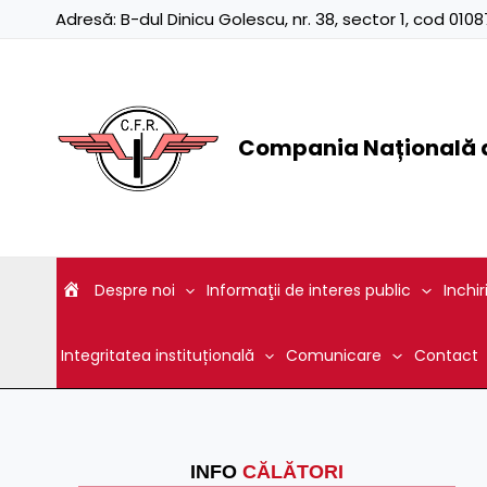
Skip
Adresă:
B-dul Dinicu Golescu, nr. 38, sector 1, cod 01
to
content
Compania Națională d
Despre noi
Informaţii de interes public
Inchir
Integritatea instituțională
Comunicare
Contact
INFO
CĂLĂTORI