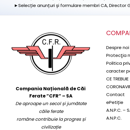
►Selecție anunțuri și formulare membri CA, Director Ge
COMPA
Despre noi
Protecţia 
Politica pr
caracter p
CE TREBUIE 
CORONAVI
Compania Națională de Căi
Contact
Ferate ”CFR” – SA
ePetiție
De aproape un secol și jumătate
A.N.P.C. – 
căile ferate
A.N.P.C.
române contribuie la progres și
civilizație