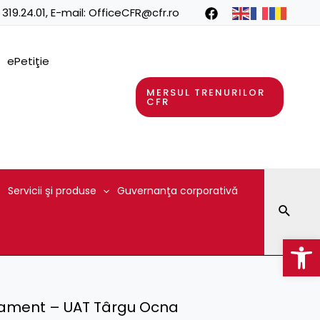
 319.24.01
, E-mail:
OfficeCFR@cfr.ro
ePetiţie
MERSUL TRENURILOR
CFR
Servicii şi produse
Guvernanţa corporativă
Searc
Op
sament – UAT Târgu Ocna