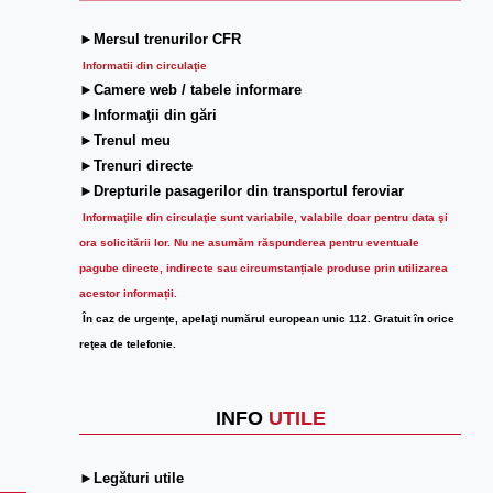
►Mersul trenurilor CFR
Informatii din circulaţie
►Camere web / tabele informare
►Informaţii din gări
►Trenul meu
►Trenuri directe
►Drepturile pasagerilor din transportul feroviar
Informaţiile din circulaţie sunt variabile, valabile doar pentru data şi
ora solicitării lor.
Nu ne asumăm răspunderea pentru eventuale
pagube directe, indirecte sau circumstanțiale produse prin utilizarea
acestor informații.
În caz de urgenţe, apelaţi numărul european unic 112. Gratuit în orice
reţea de telefonie.
INFO
UTILE
►Legături utile