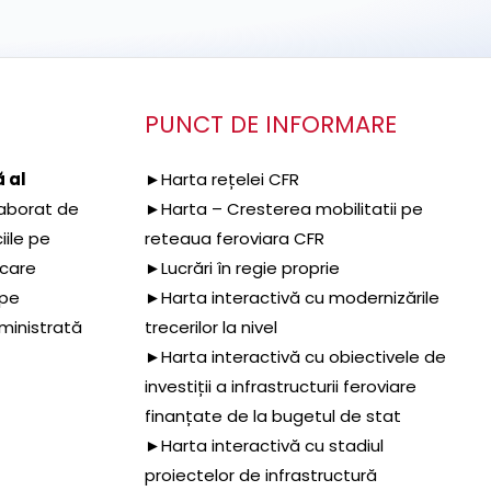
PUNCT DE INFORMARE
 al
►Harta rețelei CFR
aborat de
►Harta – Cresterea mobilitatii pe
iile pe
reteaua feroviara CFR
 care
►Lucrări în regie proprie
 pe
►Harta interactivă cu modernizările
dministrată
trecerilor la nivel
►Harta interactivă cu obiectivele de
investiții a infrastructurii feroviare
finanțate de la bugetul de stat
►Harta interactivă cu stadiul
proiectelor de infrastructură