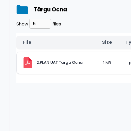
Târgu Ocna
Show
files
File
Size
T
2.PLAN UAT Targu Ocna
1 MB
.