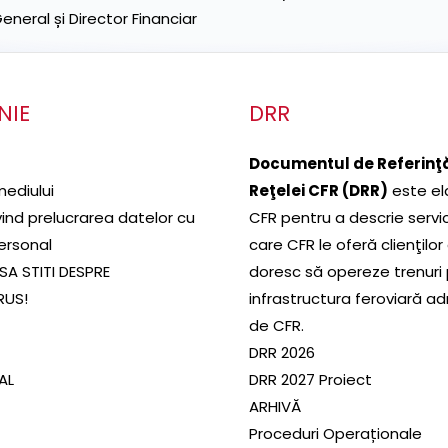
neral și Director Financiar
NIE
DRR
Documentul de Referinţă
mediului
Reţelei CFR (DRR)
este el
ivind prelucrarea datelor cu
CFR pentru a descrie servic
ersonal
care CFR le oferă clienţilor
SA STITI DESPRE
doresc să opereze trenuri
RUS!
infrastructura feroviară a
de CFR.
DRR 2026
SAL
DRR 2027 Proiect
ARHIVĂ
Proceduri Operaționale