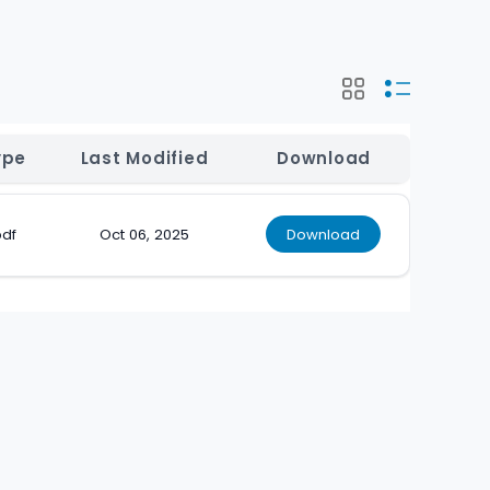
ype
Last Modified
Download
pdf
Oct 06, 2025
Download