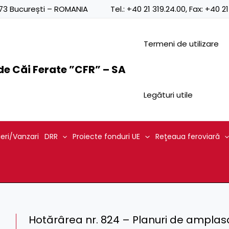
0873 București – ROMANIA
Tel.:
+40 21 319.24.00
, Fax:
+40 21
Termeni de utilizare
e Căi Ferate ”CFR” – SA
Legături utile
ieri/Vanzari
DRR
Proiecte fonduri UE
Reţeaua feroviară
Hotărârea nr. 824 – Planuri de ampla