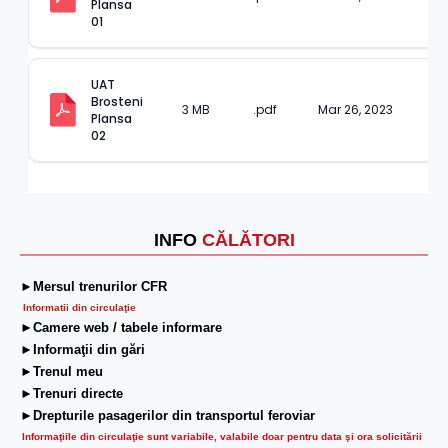
Plansa 
01
UAT 
Brosteni 
3 MB
.pdf
Mar 26, 2023
Plansa 
02
INFO
CĂLĂTORI
►Mersul trenurilor CFR
Informatii din circulaţie
►Camere web / tabele informare
►Informaţii din gări
►Trenul meu
►Trenuri directe
►Drepturile pasagerilor din transportul feroviar
Informaţiile din circulaţie sunt variabile, valabile doar pentru data şi ora solicitării