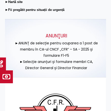
►Hartă site
►Fii pregătit pentru situații de urgență
ANUNŢURI
►ANUNȚ de selecție pentru ocuparea a 1 post de
membru în CA-ul CNCF „CFR” – SA - 2025 și
formulare F1-F5
►Selecție anunțuri și formulare membri CA,
Director General și Director Financiar