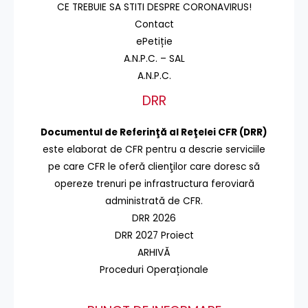
CE TREBUIE SA STITI DESPRE CORONAVIRUS!
Contact
ePetiție
A.N.P.C. – SAL
A.N.P.C.
DRR
Documentul de Referinţă al Reţelei CFR (DRR)
este elaborat de CFR pentru a descrie serviciile
pe care CFR le oferă clienţilor care doresc să
opereze trenuri pe infrastructura feroviară
administrată de CFR.
DRR 2026
DRR 2027 Proiect
ARHIVĂ
Proceduri Operaționale