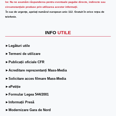
lor.
Nu ne asumăm răspunderea pentru eventuale pagube directe, indirecte sau
circumstanțiale produse prin utilizarea acestor informații.
În caz de urgenţe, apelaţi numărul european unic 112. Gratuit în orice reţea de
telefonie.
INFO
UTILE
►Legături utile
►Termeni de utilizare
►Publicații oficiale CFR
►Acreditare reprezentanți Mass-Media
►Solicitare acces filmare Mass-Media
►ePetiție
►Formular Legea 544/2001
►Informații Presă
►Modernizare Gara de Nord