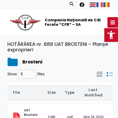
Skip
Search
to
MA
content
Compania Națională de Căi
M
Ferate ”CFR” – SA
Op
HOTĂRÂREA nr. 888 UAT BROSTENI – Planșe
exproprieri
Brosteni
Show
files
Last 
File
Size
Type
D
Modified
UAT 
Brosteni 
3 MB
.pdf
Mar 26, 2023