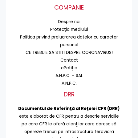
COMPANIE
Despre noi
Protecţia mediului
Politica privind prelucrarea datelor cu caracter
personal
CE TREBUIE SA STITI DESPRE CORONAVIRUS!
Contact
ePetiție
A.N.P.C. – SAL
A.N.P.C.
DRR
Documentul de Referinţă al Reţelei CFR (DRR)
este elaborat de CFR pentru a descrie serviciile
pe care CFR le oferă clienţilor care doresc să
opereze trenuri pe infrastructura feroviară