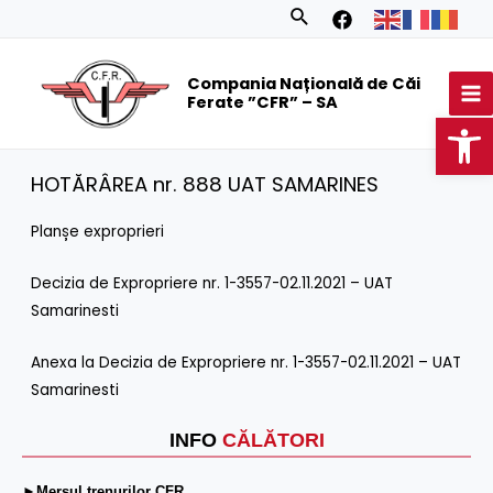
Skip
Search
to
MA
content
Compania Națională de Căi
M
Ferate ”CFR” – SA
Op
HOTĂRÂREA nr. 888 UAT SAMARINES
Planșe exproprieri
Decizia de Expropriere nr. 1-3557-02.11.2021 – UAT
Samarinesti
Anexa la Decizia de Expropriere nr. 1-3557-02.11.2021 – UAT
Samarinesti
INFO
CĂLĂTORI
►Mersul trenurilor CFR