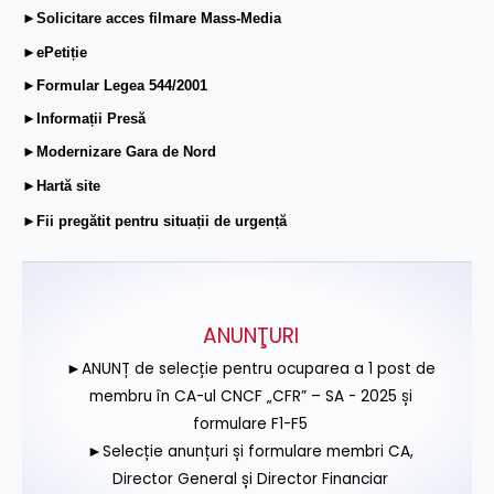
►Solicitare acces filmare Mass-Media
►ePetiție
►Formular Legea 544/2001
►Informații Presă
►Modernizare Gara de Nord
►Hartă site
►Fii pregătit pentru situații de urgență
ANUNŢURI
►ANUNȚ de selecție pentru ocuparea a 1 post de
membru în CA-ul CNCF „CFR” – SA - 2025 și
formulare F1-F5
►Selecție anunțuri și formulare membri CA,
Director General și Director Financiar