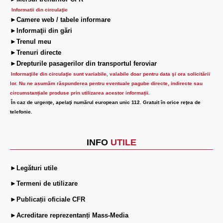
Informatii din circulaţie
►Camere web / tabele informare
►Informaţii din gări
►Trenul meu
►Trenuri directe
►Drepturile pasagerilor din transportul feroviar
Informaţiile din circulaţie sunt variabile, valabile doar pentru data şi ora solicitării
lor.
Nu ne asumăm răspunderea pentru eventuale pagube directe, indirecte sau
circumstanțiale produse prin utilizarea acestor informații.
În caz de urgenţe, apelaţi numărul european unic 112. Gratuit în orice reţea de
telefonie.
INFO
UTILE
►Legături utile
►Termeni de utilizare
►Publicații oficiale CFR
►Acreditare reprezentanți Mass-Media