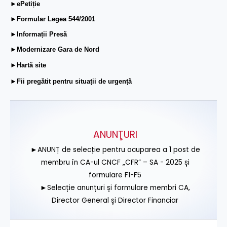
►ePetiție
►Formular Legea 544/2001
►Informații Presă
►Modernizare Gara de Nord
►Hartă site
►Fii pregătit pentru situații de urgență
ANUNŢURI
►ANUNȚ de selecție pentru ocuparea a 1 post de
membru în CA-ul CNCF „CFR” – SA - 2025 și
formulare F1-F5
►Selecție anunțuri și formulare membri CA,
Director General și Director Financiar