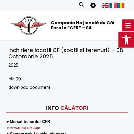
Skip
Search
to
MA
content
Compania Națională de Căi
M
Ferate ”CFR” – SA
Op
Inchiriere locatii CF (spatii si terenuri) – 08
Octombrie 2025
2025
99
download document
INFO
CĂLĂTORI
►Mersul trenurilor CFR
Informatii din circulaţie