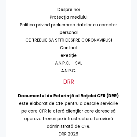
Despre noi
Protecţia mediului
Politica privind prelucrarea datelor cu caracter
personal
CE TREBUIE SA STITI DESPRE CORONAVIRUS!
Contact
ePetiție
A.N.P.C. – SAL
A.N.P.C.
DRR
Documentul de Referinţă al Reţelei CFR (DRR)
este elaborat de CFR pentru a descrie serviciile
pe care CFR le oferă clienţilor care doresc să
opereze trenuri pe infrastructura feroviară
administrată de CFR.
DRR 2026