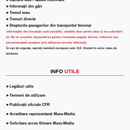
►Camere web / tabele informare
►Informaţii din gări
►Trenul meu
►Trenuri directe
►Drepturile pasagerilor din transportul feroviar
Informaţiile din circulaţie sunt variabile, valabile doar pentru data şi ora solicitării
lor.
Nu ne asumăm răspunderea pentru eventuale pagube directe, indirecte sau
circumstanțiale produse prin utilizarea acestor informații.
În caz de urgenţe, apelaţi numărul european unic 112. Gratuit în orice reţea de
telefonie.
INFO
UTILE
►Legături utile
►Termeni de utilizare
►Publicații oficiale CFR
►Acreditare reprezentanți Mass-Media
►Solicitare acces filmare Mass-Media