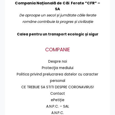
Compania Națională de Căi Ferate ”CFR” –
SA
De aproape un secol și jumătate căile ferate
române contribuie la progres și civilizație
Calea pentru un transport
ecologic și sigur
COMPANIE
Despre noi
Protecţia mediului
Politica privind prelucrarea datelor cu caracter
personal
CE TREBUIE SA STITI DESPRE CORONAVIRUS!
Contact
ePetiție
A.N.P.C. – SAL
A.N.P.C.