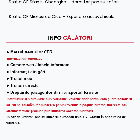
Statia CF Sfantu Gheorghe – dormitor pentru soferi
Statia CF Miercurea Ciuc – Expunere autovehicule
INFO
CĂLĂTORI
►Mersul trenurilor CFR
Informatii din circulaţie
►Camere web / tabele informare
►Informaţii din gări
►Trenul meu
►Trenuri directe
►Drepturile pasagerilor din transportul feroviar
Informaţiile din circulaţie sunt variabile, valabile doar pentru data şi ora solicitării
lor.
Nu ne asumăm răspunderea pentru eventuale pagube directe, indirecte sau
circumstanțiale produse prin utilizarea acestor informații.
În caz de urgenţe, apelaţi numărul european unic 112. Gratuit în orice reţea de
telefonie.