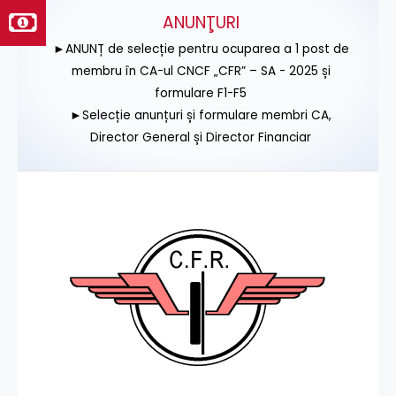
ANUNŢURI
►ANUNȚ de selecție pentru ocuparea a 1 post de
membru în CA-ul CNCF „CFR” – SA - 2025 și
formulare F1-F5
►Selecție anunțuri și formulare membri CA,
Director General și Director Financiar