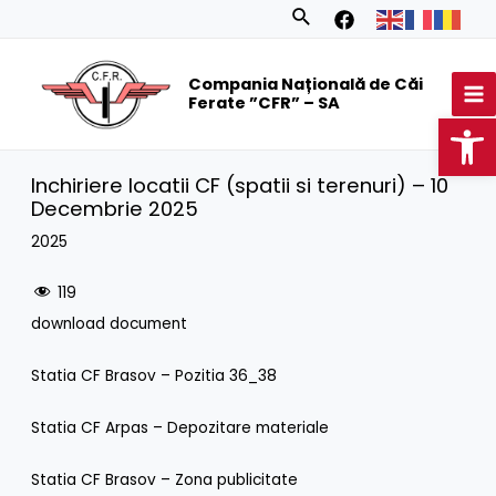
Skip
Search
to
MA
content
Compania Națională de Căi
M
Ferate ”CFR” – SA
Op
Inchiriere locatii CF (spatii si terenuri) – 10
Decembrie 2025
2025
119
download document
Statia CF Brasov – Pozitia 36_38
Statia CF Arpas – Depozitare materiale
Statia CF Brasov – Zona publicitate