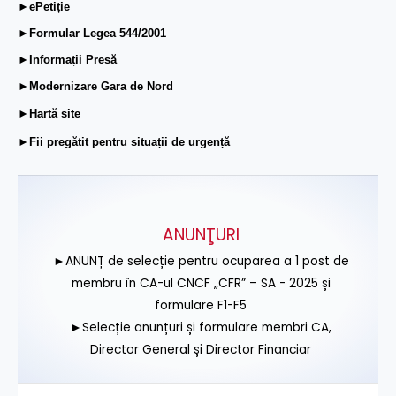
►ePetiție
►Formular Legea 544/2001
►Informații Presă
►Modernizare Gara de Nord
►Hartă site
►Fii pregătit pentru situații de urgență
ANUNŢURI
►ANUNȚ de selecție pentru ocuparea a 1 post de
membru în CA-ul CNCF „CFR” – SA - 2025 și
formulare F1-F5
►Selecție anunțuri și formulare membri CA,
Director General și Director Financiar