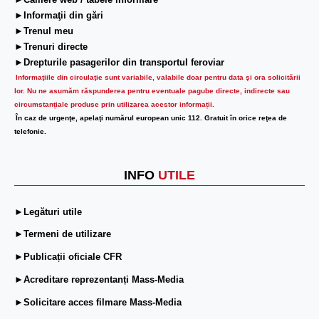
►Camere web / tabele informare
►Informaţii din gări
►Trenul meu
►Trenuri directe
►Drepturile pasagerilor din transportul feroviar
Informaţiile din circulaţie sunt variabile, valabile doar pentru data şi ora solicitării
lor.
Nu ne asumăm răspunderea pentru eventuale pagube directe, indirecte sau
circumstanțiale produse prin utilizarea acestor informații.
În caz de urgenţe, apelaţi numărul european unic 112. Gratuit în orice reţea de
telefonie.
INFO
UTILE
►Legături utile
►Termeni de utilizare
►Publicații oficiale CFR
►Acreditare reprezentanți Mass-Media
►Solicitare acces filmare Mass-Media