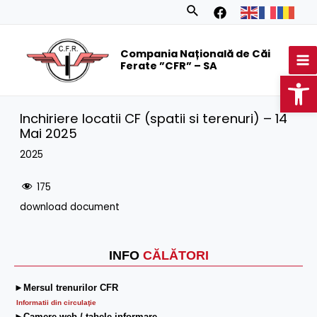
Skip
Search
to
MA
content
Compania Națională de Căi
M
Ferate ”CFR” – SA
Op
Inchiriere locatii CF (spatii si terenuri) – 14
Mai 2025
2025
175
download document
INFO
CĂLĂTORI
►Mersul trenurilor CFR
Informatii din circulaţie