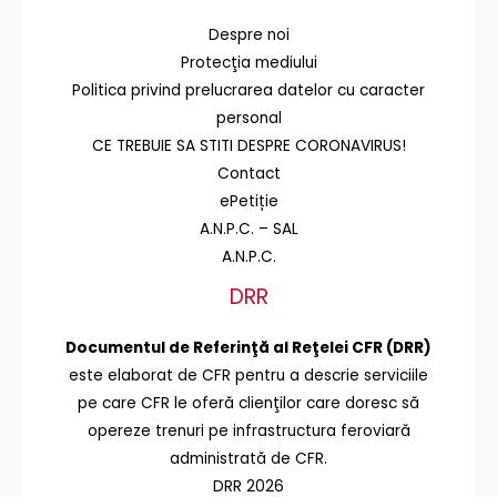
Despre noi
Protecţia mediului
Politica privind prelucrarea datelor cu caracter
personal
CE TREBUIE SA STITI DESPRE CORONAVIRUS!
Contact
ePetiție
A.N.P.C. – SAL
A.N.P.C.
DRR
Documentul de Referinţă al Reţelei CFR (DRR)
este elaborat de CFR pentru a descrie serviciile
pe care CFR le oferă clienţilor care doresc să
opereze trenuri pe infrastructura feroviară
administrată de CFR.
DRR 2026