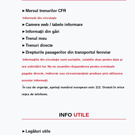
►Mersul trenurilor CFR
Informatii din circulaţie
►Camere web / tabele informare
►Informaţii din gări
►Trenul meu
►Trenuri directe
►Drepturile pasagerilor din transportul feroviar
Informaţiile din circulaţie sunt variabile, valabile doar pentru data şi
ora solicitării lor.
Nu ne asumăm răspunderea pentru eventuale
pagube directe, indirecte sau circumstanțiale produse prin utilizarea
acestor informații.
În caz de urgenţe, apelaţi numărul european unic 112. Gratuit în orice
reţea de telefonie.
INFO
UTILE
►Legături utile