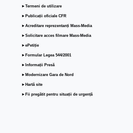
►Termeni de utilizare
►Publicații oficiale CFR
►Acreditare reprezentanți Mass-Media
►Solicitare acces filmare Mass-Media
►ePetiție
►Formular Legea 544/2001
►Informații Presă
►Modernizare Gara de Nord
►Hartă site
►Fii pregătit pentru situații de urgență