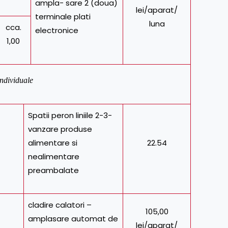
ampla- sare 2 (doua)
lei/aparat/
terminale plati
luna
cca.
electronice
1,00
individuale
Spatii peron liniile 2-3-
vanzare produse
alimentare si
22.54
nealimentare
preambalate
cladire calatori –
105,00
amplasare automat de
lei/aparat/