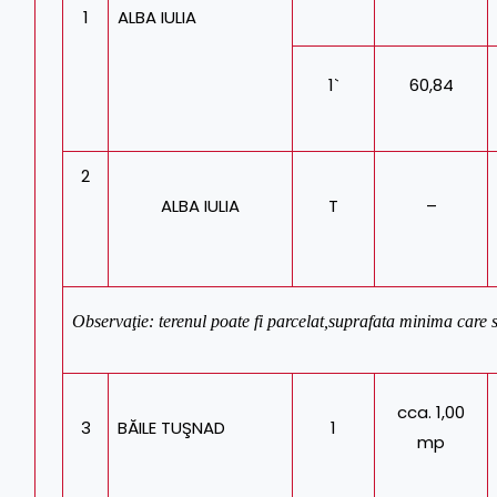
1
ALBA IULIA
1`
60,84
2
ALBA IULIA
T
–
Observaţie: terenul poate fi parcelat,suprafata minima care 
cca. 1,00
3
BĂILE TUŞNAD
1
mp