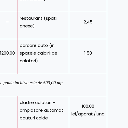
restaurant (spatii
–
2,45
anexe)
parcare auto (in
1200,00
spatele caldirii de
1,58
calatori)
se poate inchiria este de 500,00 mp
cladire calatori –
100,00
amplasare automat
lei/aparat./luna
bauturi calde