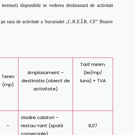
i terenuri) disponibile in vederea desfasurarii de activitati
uate pe raza de activitate a Sucursalei „C.R.E.Î.R. CF” Brasov
Tarif minim.
Amplasament –
(lei/mp/
Teren
destinatia (obiect de
luna) + TVA
(mp)
activitate)
cladire calatori –
–
restau-rant (spatii
9,07
comerciale)