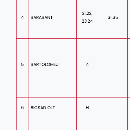
21,22,
4
BARABANT
31,35
23,24
5
BARTOLOMEU
4
6
BICSAD OLT
H