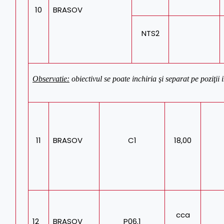
10
BRASOV
NTS2
Observatie:
obiectivul se poate inchiria şi separat pe poziţii 
11
BRASOV
C1
18,00
cca
12
BRASOV
P06.1