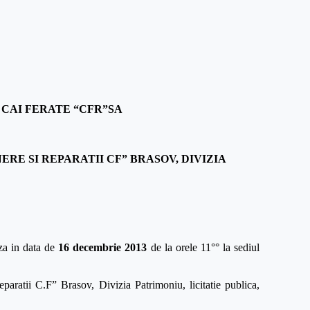
CAI FERATE “CFR”SA
RE SI REPARATII CF” BRASOV, DIVIZIA
aza in data de
16 decembrie 2013
de la orele 11°° la sediul
paratii C.F” Brasov, Divizia Patrimoniu, licitatie publica,