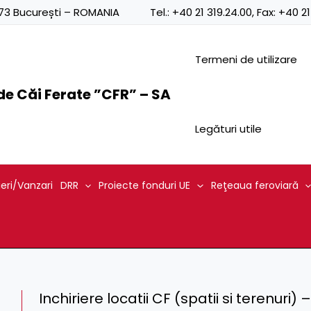
0873 București – ROMANIA
Tel.:
+40 21 319.24.00
, Fax:
+40 21
Termeni de utilizare
e Căi Ferate ”CFR” – SA
Legături utile
ieri/Vanzari
DRR
Proiecte fonduri UE
Reţeaua feroviară
Inchiriere locatii CF (spatii si terenuri) –