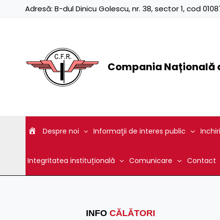
Skip
Adresă:
B-dul Dinicu Golescu, nr. 38, sector 1, cod 01
to
content
Compania Națională d
Despre noi
Informaţii de interes public
Inchir
Integritatea instituțională
Comunicare
Contact
INFO
CĂLĂTORI