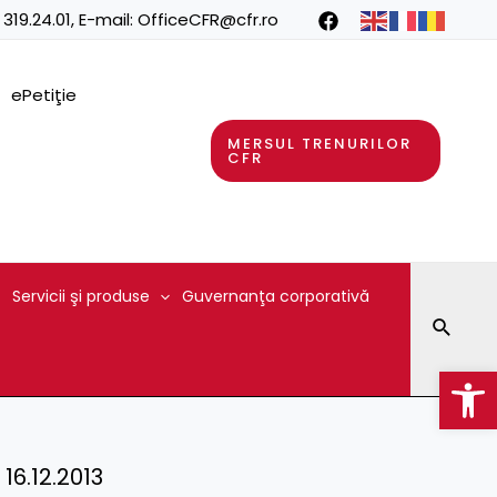
 319.24.01
, E-mail:
OfficeCFR@cfr.ro
ePetiţie
MERSUL TRENURILOR
CFR
Servicii şi produse
Guvernanţa corporativă
Searc
Op
 16.12.2013