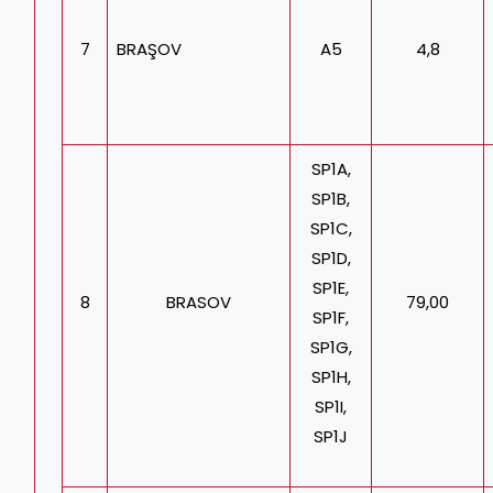
7
BRAŞOV
A5
4,8
SP1A,
SP1B,
SP1C,
SP1D,
SP1E,
8
BRASOV
79,00
SP1F,
SP1G,
SP1H,
SP1I,
SP1J