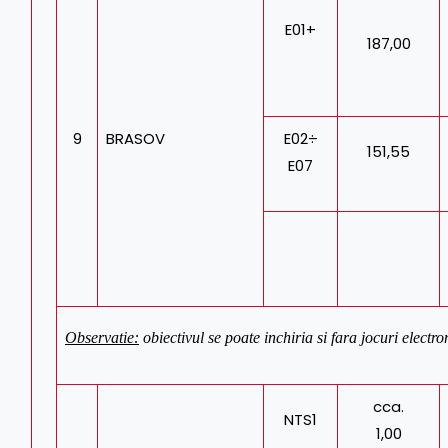
E01+
187,00
9
BRASOV
E02÷
151,55
E07
Observatie:
obiectivul se poate inchiria si fara jocuri electro
cca.
NTS1
1,00