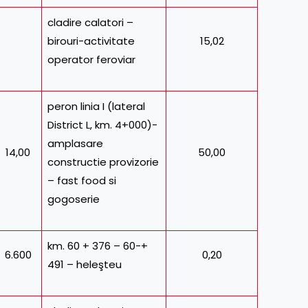
cladire calatori –
birouri-activitate
15,02
operator feroviar
peron linia I (lateral
District L, km. 4+000)-
amplasare
14,00
50,00
constructie provizorie
– fast food si
gogoserie
km. 60 + 376 – 60-+
6.600
0,20
491 – heleşteu