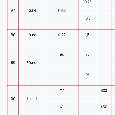
19,75
87
Faurei
1+1sc
16,7
88
Făurei
S 22
1,5
8s
75
89
Făurei
51
T7
633
90
Filesti
R1
450