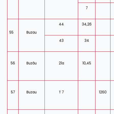
7
44
34,26
55
Buzau
43
34
56
Buzău
21a
10,45
57
Buzau
T 7
1260