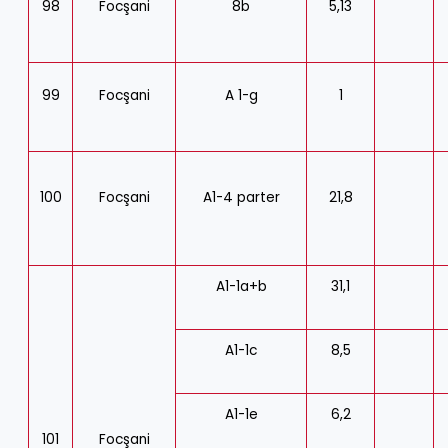
98
Focşani
8b
5,13
99
Focşani
A 1-g
1
100
Focşani
A1-4 parter
21,8
A1-1a+b
31,1
A1-1c
8,5
A1-1e
6,2
101
Focşani