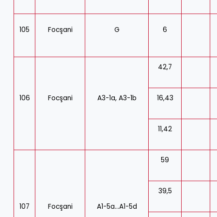
105
Focşani
G
6
42,7
106
Focşani
A3-1a, A3-1b
16,43
11,42
59
39,5
107
Focşani
A1-5a…A1-5d