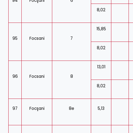
94
Focşani
6
8,02
15,85
95
Focsani
7
8,02
13,01
96
Focsani
8
8,02
97
Focşani
8e
5,13