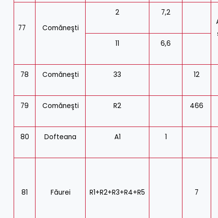
2
7,2
77
Comăneşti
11
6,6
78
Comăneşti
33
12
79
Comăneşti
R2
466
80
Dofteana
A1
1
81
Făurei
R1+R2+R3+R4+R5
7