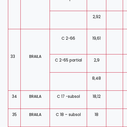
2,92
C 2-66
19,61
33
BRAILA
C 2-65 partial
2,9
8,48
34
BRAILA
C 17 -subsol
18,12
35
BRAILA
C 18 – subsol
18