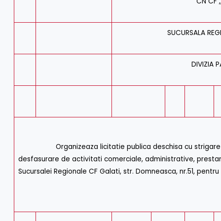
CN CF ,
SUCURSALA REGI
DIVIZIA 
Organizeaza licitatie publica deschisa cu strigare pentr
desfasurare de activitati comerciale, administrative, prestar
Sucursalei Regionale CF Galati, str. Domneasca, nr.51, pentru s