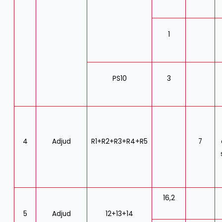
1
PS10
3
4
Adjud
R1+R2+R3+R4+R5
7
16,2
5
Adjud
12+13+14