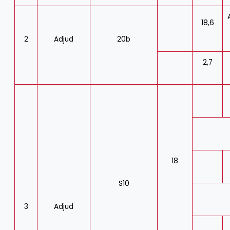
18,6
2
Adjud
20b
2,7
s
18
S10
3
Adjud