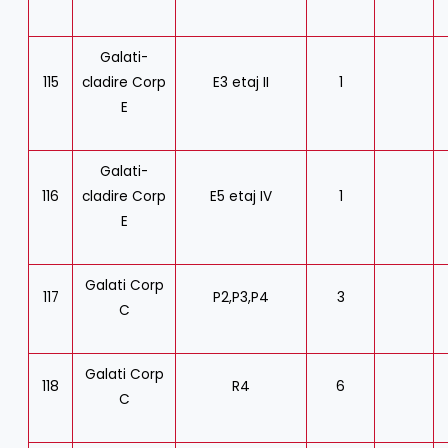
Galati-
115
cladire Corp
E3 etaj II
1
E
Galati-
116
cladire Corp
E5 etaj IV
1
E
Galati Corp
117
P2,P3,P4
3
C
Galati Corp
118
R4
6
C