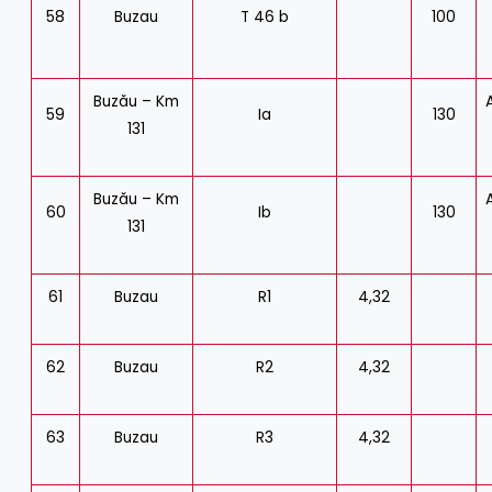
58
Buzau
T 46 b
100
Buzău – Km
59
Ia
130
131
Buzău – Km
60
Ib
130
131
61
Buzau
R1
4,32
62
Buzau
R2
4,32
63
Buzau
R3
4,32