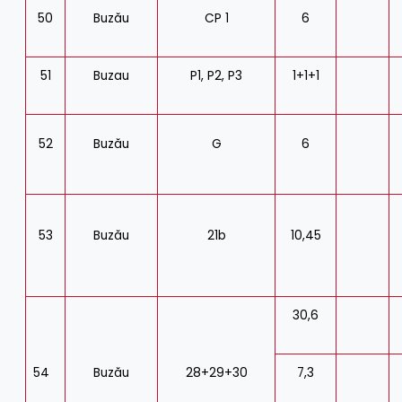
50
Buzău
CP 1
6
51
Buzau
P1, P2, P3
1+1+1
52
Buzău
G
6
53
Buzău
21b
10,45
30,6
54
Buzău
28+29+30
7,3