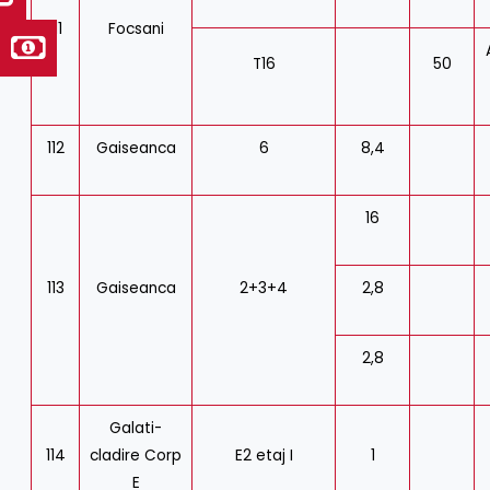
111
Focsani
T16
50
112
Gaiseanca
6
8,4
16
113
Gaiseanca
2+3+4
2,8
2,8
Galati-
114
cladire Corp
E2 etaj I
1
E