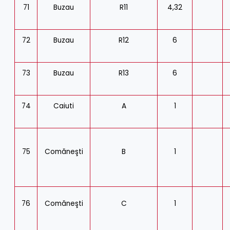
71
Buzau
R11
4,32
72
Buzau
R12
6
73
Buzau
R13
6
74
Caiuti
A
1
75
Comăneşti
B
1
76
Comăneşti
C
1