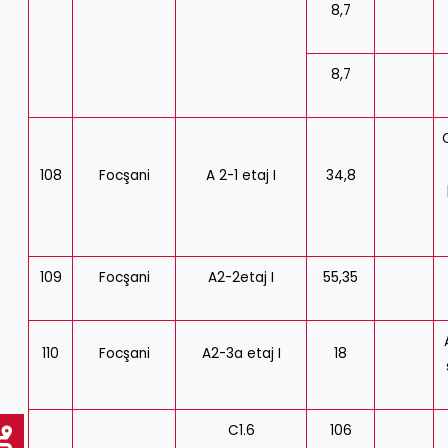
8,7
8,7
108
Focşani
A 2-1 etaj I
34,8
109
Focşani
A2-2etaj I
55,35
110
Focşani
A2-3a etaj I
18
C1.6
106