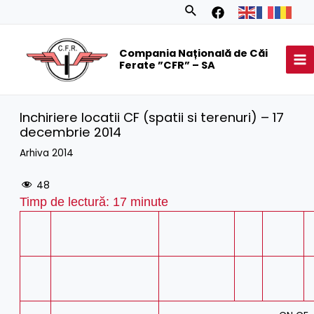
Skip
Search
to
MA
content
Compania Națională de Căi
M
Ferate ”CFR” – SA
Inchiriere locatii CF (spatii si terenuri) – 17
decembrie 2014
Arhiva 2014
48
Timp de lectură:
17
minute