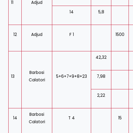
11
Adjud
14
5,8
12
Adjud
F 1
1500
42,32
Barbosi
13
5+6+7+9+8+23
7,98
Calatori
2,22
Barbosi
14
T 4
15
Calatori