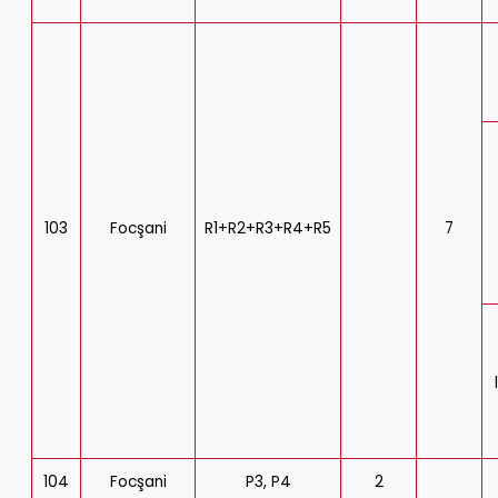
103
Focşani
R1+R2+R3+R4+R5
7
104
Focşani
P3, P4
2