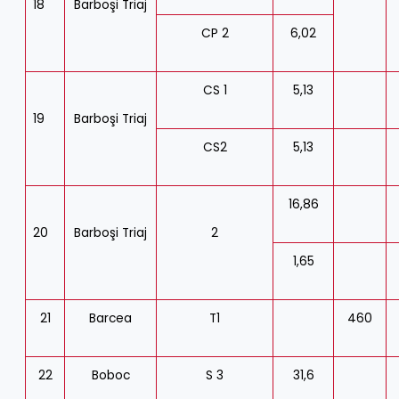
18
Barboşi Triaj
CP 2
6,02
CS 1
5,13
19
Barboşi Triaj
CS2
5,13
16,86
20
Barboşi Triaj
2
1,65
21
Barcea
T1
460
22
Boboc
S 3
31,6