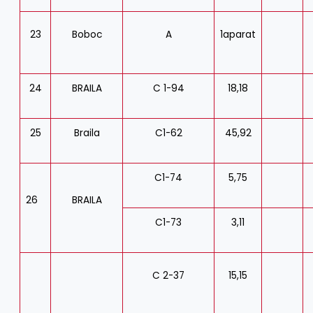
23
Boboc
A
1aparat
24
BRAILA
C 1-94
18,18
25
Braila
C1-62
45,92
C1-74
5,75
26
BRAILA
C1-73
3,11
C 2-37
15,15