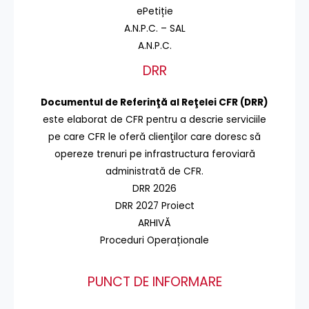
ePetiție
A.N.P.C. – SAL
A.N.P.C.
DRR
Documentul de Referinţă al Reţelei CFR (DRR)
este elaborat de CFR pentru a descrie serviciile
pe care CFR le oferă clienţilor care doresc să
opereze trenuri pe infrastructura feroviară
administrată de CFR.
DRR 2026
DRR 2027 Proiect
ARHIVĂ
Proceduri Operaționale
PUNCT DE INFORMARE