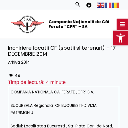
Skip
Search
to
MA
content
Compania Națională de Căi
M
Ferate ”CFR” – SA
Op
Inchiriere locatii CF (spatii si terenuri) – 17
DECEMBRIE 2014
Arhiva 2014
49
Timp de lectură:
4
minute
COMPANIA NATIONALA CAI FERATE „CFR” S.A.
SUCURSALA Regionala CF BUCURESTI-DIVIZIA
PATRIMONIU
Sediul: Localitatea Bucuresti , Str. Piata Garii de Nord,