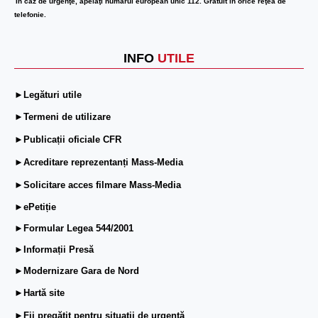
În caz de urgenţe, apelaţi numărul european unic 112. Gratuit în orice reţea de
telefonie.
INFO
UTILE
►Legături utile
►Termeni de utilizare
►Publicații oficiale CFR
►Acreditare reprezentanți Mass-Media
►Solicitare acces filmare Mass-Media
►ePetiție
►Formular Legea 544/2001
►Informații Presă
►Modernizare Gara de Nord
►Hartă site
►Fii pregătit pentru situații de urgență