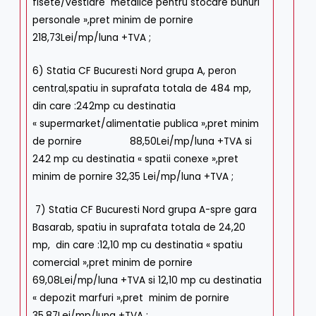
fisete/vestiare metalice pentru stocare bunuri
personale »,pret minim de pornire
218,73Lei/mp/luna +TVA ;
6) Statia CF Bucuresti Nord grupa A, peron
central,spatiu in suprafata totala de 484 mp,
din care :242mp cu destinatia
« supermarket/alimentatie publica »,pret minim
de pornire 88,50Lei/mp/luna +TVA si
242 mp cu destinatia « spatii conexe »,pret
minim de pornire 32,35 Lei/mp/luna +TVA ;
7) Statia CF Bucuresti Nord grupa A-spre gara
Basarab, spatiu in suprafata totala de 24,20
mp, din care :12,10 mp cu destinatia « spatiu
comercial »,pret minim de pornire
69,08Lei/mp/luna +TVA si 12,10 mp cu destinatia
« depozit marfuri »,pret minim de pornire
35,87Lei/mp/luna +TVA ;