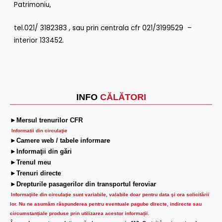
Patrimoniu,
tel.021/ 3182383 , sau prin centrala cfr 021/3199529 –
interior 133452.
INFO
CĂLĂTORI
►Mersul trenurilor CFR
Informatii din circulaţie
►Camere web / tabele informare
►Informaţii din gări
►Trenul meu
►Trenuri directe
►Drepturile pasagerilor din transportul feroviar
Informaţiile din circulaţie sunt variabile, valabile doar pentru data şi ora solicitării
lor.
Nu ne asumăm răspunderea pentru eventuale pagube directe, indirecte sau
circumstanțiale produse prin utilizarea acestor informații.