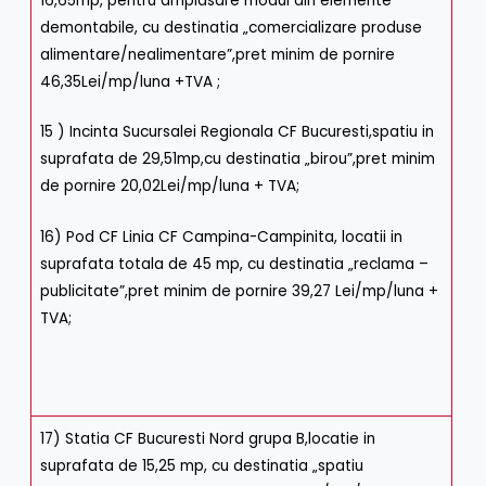
16,65mp, pentru amplasare modul din elemente
demontabile, cu destinatia „comercializare produse
alimentare/nealimentare”,pret minim de pornire
46,35Lei/mp/luna +TVA ;
15 ) Incinta Sucursalei Regionala CF Bucuresti,spatiu in
suprafata de 29,51mp,cu destinatia „birou”,pret minim
de pornire 20,02Lei/mp/luna + TVA;
16) Pod CF Linia CF Campina-Campinita, locatii in
suprafata totala de 45 mp, cu destinatia „reclama –
publicitate”,pret minim de pornire 39,27 Lei/mp/luna +
TVA;
17) Statia CF Bucuresti Nord grupa B,locatie in
suprafata de 15,25 mp, cu destinatia „spatiu