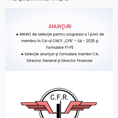
ANUNŢURI
►ANUNȚ de selecție pentru ocuparea a 1 post de
membru în CA-ul CNCF „CFR” – SA - 2025 și
formulare F1-F5
►Selecție anunțuri și formulare membri CA,
Director General și Director Financiar