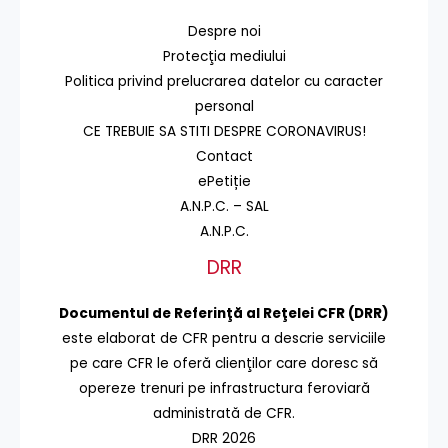
Despre noi
Protecţia mediului
Politica privind prelucrarea datelor cu caracter
personal
CE TREBUIE SA STITI DESPRE CORONAVIRUS!
Contact
ePetiție
A.N.P.C. – SAL
A.N.P.C.
DRR
Documentul de Referinţă al Reţelei CFR (DRR)
este elaborat de CFR pentru a descrie serviciile
pe care CFR le oferă clienţilor care doresc să
opereze trenuri pe infrastructura feroviară
administrată de CFR.
DRR 2026