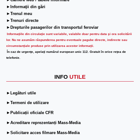
►Camere web / tabele informare
►Informaţii din gări
►Trenul meu
►Trenuri directe
►Drepturile pasagerilor din transportul feroviar
Informaţiile din circulaţie sunt variabile, valabile doar pentru data şi ora solicitării
lor.
Nu ne asumăm răspunderea pentru eventuale pagube directe, indirecte sau
circumstanțiale produse prin utilizarea acestor informații.
În caz de urgenţe, apelaţi numărul european unic 112. Gratuit în orice reţea de
telefonie.
INFO
UTILE
►Legături utile
►Termeni de utilizare
►Publicații oficiale CFR
►Acreditare reprezentanți Mass-Media
►Solicitare acces filmare Mass-Media