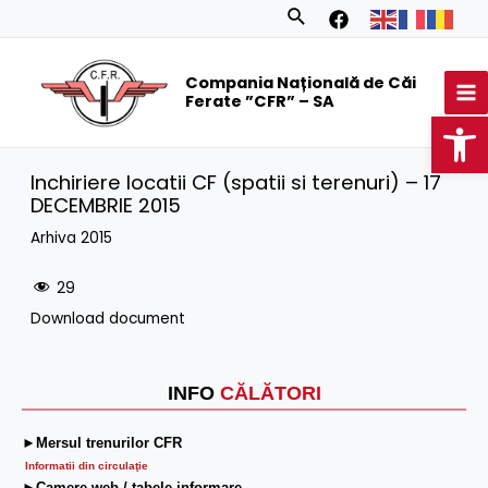
Skip
Search
to
MA
content
Compania Națională de Căi
M
Ferate ”CFR” – SA
Op
Inchiriere locatii CF (spatii si terenuri) – 17
DECEMBRIE 2015
Arhiva 2015
29
Download document
INFO
CĂLĂTORI
►Mersul trenurilor CFR
Informatii din circulaţie