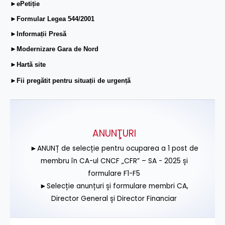
►ePetiție
►Formular Legea 544/2001
►Informații Presă
►Modernizare Gara de Nord
►Hartă site
►Fii pregătit pentru situații de urgență
ANUNŢURI
►ANUNȚ de selecție pentru ocuparea a 1 post de
membru în CA-ul CNCF „CFR” – SA - 2025 și
formulare F1-F5
►Selecție anunțuri și formulare membri CA,
Director General și Director Financiar