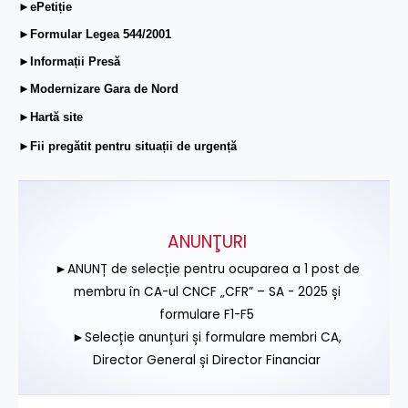
►ePetiție
►Formular Legea 544/2001
►Informații Presă
►Modernizare Gara de Nord
►Hartă site
►Fii pregătit pentru situații de urgență
ANUNŢURI
►ANUNȚ de selecție pentru ocuparea a 1 post de
membru în CA-ul CNCF „CFR” – SA - 2025 și
formulare F1-F5
►Selecție anunțuri și formulare membri CA,
Director General și Director Financiar