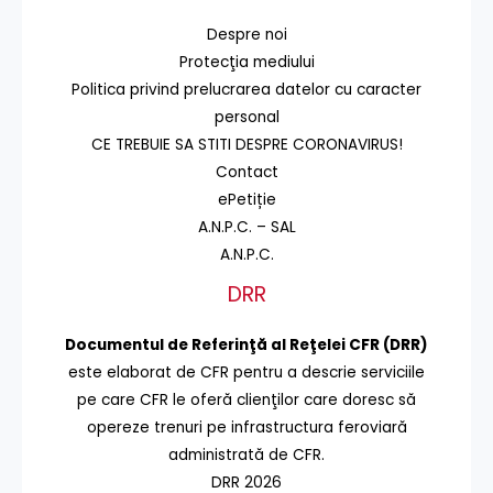
Despre noi
Protecţia mediului
Politica privind prelucrarea datelor cu caracter
personal
CE TREBUIE SA STITI DESPRE CORONAVIRUS!
Contact
ePetiție
A.N.P.C. – SAL
A.N.P.C.
DRR
Documentul de Referinţă al Reţelei CFR (DRR)
este elaborat de CFR pentru a descrie serviciile
pe care CFR le oferă clienţilor care doresc să
opereze trenuri pe infrastructura feroviară
administrată de CFR.
DRR 2026