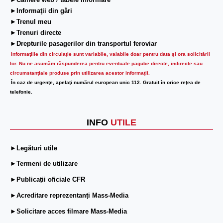
►Camere web / tabele informare
►Informaţii din gări
►Trenul meu
►Trenuri directe
►Drepturile pasagerilor din transportul feroviar
Informaţiile din circulaţie sunt variabile, valabile doar pentru data şi ora solicitării
lor.
Nu ne asumăm răspunderea pentru eventuale pagube directe, indirecte sau
circumstanțiale produse prin utilizarea acestor informații.
În caz de urgenţe, apelaţi numărul european unic 112. Gratuit în orice reţea de
telefonie.
INFO
UTILE
►Legături utile
►Termeni de utilizare
►Publicații oficiale CFR
►Acreditare reprezentanți Mass-Media
►Solicitare acces filmare Mass-Media