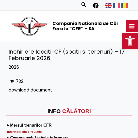
Skip
Search
to
MA
content
Compania Națională de Căi
M
Ferate ”CFR” – SA
Op
Inchiriere locatii CF (spatii si terenuri) – 17
Februarie 2026
2026
732
download document
INFO
CĂLĂTORI
►Mersul trenurilor CFR
Informatii din circulaţie