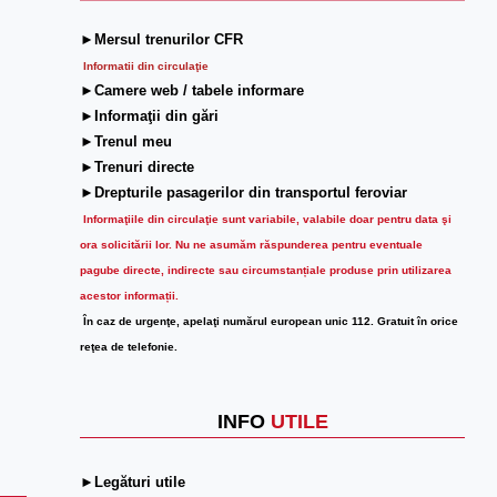
►Mersul trenurilor CFR
Informatii din circulaţie
►Camere web / tabele informare
►Informaţii din gări
►Trenul meu
►Trenuri directe
►Drepturile pasagerilor din transportul feroviar
Informaţiile din circulaţie sunt variabile, valabile doar pentru data şi
ora solicitării lor.
Nu ne asumăm răspunderea pentru eventuale
pagube directe, indirecte sau circumstanțiale produse prin utilizarea
acestor informații.
În caz de urgenţe, apelaţi numărul european unic 112. Gratuit în orice
reţea de telefonie.
INFO
UTILE
►Legături utile