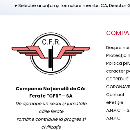
►Selecție anunțuri și formulare membri CA, Director Ge
COMPA
Despre noi
Protecţia 
Politica pr
caracter p
CE TREBUIE 
CORONAVI
Compania Națională de Căi
Contact
Ferate ”CFR” – SA
ePetiție
De aproape un secol și jumătate
A.N.P.C. – 
căile ferate
A.N.P.C.
române contribuie la progres și
civilizație