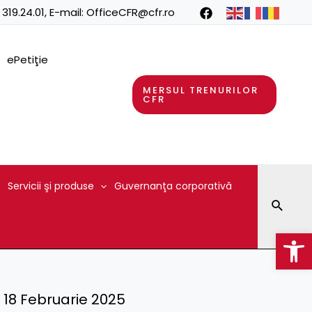
 319.24.01
, E-mail:
OfficeCFR@cfr.ro
ePetiţie
MERSUL TRENURILOR
CFR
Servicii şi produse
Guvernanţa corporativă
Searc
Op
 – 18 Februarie 2025