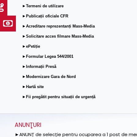
►Termeni de utilizare
►Publicații oficiale CFR
►Acreditare reprezentanți Mass-Media
►Solicitare acces filmare Mass-Media
►ePetiție
►Formular Legea 544/2001
►Informații Presă
►Modernizare Gara de Nord
►Hartă site
►Fii pregătit pentru situații de urgență
ANUNŢURI
►ANUNȚ de selecție pentru ocuparea a 1 post de memb