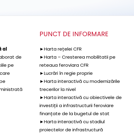
PUNCT DE INFORMARE
 al
►Harta rețelei CFR
aborat de
►Harta – Cresterea mobilitatii pe
iile pe
reteaua feroviara CFR
 care
►Lucrări în regie proprie
 pe
►Harta interactivă cu modernizările
dministrată
trecerilor la nivel
►Harta interactivă cu obiectivele de
investiții a infrastructurii feroviare
finanțate de la bugetul de stat
►Harta interactivă cu stadiul
proiectelor de infrastructură