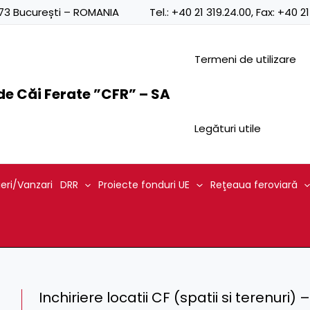
0873 București – ROMANIA
Tel.:
+40 21 319.24.00
, Fax:
+40 21
Termeni de utilizare
e Căi Ferate ”CFR” – SA
Legături utile
ieri/Vanzari
DRR
Proiecte fonduri UE
Reţeaua feroviară
Inchiriere locatii CF (spatii si terenuri)