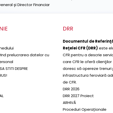
neral și Director Financiar
NIE
DRR
Documentul de Referinţă
mediului
Reţelei CFR (DRR)
este el
ivind prelucrarea datelor cu
CFR pentru a descrie servic
ersonal
care CFR le oferă clienţilor
SA STITI DESPRE
doresc să opereze trenuri
RUS!
infrastructura feroviară a
de CFR.
DRR 2026
SAL
DRR 2027 Proiect
ARHIVĂ
Proceduri Operaționale