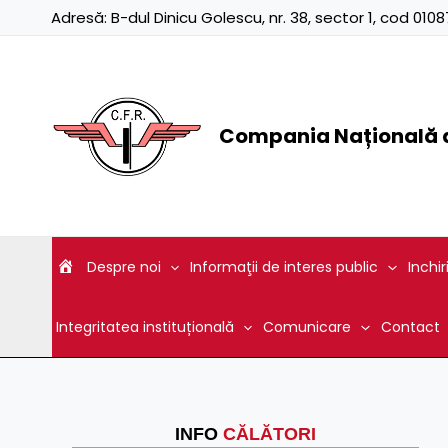
Skip
Adresă:
B-dul Dinicu Golescu, nr. 38, sector 1, cod 01
to
content
Compania Națională d
Despre noi
Informaţii de interes public
Inchir
Integritatea instituțională
Comunicare
Contact
INFO
CĂLĂTORI