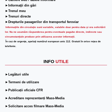
►Camere web / tabele informare
►Informaţii din gări
►Trenul meu
►Trenuri directe
►Drepturile pasagerilor din transportul feroviar
Informaţiile din circulaţie sunt variabile, valabile doar pentru data şi ora solicitării
lor.
Nu ne asumăm răspunderea pentru eventuale pagube directe, indirecte sau
circumstanțiale produse prin utilizarea acestor informații.
În caz de urgenţe, apelaţi numărul european unic 112. Gratuit în orice reţea de
telefonie.
INFO
UTILE
►Legături utile
►Termeni de utilizare
►Publicații oficiale CFR
►Acreditare reprezentanți Mass-Media
►Solicitare acces filmare Mass-Media