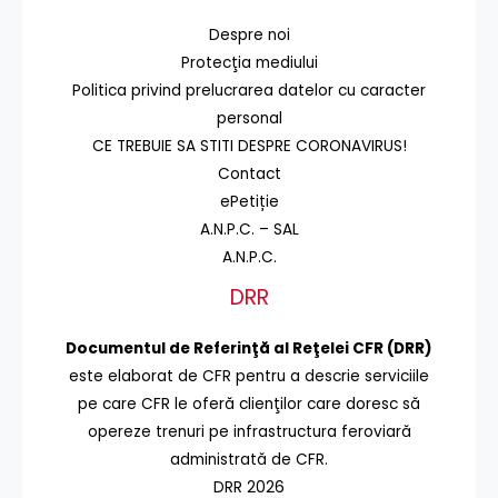
Despre noi
Protecţia mediului
Politica privind prelucrarea datelor cu caracter
personal
CE TREBUIE SA STITI DESPRE CORONAVIRUS!
Contact
ePetiție
A.N.P.C. – SAL
A.N.P.C.
DRR
Documentul de Referinţă al Reţelei CFR (DRR)
este elaborat de CFR pentru a descrie serviciile
pe care CFR le oferă clienţilor care doresc să
opereze trenuri pe infrastructura feroviară
administrată de CFR.
DRR 2026