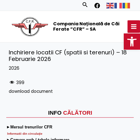
Skip
Search
to
MA
content
Compania Națională de Căi
M
Ferate ”CFR” – SA
Op
Inchiriere locatii CF (spatii si terenuri) – 18
Februarie 2026
2026
399
download document
INFO
CĂLĂTORI
►Mersul trenurilor CFR
Informatii din circulaţie