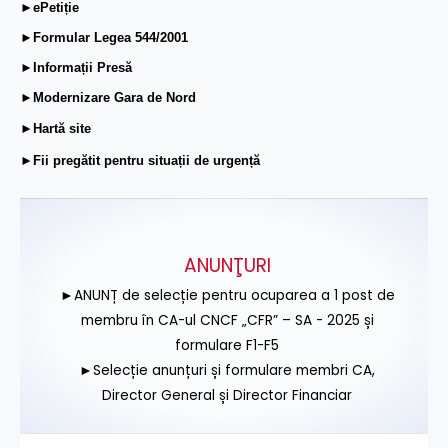
►ePetiție
►Formular Legea 544/2001
►Informații Presă
►Modernizare Gara de Nord
►Hartă site
►Fii pregătit pentru situații de urgență
ANUNŢURI
►ANUNȚ de selecție pentru ocuparea a 1 post de
membru în CA-ul CNCF „CFR” – SA - 2025 și
formulare F1-F5
►Selecție anunțuri și formulare membri CA,
Director General și Director Financiar