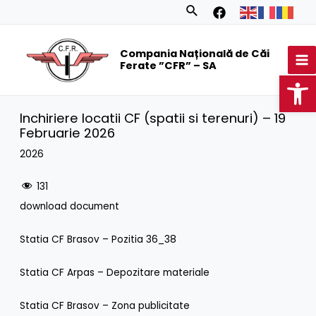
Skip
Search
to
MA
content
Compania Națională de Căi
M
Ferate ”CFR” – SA
Op
Inchiriere locatii CF (spatii si terenuri) – 19
Februarie 2026
2026
131
download document
Statia CF Brasov – Pozitia 36_38
Statia CF Arpas – Depozitare materiale
Statia CF Brasov – Zona publicitate