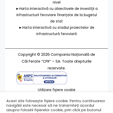
nivel
►Harta interactivă cu obiectivele de investiții a
infrastructurii feroviare finanțate de la bugetul
de stat
►Harta interactivă cu stadiul proiectelor de
infrastructură feroviară
Copyright © 2026 Compania Națională de
Căi Ferate ”CFR” – SA. Toate drepturile
rezervate.
Utilizare fișiere cookie
Termeni de utilizare
Acest site folosește fișiere cookie. Pentru continuarea
Contact
navigării este necesar să ne transmiteți acordul
asupra folosirii fișierelor cookie, prin click pe butonul