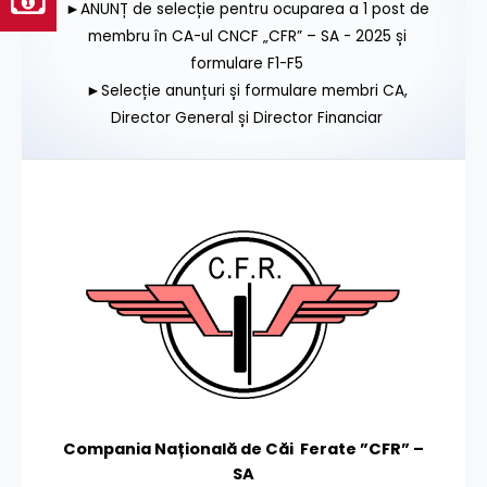
►ANUNȚ de selecție pentru ocuparea a 1 post de
membru în CA-ul CNCF „CFR” – SA - 2025 și
formulare F1-F5
►Selecție anunțuri și formulare membri CA,
Director General și Director Financiar
Compania Națională de Căi Ferate ”CFR” –
SA