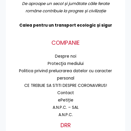
De aproape un secol și jumătate căile ferate
române contribuie la progres și civilizație
Calea pentru un transport
ecologic și sigur
COMPANIE
Despre noi
Protecţia mediului
Politica privind prelucrarea datelor cu caracter
personal
CE TREBUIE SA STITI DESPRE CORONAVIRUS!
Contact
ePetiție
A.N.P.C. – SAL
A.N.P.C.
DRR