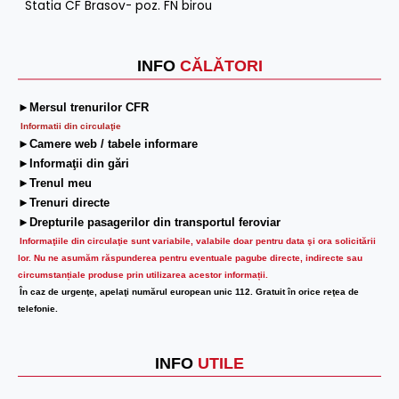
Statia CF Brasov- poz. FN birou
INFO
CĂLĂTORI
►Mersul trenurilor CFR
Informatii din circulaţie
►Camere web / tabele informare
►Informaţii din gări
►Trenul meu
►Trenuri directe
►Drepturile pasagerilor din transportul feroviar
Informaţiile din circulaţie sunt variabile, valabile doar pentru data şi ora solicitării
lor.
Nu ne asumăm răspunderea pentru eventuale pagube directe, indirecte sau
circumstanțiale produse prin utilizarea acestor informații.
În caz de urgenţe, apelaţi numărul european unic 112. Gratuit în orice reţea de
telefonie.
INFO
UTILE