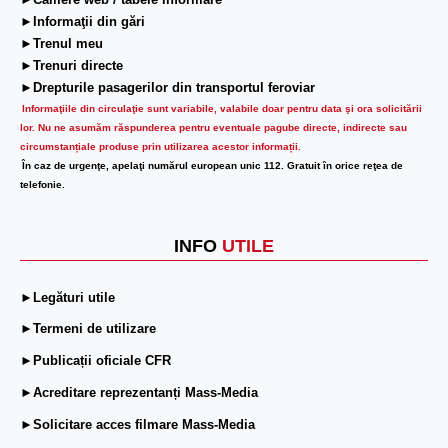
►Camere web / tabele informare
►Informaţii din gări
►Trenul meu
►Trenuri directe
►Drepturile pasagerilor din transportul feroviar
Informaţiile din circulaţie sunt variabile, valabile doar pentru data şi ora solicitării
lor.
Nu ne asumăm răspunderea pentru eventuale pagube directe, indirecte sau
circumstanțiale produse prin utilizarea acestor informații.
În caz de urgenţe, apelaţi numărul european unic 112. Gratuit în orice reţea de
telefonie.
INFO
UTILE
►Legături utile
►Termeni de utilizare
►Publicații oficiale CFR
►Acreditare reprezentanți Mass-Media
►Solicitare acces filmare Mass-Media