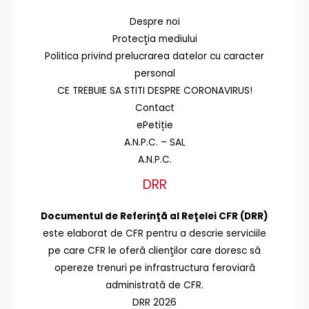
Despre noi
Protecţia mediului
Politica privind prelucrarea datelor cu caracter
personal
CE TREBUIE SA STITI DESPRE CORONAVIRUS!
Contact
ePetiție
A.N.P.C. – SAL
A.N.P.C.
DRR
Documentul de Referinţă al Reţelei CFR (DRR)
este elaborat de CFR pentru a descrie serviciile
pe care CFR le oferă clienţilor care doresc să
opereze trenuri pe infrastructura feroviară
administrată de CFR.
DRR 2026