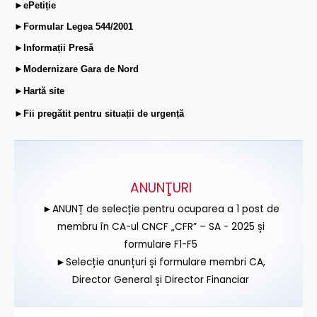
►ePetiție
►Formular Legea 544/2001
►Informații Presă
►Modernizare Gara de Nord
►Hartă site
►Fii pregătit pentru situații de urgență
ANUNŢURI
►ANUNȚ de selecție pentru ocuparea a 1 post de
membru în CA-ul CNCF „CFR” – SA - 2025 și
formulare F1-F5
►Selecție anunțuri și formulare membri CA,
Director General și Director Financiar