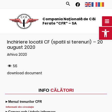
Skip
Search
to
MA
content
Compania Națională de Căi
M
Ferate ”CFR” – SA
Op
Inchiriere locatii CF (spatii si terenuri) – 20
august 2020
Arhiva 2020
56
download document
INFO
CĂLĂTORI
►Mersul trenurilor CFR
Informatii din circulaţie