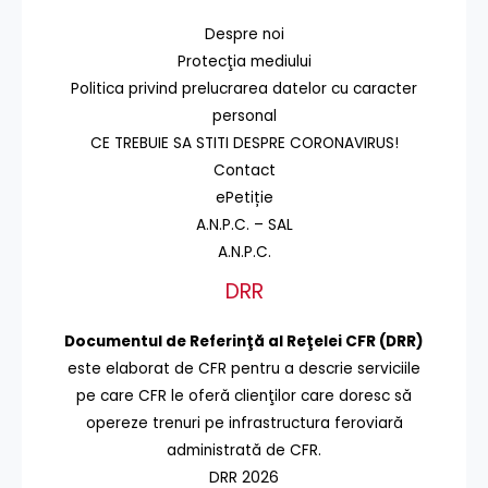
Despre noi
Protecţia mediului
Politica privind prelucrarea datelor cu caracter
personal
CE TREBUIE SA STITI DESPRE CORONAVIRUS!
Contact
ePetiție
A.N.P.C. – SAL
A.N.P.C.
DRR
Documentul de Referinţă al Reţelei CFR (DRR)
este elaborat de CFR pentru a descrie serviciile
pe care CFR le oferă clienţilor care doresc să
opereze trenuri pe infrastructura feroviară
administrată de CFR.
DRR 2026