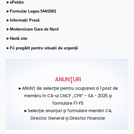
►ePetiție
►Formular Legea 544/2001
►Informații Presă
►Modernizare Gara de Nord
►Hartă site
►Fii pregătit pentru situații de urgență
ANUNŢURI
►ANUNȚ de selecție pentru ocuparea a 1 post de
membru în CA-ul CNCF „CFR” – SA - 2025 și
formulare F1-F5
►Selecție anunțuri și formulare membri CA,
Director General și Director Financiar