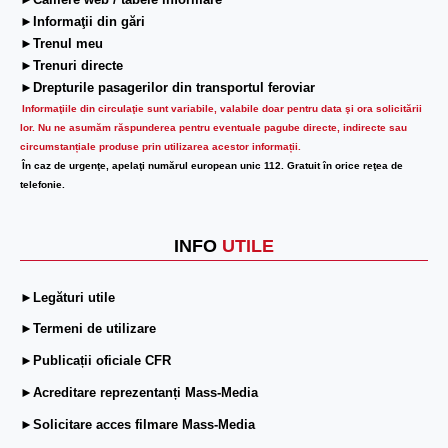
►Camere web / tabele informare
►Informaţii din gări
►Trenul meu
►Trenuri directe
►Drepturile pasagerilor din transportul feroviar
Informaţiile din circulaţie sunt variabile, valabile doar pentru data şi ora solicitării
lor.
Nu ne asumăm răspunderea pentru eventuale pagube directe, indirecte sau
circumstanțiale produse prin utilizarea acestor informații.
În caz de urgenţe, apelaţi numărul european unic 112. Gratuit în orice reţea de
telefonie.
INFO
UTILE
►Legături utile
►Termeni de utilizare
►Publicații oficiale CFR
►Acreditare reprezentanți Mass-Media
►Solicitare acces filmare Mass-Media