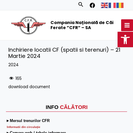
Skip
Search
to
MA
content
Compania Națională de Căi
M
Ferate ”CFR” – SA
Op
Inchiriere locatii CF (spatii si terenuri) – 21
Martie 2024
2024
165
download document
INFO
CĂLĂTORI
►Mersul trenurilor CFR
Informatii din circulaţie