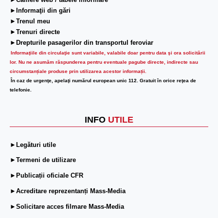
►Camere web / tabele informare
►Informaţii din gări
►Trenul meu
►Trenuri directe
►Drepturile pasagerilor din transportul feroviar
Informaţiile din circulaţie sunt variabile, valabile doar pentru data şi ora solicitării
lor.
Nu ne asumăm răspunderea pentru eventuale pagube directe, indirecte sau
circumstanțiale produse prin utilizarea acestor informații.
În caz de urgenţe, apelaţi numărul european unic 112. Gratuit în orice reţea de
telefonie.
INFO
UTILE
►Legături utile
►Termeni de utilizare
►Publicații oficiale CFR
►Acreditare reprezentanți Mass-Media
►Solicitare acces filmare Mass-Media