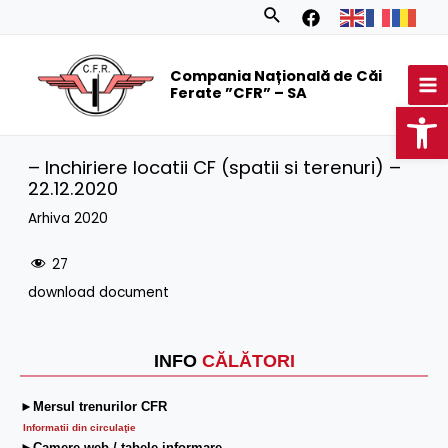
Skip
Search
to
MA
content
Compania Națională de Căi
M
Ferate ”CFR” – SA
Op
– Inchiriere locatii CF (spatii si terenuri) –
22.12.2020
Arhiva 2020
27
download document
INFO
CĂLĂTORI
►Mersul trenurilor CFR
Informatii din circulaţie