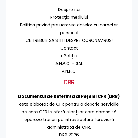
Despre noi
Protecţia mediului
Politica privind prelucrarea datelor cu caracter
personal
CE TREBUIE SA STITI DESPRE CORONAVIRUS!
Contact
ePetiție
A.N.P.C. – SAL
A.N.P.C.
DRR
Documentul de Referinţă al Reţelei CFR (DRR)
este elaborat de CFR pentru a descrie serviciile
pe care CFR le oferă clienţilor care doresc să
opereze trenuri pe infrastructura feroviară
administrată de CFR.
DRR 2026