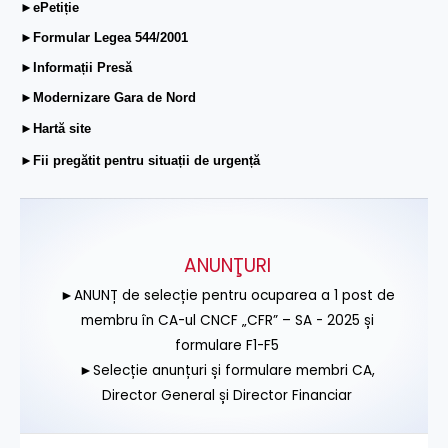
►ePetiție
►Formular Legea 544/2001
►Informații Presă
►Modernizare Gara de Nord
►Hartă site
►Fii pregătit pentru situații de urgență
ANUNŢURI
►ANUNȚ de selecție pentru ocuparea a 1 post de
membru în CA-ul CNCF „CFR” – SA - 2025 și
formulare F1-F5
►Selecție anunțuri și formulare membri CA,
Director General și Director Financiar