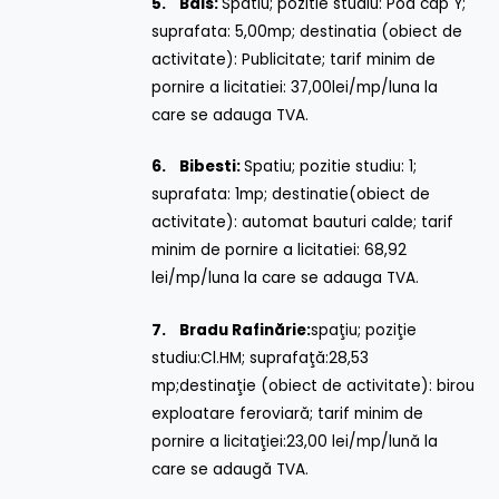
5.
Bals:
Spatiu; pozitie studiu: Pod cap Y;
suprafata: 5,00mp; destinatia (obiect de
activitate): Publicitate; tarif minim de
pornire a licitatiei: 37,00lei/mp/luna la
care se adauga TVA.
6.
Bibesti:
Spatiu; pozitie studiu: 1;
suprafata: 1mp; destinatie(obiect de
activitate): automat bauturi calde; tarif
minim de pornire a licitatiei: 68,92
lei/mp/luna la care se adauga TVA.
7.
Bradu Rafinărie:
spaţiu; poziţie
studiu:Cl.HM; suprafaţă:28,53
mp;destinaţie (obiect de activitate): birou
exploatare feroviară; tarif minim de
pornire a licitaţiei:23,00 lei/mp/lună la
care se adaugă TVA.