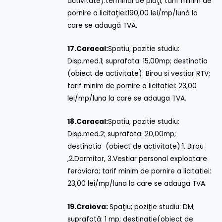
activitate):terminal de plăţi; tarif minim de
pornire a licitaţiei:190,00 lei/mp/lună la
care se adaugă TVA.
17.
Caracal:
Spatiu; pozitie studiu:
Disp.med.1; suprafata: 15,00mp; destinatia
(obiect de activitate): Birou si vestiar RTV;
tarif minim de pornire a licitatiei: 23,00
lei/mp/luna la care se adauga TVA.
18.
Caracal:
Spatiu; pozitie studiu:
Disp.med.2; suprafata: 20,00mp;
destinatia (obiect de activitate):1. Birou
,2.Dormitor, 3.Vestiar personal exploatare
feroviara; tarif minim de pornire a licitatiei:
23,00 lei/mp/luna la care se adauga TVA.
19.
Craiova:
Spaţiu; poziţie studiu: DM;
suprafaţă: 1 mp; destinaţie(obiect de