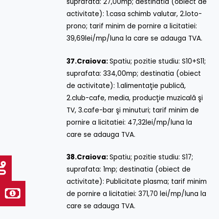
suprafata: 27,00mp; destinatia (obiect de
activitate): 1.casa schimb valutar, 2.loto-
prono; tarif minim de pornire a licitatiei:
39,69lei/mp/luna la care se adauga TVA.
37.
Craiova:
Spatiu; pozitie studiu: S10+S11;
suprafata: 334,00mp; destinatia (obiect
de activitate): 1.alimentaţie publică,
2.club-cafe, media, producţie muzicală şi
TV, 3.cafe-bar şi minuturi; tarif minim de
pornire a licitatiei: 47,32lei/mp/luna la
care se adauga TVA.
38.
Craiova:
Spatiu; pozitie studiu: S17;
suprafata: 1mp; destinatia (obiect de
activitate): Publicitate plasma; tarif minim
de pornire a licitatiei: 371,70 lei/mp/luna la
care se adauga TVA.