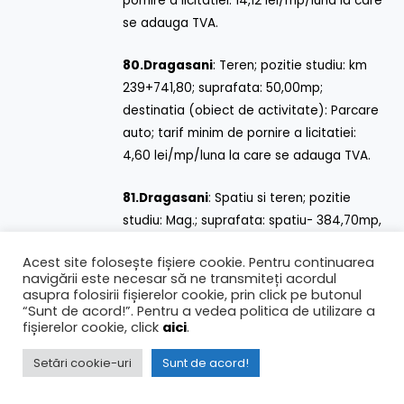
pornire a licitatiei: 14,12 lei/mp/luna la care
se adauga TVA.
80.
Dragasani
: Teren; pozitie studiu: km
239+741,80; suprafata: 50,00mp;
destinatia (obiect de activitate): Parcare
auto; tarif minim de pornire a licitatiei:
4,60 lei/mp/luna la care se adauga TVA.
81.
Dragasani
: Spatiu si teren; pozitie
studiu: Mag.; suprafata: spatiu- 384,70mp,
teren- 445,00mp; destinatia (obiect de
Acest site folosește fișiere cookie. Pentru continuarea
activitate): Depozitare materiale
navigării este necesar să ne transmiteți acordul
alimentare si nealimentare, depozitare
asupra folosirii fișierelor cookie, prin click pe butonul
“Sunt de acord!”. Pentru a vedea politica de utilizare a
materiale de constructii, comercializare si
fișierelor cookie, click
aici
.
depozitare mobila; tarif minim de pornire
a licitatiei: spatiu- 5,05lei/mp/luna la care
Setări cookie-uri
Sunt de acord!
se adauga TVA si teren- 1,54lei/mp/luna la
care se adauga TVA.