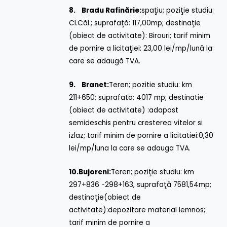
8.
Bradu Rafinărie:
spaţiu; poziţie studiu:
Cl.Căl.; suprafaţă: 117,00mp; destinaţie
(obiect de activitate): Birouri; tarif minim
de pornire a licitaţiei: 23,00 lei/mp/lună la
care se adaugă TVA.
9.
Branet:
Teren; pozitie studiu: km
211+650; suprafata: 4017 mp; destinatie
(obiect de activitate) :adapost
semideschis pentru cresterea vitelor si
izlaz; tarif minim de pornire a licitatiei:0,30
lei/mp/luna la care se adauga TVA.
10.
Bujoreni:
Teren; poziţie studiu: km
297+836 -298+163, suprafaţă 7581,54mp;
destinaţie(obiect de
activitate):depozitare material lemnos;
tarif minim de pornire a