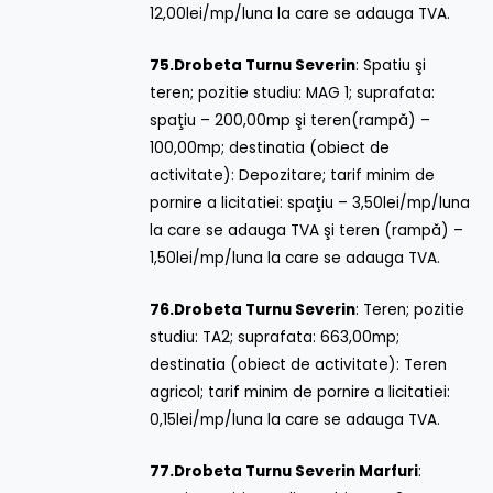
12,00lei/mp/luna la care se adauga TVA.
75.
Drobeta Turnu Severin
: Spatiu şi
teren; pozitie studiu: MAG 1; suprafata:
spaţiu – 200,00mp şi teren(rampă) –
100,00mp; destinatia (obiect de
activitate): Depozitare; tarif minim de
pornire a licitatiei: spaţiu – 3,50lei/mp/luna
la care se adauga TVA şi teren (rampă) –
1,50lei/mp/luna la care se adauga TVA.
76.
Drobeta Turnu Severin
: Teren; pozitie
studiu: TA2; suprafata: 663,00mp;
destinatia (obiect de activitate): Teren
agricol; tarif minim de pornire a licitatiei:
0,15lei/mp/luna la care se adauga TVA.
77.
Drobeta Turnu Severin Marfuri
: