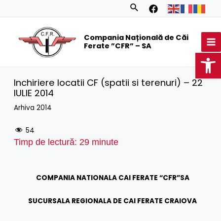
Skip
Search
to
MA
content
Compania Națională de Căi
M
Ferate ”CFR” – SA
Op
Inchiriere locatii CF (spatii si terenuri) – 22
IULIE 2014
Arhiva 2014
54
Timp de lectură:
29
minute
COMPANIA NATIONALA CAI FERATE “CFR”SA
SUCURSALA REGIONALA DE CAI FERATE CRAIOVA