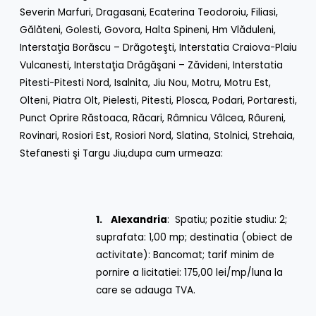
Severin Marfuri, Dragasani, Ecaterina Teodoroiu, Filiasi,
Gălăteni, Golesti, Govora, Halta Spineni, Hm Vlăduleni,
Interstaţia Borăscu – Drăgoteşti, Interstatia Craiova-Plaiu
Vulcanesti, Interstaţia Drăgăşani – Zăvideni, Interstatia
Pitesti-Pitesti Nord, Isalnita, Jiu Nou, Motru, Motru Est,
Olteni, Piatra Olt, Pielesti, Pitesti, Plosca, Podari, Portaresti,
Punct Oprire Răstoaca, Răcari, Râmnicu Vâlcea, Râureni,
Rovinari, Rosiori Est, Rosiori Nord, Slatina, Stolnici, Strehaia,
Stefanesti şi Targu Jiu,dupa cum urmeaza:
1.
Alexandria
: Spatiu; pozitie studiu: 2;
suprafata: 1,00 mp; destinatia (obiect de
activitate): Bancomat; tarif minim de
pornire a licitatiei: 175,00 lei/mp/luna la
care se adauga TVA.