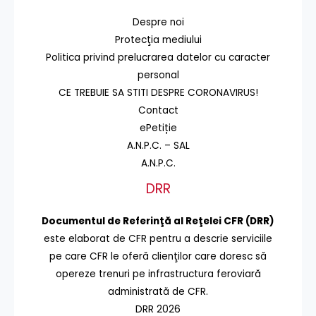
Despre noi
Protecţia mediului
Politica privind prelucrarea datelor cu caracter
personal
CE TREBUIE SA STITI DESPRE CORONAVIRUS!
Contact
ePetiție
A.N.P.C. – SAL
A.N.P.C.
DRR
Documentul de Referinţă al Reţelei CFR (DRR)
este elaborat de CFR pentru a descrie serviciile
pe care CFR le oferă clienţilor care doresc să
opereze trenuri pe infrastructura feroviară
administrată de CFR.
DRR 2026