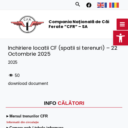
Skip
Search
to
MA
content
Compania Națională de Căi
M
Ferate ”CFR” – SA
Op
Inchiriere locatii CF (spatii si terenuri) – 22
Octombrie 2025
2025
50
download document
INFO
CĂLĂTORI
►Mersul trenurilor CFR
Informatii din circulaţie