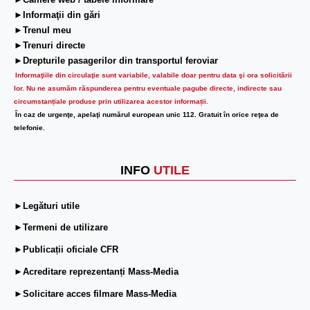
►Camere web / tabele informare
►Informaţii din gări
►Trenul meu
►Trenuri directe
►Drepturile pasagerilor din transportul feroviar
Informaţiile din circulaţie sunt variabile, valabile doar pentru data şi ora solicitării
lor.
Nu ne asumăm răspunderea pentru eventuale pagube directe, indirecte sau
circumstanțiale produse prin utilizarea acestor informații.
În caz de urgenţe, apelaţi numărul european unic 112. Gratuit în orice reţea de
telefonie.
INFO
UTILE
►Legături utile
►Termeni de utilizare
►Publicații oficiale CFR
►Acreditare reprezentanți Mass-Media
►Solicitare acces filmare Mass-Media