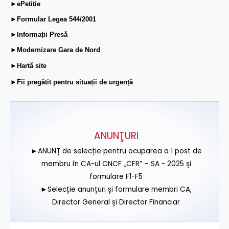
►ePetiție
►Formular Legea 544/2001
►Informații Presă
►Modernizare Gara de Nord
►Hartă site
►Fii pregătit pentru situații de urgență
ANUNŢURI
►ANUNȚ de selecție pentru ocuparea a 1 post de
membru în CA-ul CNCF „CFR” – SA - 2025 și
formulare F1-F5
►Selecție anunțuri și formulare membri CA,
Director General și Director Financiar