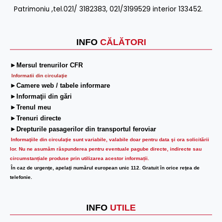
Patrimoniu ,tel.021/ 3182383, 021/3199529 interior 133452.
INFO
CĂLĂTORI
►Mersul trenurilor CFR
Informatii din circulaţie
►Camere web / tabele informare
►Informaţii din gări
►Trenul meu
►Trenuri directe
►Drepturile pasagerilor din transportul feroviar
Informaţiile din circulaţie sunt variabile, valabile doar pentru data şi ora solicitării
lor.
Nu ne asumăm răspunderea pentru eventuale pagube directe, indirecte sau
circumstanțiale produse prin utilizarea acestor informații.
În caz de urgenţe, apelaţi numărul european unic 112. Gratuit în orice reţea de
telefonie.
INFO
UTILE