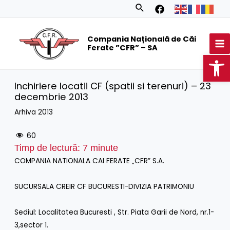
Skip
Search
to
MA
content
Compania Națională de Căi
M
Ferate ”CFR” – SA
Op
Inchiriere locatii CF (spatii si terenuri) – 23
decembrie 2013
Arhiva 2013
60
Timp de lectură:
7
minute
COMPANIA NATIONALA CAI FERATE „CFR” S.A.
SUCURSALA CREIR CF BUCURESTI-DIVIZIA PATRIMONIU
Sediul: Localitatea Bucuresti , Str. Piata Garii de Nord, nr.1-
3,sector 1.