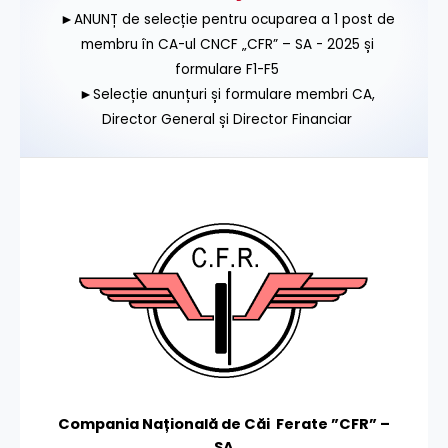
►ANUNȚ de selecție pentru ocuparea a 1 post de
membru în CA-ul CNCF „CFR” – SA - 2025 și
formulare F1-F5
►Selecție anunțuri și formulare membri CA,
Director General și Director Financiar
Compania Națională de Căi Ferate ”CFR” –
SA