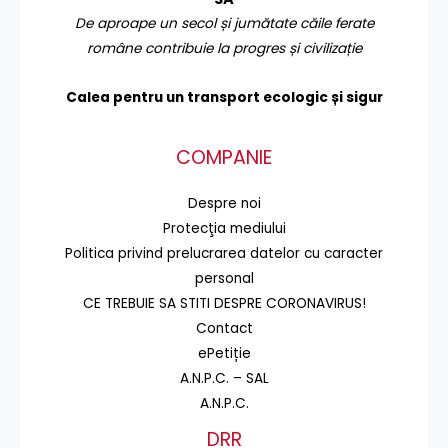
De aproape un secol și jumătate căile ferate
române contribuie la progres și civilizație
Calea pentru un transport
ecologic și sigur
COMPANIE
Despre noi
Protecţia mediului
Politica privind prelucrarea datelor cu caracter
personal
CE TREBUIE SA STITI DESPRE CORONAVIRUS!
Contact
ePetiție
A.N.P.C. – SAL
A.N.P.C.
DRR