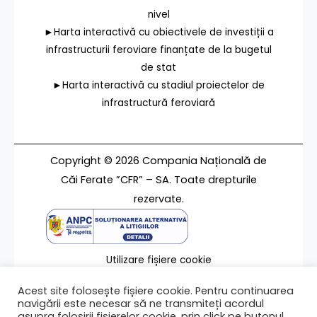
nivel
►Harta interactivă cu obiectivele de investiții a
infrastructurii feroviare finanțate de la bugetul
de stat
►Harta interactivă cu stadiul proiectelor de
infrastructură feroviară
Copyright © 2026 Compania Națională de
Căi Ferate ”CFR” – SA. Toate drepturile
rezervate.
Utilizare fișiere cookie
Termeni de utilizare
Acest site folosește fișiere cookie. Pentru continuarea
Contact
navigării este necesar să ne transmiteți acordul
asupra folosirii fișierelor cookie, prin click pe butonul