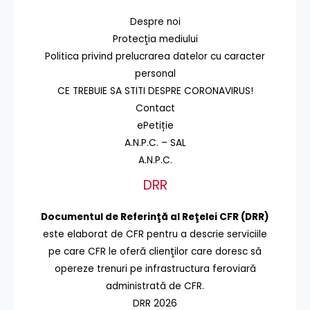
Despre noi
Protecţia mediului
Politica privind prelucrarea datelor cu caracter
personal
CE TREBUIE SA STITI DESPRE CORONAVIRUS!
Contact
ePetiție
A.N.P.C. – SAL
A.N.P.C.
DRR
Documentul de Referinţă al Reţelei CFR (DRR)
este elaborat de CFR pentru a descrie serviciile
pe care CFR le oferă clienţilor care doresc să
opereze trenuri pe infrastructura feroviară
administrată de CFR.
DRR 2026