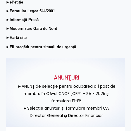
►ePetiție
►Formular Legea 544/2001
►Informații Presă
►Modernizare Gara de Nord
►Hartă site
►Fii pregătit pentru situații de urgență
ANUNŢURI
►ANUNȚ de selecție pentru ocuparea a 1 post de
membru în CA-ul CNCF „CFR” – SA - 2025 și
formulare F1-F5
►Selecție anunțuri și formulare membri CA,
Director General și Director Financiar