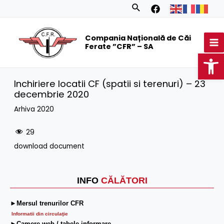
Skip
Search
to
MA
content
Compania Națională de Căi
M
Ferate ”CFR” – SA
Op
Inchiriere locatii CF (spatii si terenuri) – 23
decembrie 2020
Arhiva 2020
29
download document
INFO
CĂLĂTORI
►Mersul trenurilor CFR
Informatii din circulaţie