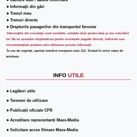
►Camere web / tabele informare
►Informaţii din gări
►Trenul meu
►Trenuri directe
►Drepturile pasagerilor din transportul feroviar
Informaţiile din circulaţie sunt variabile, valabile doar pentru data şi ora solicitării
lor.
Nu ne asumăm răspunderea pentru eventuale pagube directe, indirecte sau
circumstanțiale produse prin utilizarea acestor informații.
În caz de urgenţe, apelaţi numărul european unic 112. Gratuit în orice reţea de
telefonie.
INFO
UTILE
►Legături utile
►Termeni de utilizare
►Publicații oficiale CFR
►Acreditare reprezentanți Mass-Media
►Solicitare acces filmare Mass-Media