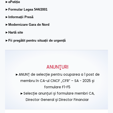
►ePetiție
►Formular Legea 544/2001
►Informații Presă
►Modernizare Gara de Nord
►Hartă site
►Fii pregătit pentru situații de urgență
ANUNŢURI
►ANUNȚ de selecție pentru ocuparea a 1 post de
membru în CA-ul CNCF „CFR” – SA - 2025 și
formulare F1-F5
►Selecție anunțuri și formulare membri CA,
Director General și Director Financiar