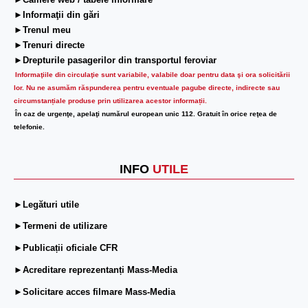
►Camere web / tabele informare
►Informaţii din gări
►Trenul meu
►Trenuri directe
►Drepturile pasagerilor din transportul feroviar
Informaţiile din circulaţie sunt variabile, valabile doar pentru data şi ora solicitării
lor.
Nu ne asumăm răspunderea pentru eventuale pagube directe, indirecte sau
circumstanțiale produse prin utilizarea acestor informații.
În caz de urgenţe, apelaţi numărul european unic 112. Gratuit în orice reţea de
telefonie.
INFO
UTILE
►Legături utile
►Termeni de utilizare
►Publicații oficiale CFR
►Acreditare reprezentanți Mass-Media
►Solicitare acces filmare Mass-Media