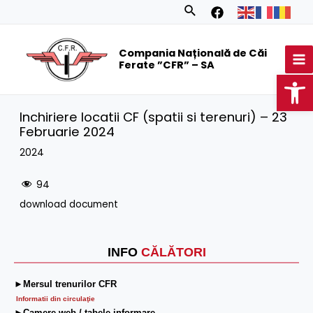
Skip
Search
to
MA
content
Compania Națională de Căi
M
Ferate ”CFR” – SA
Op
Inchiriere locatii CF (spatii si terenuri) – 23
Februarie 2024
2024
94
download document
INFO
CĂLĂTORI
►Mersul trenurilor CFR
Informatii din circulaţie