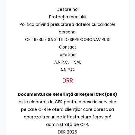
Despre noi
Protecţia mediului
Politica privind prelucrarea datelor cu caracter
personal
CE TREBUIE SA STITI DESPRE CORONAVIRUS!
Contact
ePetiție
A.N.P.C. – SAL
A.N.P.C.
DRR
Documentul de Referinţă al Reţelei CFR (DRR)
este elaborat de CFR pentru a descrie serviciile
pe care CFR le oferă clienţilor care doresc să
opereze trenuri pe infrastructura feroviară
administrată de CFR.
DRR 2026