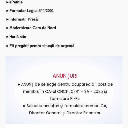
►ePetiție
►Formular Legea 544/2001
►Informații Presă
►Modernizare Gara de Nord
►Hartă site
►Fii pregătit pentru situații de urgență
ANUNŢURI
►ANUNȚ de selecție pentru ocuparea a 1 post de
membru în CA-ul CNCF „CFR” – SA - 2025 și
formulare F1-F5
►Selecție anunțuri și formulare membri CA,
Director General și Director Financiar