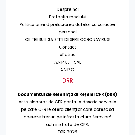
Despre noi
Protecţia mediului
Politica privind prelucrarea datelor cu caracter
personal
CE TREBUIE SA STITI DESPRE CORONAVIRUS!
Contact
ePetiție
A.N.P.C. – SAL
A.N.P.C.
DRR
Documentul de Referinţă al Reţelei CFR (DRR)
este elaborat de CFR pentru a descrie serviciile
pe care CFR le oferă clienţilor care doresc să
opereze trenuri pe infrastructura feroviară
administrată de CFR.
DRR 2026