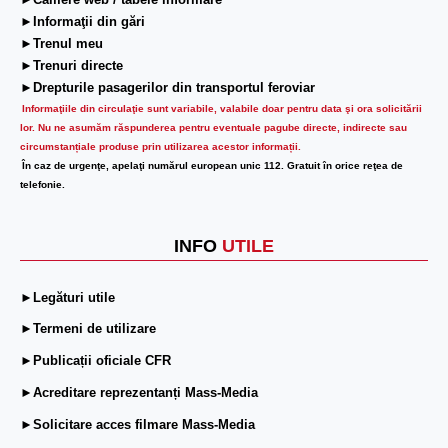
►Camere web / tabele informare
►Informaţii din gări
►Trenul meu
►Trenuri directe
►Drepturile pasagerilor din transportul feroviar
Informaţiile din circulaţie sunt variabile, valabile doar pentru data şi ora solicitării
lor.
Nu ne asumăm răspunderea pentru eventuale pagube directe, indirecte sau
circumstanțiale produse prin utilizarea acestor informații.
În caz de urgenţe, apelaţi numărul european unic 112. Gratuit în orice reţea de
telefonie.
INFO
UTILE
►Legături utile
►Termeni de utilizare
►Publicații oficiale CFR
►Acreditare reprezentanți Mass-Media
►Solicitare acces filmare Mass-Media