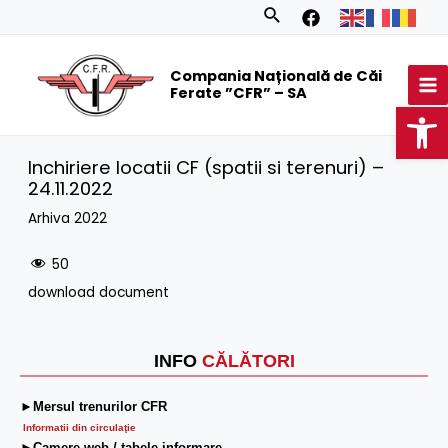
Skip
Search
to
MA
content
Compania Națională de Căi
M
Ferate ”CFR” – SA
Op
Inchiriere locatii CF (spatii si terenuri) –
24.11.2022
Arhiva 2022
50
download document
INFO
CĂLĂTORI
►Mersul trenurilor CFR
Informatii din circulaţie