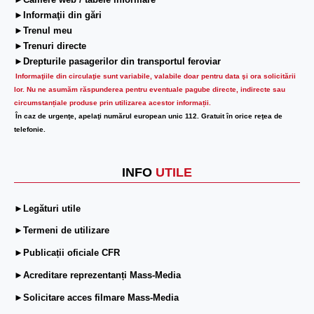
►Camere web / tabele informare
►Informaţii din gări
►Trenul meu
►Trenuri directe
►Drepturile pasagerilor din transportul feroviar
Informaţiile din circulaţie sunt variabile, valabile doar pentru data şi ora solicitării
lor.
Nu ne asumăm răspunderea pentru eventuale pagube directe, indirecte sau
circumstanțiale produse prin utilizarea acestor informații.
În caz de urgenţe, apelaţi numărul european unic 112. Gratuit în orice reţea de
telefonie.
INFO
UTILE
►Legături utile
►Termeni de utilizare
►Publicații oficiale CFR
►Acreditare reprezentanți Mass-Media
►Solicitare acces filmare Mass-Media