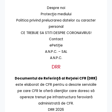
Despre noi
Protecţia mediului
Politica privind prelucrarea datelor cu caracter
personal
CE TREBUIE SA STITI DESPRE CORONAVIRUS!
Contact
ePetiție
A.N.P.C. – SAL
A.N.P.C.
DRR
Documentul de Referinţă al Reţelei CFR (DRR)
este elaborat de CFR pentru a descrie serviciile
pe care CFR le oferă clienţilor care doresc să
opereze trenuri pe infrastructura feroviară
administrată de CFR.
DRR 2026