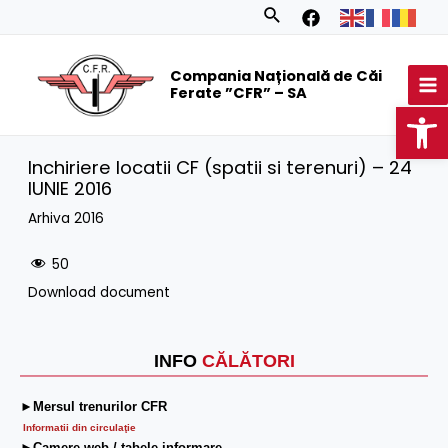
Skip
Search
to
MA
content
Compania Națională de Căi
M
Ferate ”CFR” – SA
Op
Inchiriere locatii CF (spatii si terenuri) – 24
IUNIE 2016
Arhiva 2016
50
Download document
INFO
CĂLĂTORI
►Mersul trenurilor CFR
Informatii din circulaţie