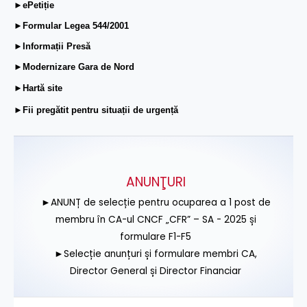
►ePetiție
►Formular Legea 544/2001
►Informații Presă
►Modernizare Gara de Nord
►Hartă site
►Fii pregătit pentru situații de urgență
ANUNŢURI
►ANUNȚ de selecție pentru ocuparea a 1 post de
membru în CA-ul CNCF „CFR” – SA - 2025 și
formulare F1-F5
►Selecție anunțuri și formulare membri CA,
Director General și Director Financiar