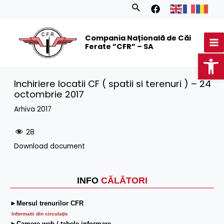
Skip
Search
to
MA
content
Compania Națională de Căi
M
Ferate ”CFR” – SA
Op
Inchiriere locatii CF ( spatii si terenuri ) – 24
octombrie 2017
Arhiva 2017
28
Download document
INFO
CĂLĂTORI
►Mersul trenurilor CFR
Informatii din circulaţie