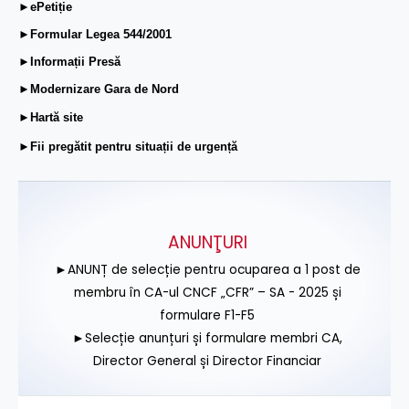
►ePetiție
►Formular Legea 544/2001
►Informații Presă
►Modernizare Gara de Nord
►Hartă site
►Fii pregătit pentru situații de urgență
ANUNŢURI
►ANUNȚ de selecție pentru ocuparea a 1 post de
membru în CA-ul CNCF „CFR” – SA - 2025 și
formulare F1-F5
►Selecție anunțuri și formulare membri CA,
Director General și Director Financiar