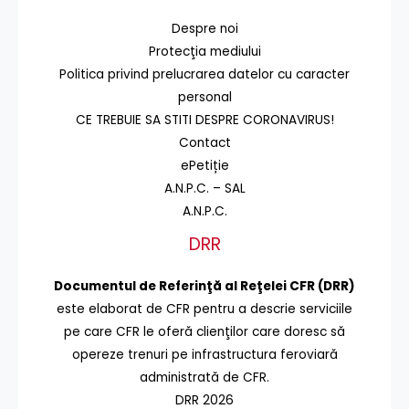
Despre noi
Protecţia mediului
Politica privind prelucrarea datelor cu caracter
personal
CE TREBUIE SA STITI DESPRE CORONAVIRUS!
Contact
ePetiție
A.N.P.C. – SAL
A.N.P.C.
DRR
Documentul de Referinţă al Reţelei CFR (DRR)
este elaborat de CFR pentru a descrie serviciile
pe care CFR le oferă clienţilor care doresc să
opereze trenuri pe infrastructura feroviară
administrată de CFR.
DRR 2026