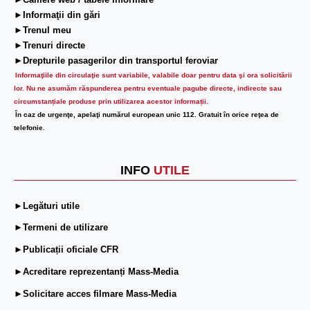
►Camere web / tabele informare
►Informaţii din gări
►Trenul meu
►Trenuri directe
►Drepturile pasagerilor din transportul feroviar
Informaţiile din circulaţie sunt variabile, valabile doar pentru data şi ora solicitării
lor.
Nu ne asumăm răspunderea pentru eventuale pagube directe, indirecte sau
circumstanțiale produse prin utilizarea acestor informații.
În caz de urgenţe, apelaţi numărul european unic 112. Gratuit în orice reţea de
telefonie.
INFO
UTILE
►Legături utile
►Termeni de utilizare
►Publicații oficiale CFR
►Acreditare reprezentanți Mass-Media
►Solicitare acces filmare Mass-Media