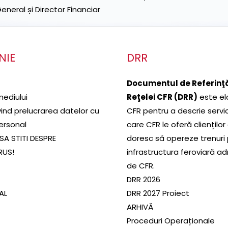
neral și Director Financiar
NIE
DRR
Documentul de Referinţă
mediului
Reţelei CFR (DRR)
este el
ivind prelucrarea datelor cu
CFR pentru a descrie servic
ersonal
care CFR le oferă clienţilor
SA STITI DESPRE
doresc să opereze trenuri
RUS!
infrastructura feroviară a
de CFR.
DRR 2026
SAL
DRR 2027 Proiect
ARHIVĂ
Proceduri Operaționale