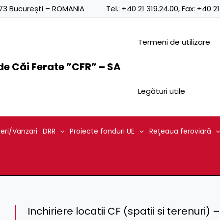
0873 București – ROMANIA
Tel.:
+40 21 319.24.00
, Fax:
+40 21
Termeni de utilizare
e Căi Ferate ”CFR” – SA
Legături utile
ieri/Vanzari
DRR
Proiecte fonduri UE
Reţeaua feroviară
Inchiriere locatii CF (spatii si terenuri)