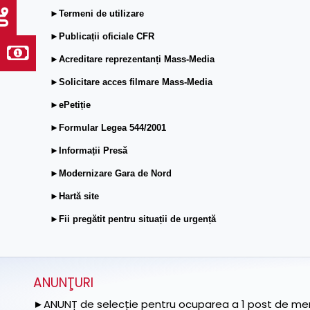
►Termeni de utilizare
►Publicații oficiale CFR
►Acreditare reprezentanți Mass-Media
►Solicitare acces filmare Mass-Media
►ePetiție
►Formular Legea 544/2001
►Informații Presă
►Modernizare Gara de Nord
►Hartă site
►Fii pregătit pentru situații de urgență
ANUNŢURI
►ANUNȚ de selecție pentru ocuparea a 1 post de memb