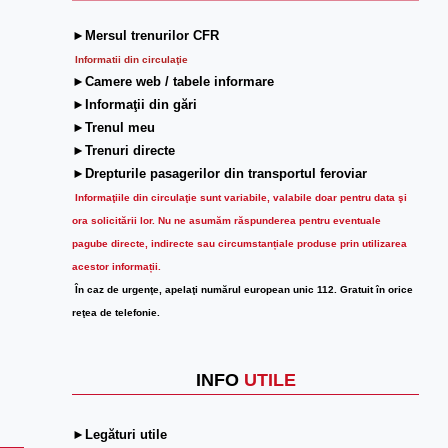
►Mersul trenurilor CFR
Informatii din circulaţie
►Camere web / tabele informare
►Informaţii din gări
►Trenul meu
►Trenuri directe
►Drepturile pasagerilor din transportul feroviar
Informaţiile din circulaţie sunt variabile, valabile doar pentru data şi
ora solicitării lor.
Nu ne asumăm răspunderea pentru eventuale
pagube directe, indirecte sau circumstanțiale produse prin utilizarea
acestor informații.
În caz de urgenţe, apelaţi numărul european unic 112. Gratuit în orice
reţea de telefonie.
INFO
UTILE
►Legături utile