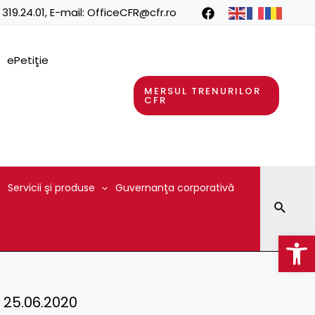
 319.24.01
, E-mail:
OfficeCFR@cfr.ro
ePetiţie
MERSUL TRENURILOR
CFR
Servicii şi produse
Guvernanţa corporativă
Searc
Op
 – 25.06.2020