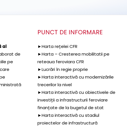
PUNCT DE INFORMARE
 al
►Harta rețelei CFR
aborat de
►Harta – Cresterea mobilitatii pe
iile pe
reteaua feroviara CFR
 care
►Lucrări în regie proprie
 pe
►Harta interactivă cu modernizările
dministrată
trecerilor la nivel
►Harta interactivă cu obiectivele de
investiții a infrastructurii feroviare
finanțate de la bugetul de stat
►Harta interactivă cu stadiul
proiectelor de infrastructură