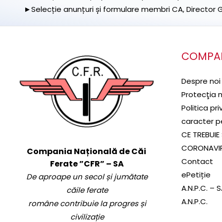
►Selecție anunțuri și formulare membri CA, Director Ge
COMPA
Despre noi
Protecţia 
Politica pr
caracter p
CE TREBUIE 
CORONAVI
Compania Națională de Căi
Contact
Ferate ”CFR” – SA
ePetiție
De aproape un secol și jumătate
A.N.P.C. – 
căile ferate
A.N.P.C.
române contribuie la progres și
civilizație