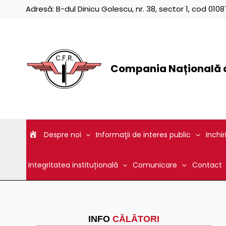
Skip
Adresă:
B-dul Dinicu Golescu, nr. 38, sector 1, cod 01
to
content
Compania Națională d
Despre noi
Informaţii de interes public
Inchir
Integritatea instituțională
Comunicare
Contact
INFO
CĂLĂTORI