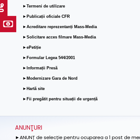
►Termeni de utilizare
►Publicații oficiale CFR
►Acreditare reprezentanți Mass-Media
►Solicitare acces filmare Mass-Media
►ePetiție
►Formular Legea 544/2001
►Informații Presă
►Modernizare Gara de Nord
►Hartă site
►Fii pregătit pentru situații de urgență
ANUNŢURI
►ANUNȚ de selecție pentru ocuparea a 1 post de memb