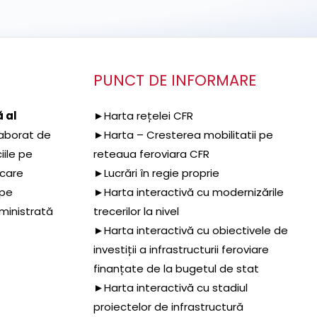
PUNCT DE INFORMARE
 al
►Harta rețelei CFR
aborat de
►Harta – Cresterea mobilitatii pe
iile pe
reteaua feroviara CFR
 care
►Lucrări în regie proprie
 pe
►Harta interactivă cu modernizările
dministrată
trecerilor la nivel
►Harta interactivă cu obiectivele de
investiții a infrastructurii feroviare
finanțate de la bugetul de stat
►Harta interactivă cu stadiul
proiectelor de infrastructură