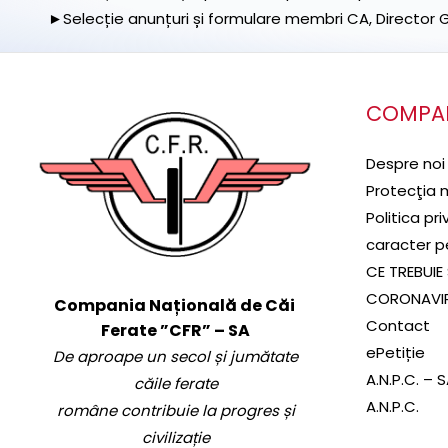
►Selecție anunțuri și formulare membri CA, Director Ge
COMPA
Despre noi
Protecţia 
Politica pr
caracter p
CE TREBUIE 
CORONAVI
Compania Națională de Căi
Contact
Ferate ”CFR” – SA
ePetiție
De aproape un secol și jumătate
A.N.P.C. – 
căile ferate
A.N.P.C.
române contribuie la progres și
civilizație