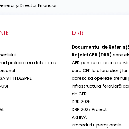
neral și Director Financiar
NIE
DRR
Documentul de Referinţă
mediului
Reţelei CFR (DRR)
este el
ivind prelucrarea datelor cu
CFR pentru a descrie servic
ersonal
care CFR le oferă clienţilor
SA STITI DESPRE
doresc să opereze trenuri
RUS!
infrastructura feroviară a
de CFR.
DRR 2026
SAL
DRR 2027 Proiect
ARHIVĂ
Proceduri Operaționale