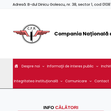
Skip
Adresă:
B-dul Dinicu Golescu, nr. 38, sector 1, cod 01
to
content
Compania Națională d
Despre noi
Informaţii de interes public
Inchir
Integritatea instituțională
Comunicare
Contact
INFO
CĂLĂTORI