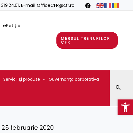
 319.24.01
, E-mail:
OfficeCFR@cfr.ro
ePetiţie
MERSUL TRENURILOR
CFR
Servicii şi produse
Guvernanţa corporativă
Searc
Op
 – 25 februarie 2020