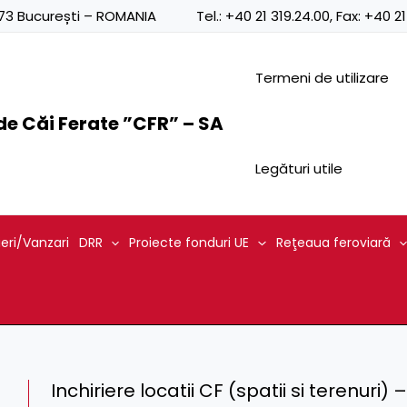
0873 București – ROMANIA
Tel.:
+40 21 319.24.00
, Fax:
+40 21
Termeni de utilizare
e Căi Ferate ”CFR” – SA
Legături utile
ieri/Vanzari
DRR
Proiecte fonduri UE
Reţeaua feroviară
Inchiriere locatii CF (spatii si terenuri)