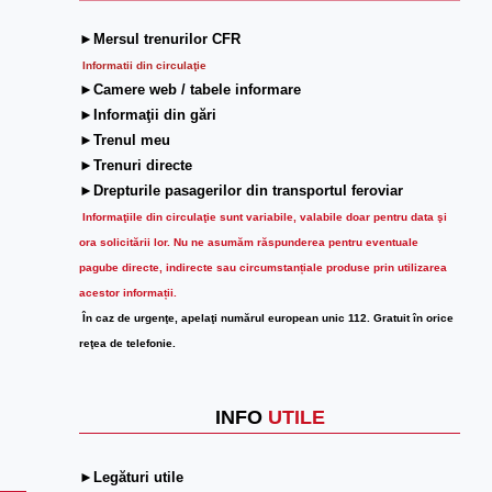
►Mersul trenurilor CFR
Informatii din circulaţie
►Camere web / tabele informare
►Informaţii din gări
►Trenul meu
►Trenuri directe
►Drepturile pasagerilor din transportul feroviar
Informaţiile din circulaţie sunt variabile, valabile doar pentru data şi
ora solicitării lor.
Nu ne asumăm răspunderea pentru eventuale
pagube directe, indirecte sau circumstanțiale produse prin utilizarea
acestor informații.
În caz de urgenţe, apelaţi numărul european unic 112. Gratuit în orice
reţea de telefonie.
INFO
UTILE
►Legături utile