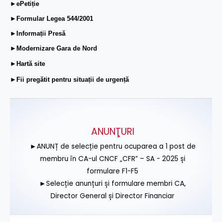
►ePetiție
►Formular Legea 544/2001
►Informații Presă
►Modernizare Gara de Nord
►Hartă site
►Fii pregătit pentru situații de urgență
ANUNŢURI
►ANUNȚ de selecție pentru ocuparea a 1 post de
membru în CA-ul CNCF „CFR” – SA - 2025 și
formulare F1-F5
►Selecție anunțuri și formulare membri CA,
Director General și Director Financiar