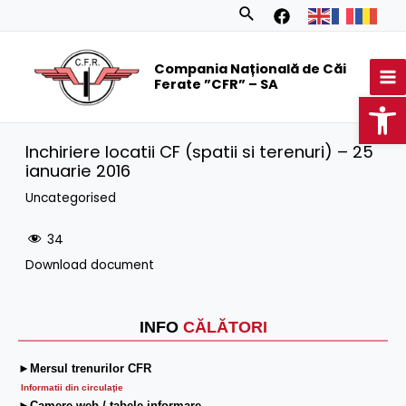
Skip
Search
to
MA
content
Compania Națională de Căi
M
Ferate ”CFR” – SA
Op
Inchiriere locatii CF (spatii si terenuri) – 25
ianuarie 2016
Uncategorised
34
Download document
INFO
CĂLĂTORI
►Mersul trenurilor CFR
Informatii din circulaţie