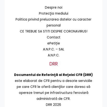
Despre noi
Protecţia mediului
Politica privind prelucrarea datelor cu caracter
personal
CE TREBUIE SA STITI DESPRE CORONAVIRUS!
Contact
ePetiție
A.N.P.C. – SAL
A.N.P.C.
DRR
Documentul de Referinţă al Reţelei CFR (DRR)
este elaborat de CFR pentru a descrie serviciile
pe care CFR le oferă clienţilor care doresc să
opereze trenuri pe infrastructura feroviară
administrată de CFR.
DRR 2026