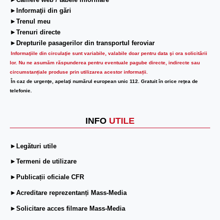
►Camere web / tabele informare
►Informaţii din gări
►Trenul meu
►Trenuri directe
►Drepturile pasagerilor din transportul feroviar
Informaţiile din circulaţie sunt variabile, valabile doar pentru data şi ora solicitării
lor.
Nu ne asumăm răspunderea pentru eventuale pagube directe, indirecte sau
circumstanțiale produse prin utilizarea acestor informații.
În caz de urgenţe, apelaţi numărul european unic 112. Gratuit în orice reţea de
telefonie.
INFO
UTILE
►Legături utile
►Termeni de utilizare
►Publicații oficiale CFR
►Acreditare reprezentanți Mass-Media
►Solicitare acces filmare Mass-Media