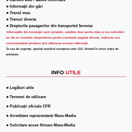
►Camere web / tabele informare
►Informaţii din gări
►Trenul meu
►Trenuri directe
►Drepturile pasagerilor din transportul feroviar
Informaţiile din circulaţie sunt variabile, valabile doar pentru data şi ora solicitării
lor.
Nu ne asumăm răspunderea pentru eventuale pagube directe, indirecte sau
circumstanțiale produse prin utilizarea acestor informații.
În caz de urgenţe, apelaţi numărul european unic 112. Gratuit în orice reţea de
telefonie.
INFO
UTILE
►Legături utile
►Termeni de utilizare
►Publicații oficiale CFR
►Acreditare reprezentanți Mass-Media
►Solicitare acces filmare Mass-Media