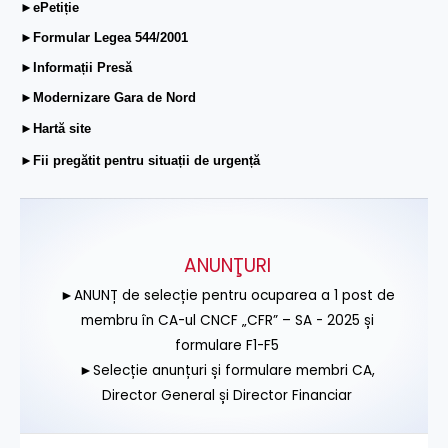
►ePetiție
►Formular Legea 544/2001
►Informații Presă
►Modernizare Gara de Nord
►Hartă site
►Fii pregătit pentru situații de urgență
ANUNŢURI
►ANUNȚ de selecție pentru ocuparea a 1 post de
membru în CA-ul CNCF „CFR” – SA - 2025 și
formulare F1-F5
►Selecție anunțuri și formulare membri CA,
Director General și Director Financiar