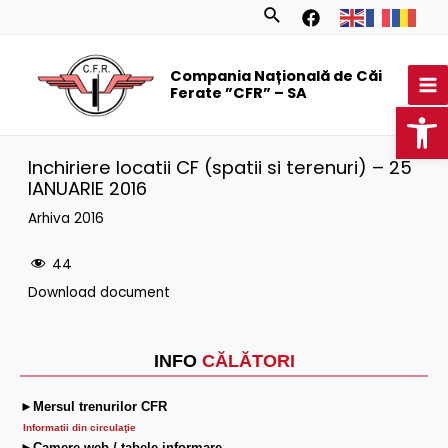
Skip
Search
to
MA
content
Compania Națională de Căi
M
Ferate ”CFR” – SA
Op
Inchiriere locatii CF (spatii si terenuri) – 25
IANUARIE 2016
Arhiva 2016
44
Download document
INFO
CĂLĂTORI
►Mersul trenurilor CFR
Informatii din circulaţie