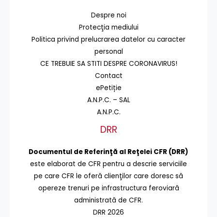
Despre noi
Protecţia mediului
Politica privind prelucrarea datelor cu caracter
personal
CE TREBUIE SA STITI DESPRE CORONAVIRUS!
Contact
ePetiție
A.N.P.C. – SAL
A.N.P.C.
DRR
Documentul de Referinţă al Reţelei CFR (DRR)
este elaborat de CFR pentru a descrie serviciile
pe care CFR le oferă clienţilor care doresc să
opereze trenuri pe infrastructura feroviară
administrată de CFR.
DRR 2026