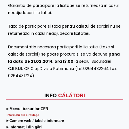
Garantia de participare la licitatie se returneaza in cazul
neadjudecarii licitatiei.
Taxa de participare si taxa pentru caietul de sarcini nu se
returneaza in cazul neadjudecarii licitatiei.
Documentatia necesara participarii la licitatie (taxe si
caiet de sarcini) se poate procura si se va depune
pana
la data de 21.02.2014
,
ora 13,00
la sediul Sucursalei
C.R.E.I.R. CF Cluj, Divizia Patrimoniu (tel.0264432264 fax.
0264431724)
INFO
CĂLĂTORI
►Mersul trenurilor CFR
Informatii din circulaţie
►Camere web / tabele informare
►Informaţii din gări