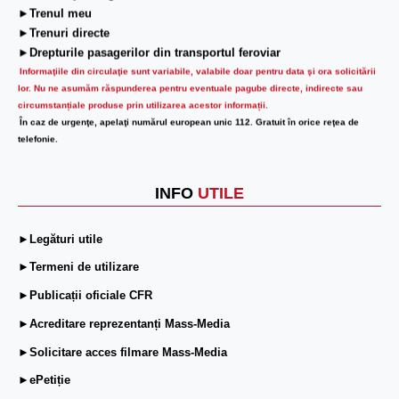
►Trenul meu
►Trenuri directe
►Drepturile pasagerilor din transportul feroviar
Informaţiile din circulaţie sunt variabile, valabile doar pentru data şi ora solicitării
lor.
Nu ne asumăm răspunderea pentru eventuale pagube directe, indirecte sau
circumstanțiale produse prin utilizarea acestor informații.
În caz de urgenţe, apelaţi numărul european unic 112. Gratuit în orice reţea de
telefonie.
INFO
UTILE
►Legături utile
►Termeni de utilizare
►Publicații oficiale CFR
►Acreditare reprezentanți Mass-Media
►Solicitare acces filmare Mass-Media
►ePetiție