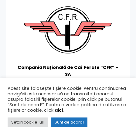
Compania Națională de Căi Ferate ”CFR” –
SA
De aproape un secol și jumătate căile ferate
Acest site folosește fișiere cookie. Pentru continuarea
române contribuie la progres și civilizație
navigării este necesar să ne transmiteți acordul
asupra folosirii fișierelor cookie, prin click pe butonul
Calea pentru un transport
ecologic și sigur
“Sunt de acord!”. Pentru a vedea politica de utilizare a
fișierelor cookie, click
aici
.
COMPANIE
Setări cookie-uri
Sunt de acord!