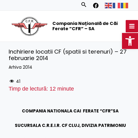
Skip
Search
to
MA
content
Compania Națională de Căi
M
Ferate ”CFR” – SA
Op
Inchiriere locatii CF (spatii si terenuri) – 27
februarie 2014
Arhiva 2014
41
Timp de lectură:
12
minute
COMPANIA NATIONALA CAI FERATE “CFR”SA
SUCURSALA C.R.E.I.R. CF CLUJ, DIVIZIA PATRIMONIU