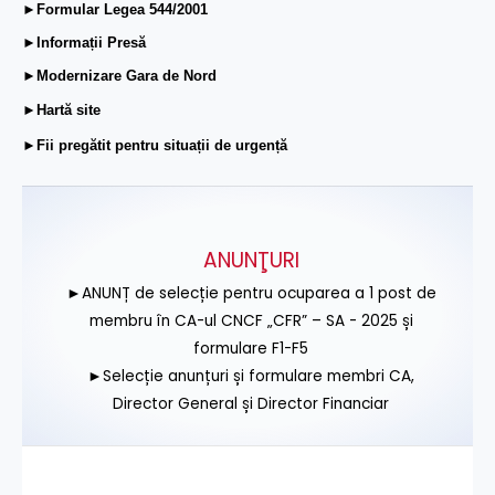
►Formular Legea 544/2001
►Informații Presă
►Modernizare Gara de Nord
►Hartă site
►Fii pregătit pentru situații de urgență
ANUNŢURI
►ANUNȚ de selecție pentru ocuparea a 1 post de
membru în CA-ul CNCF „CFR” – SA - 2025 și
formulare F1-F5
►Selecție anunțuri și formulare membri CA,
Director General și Director Financiar