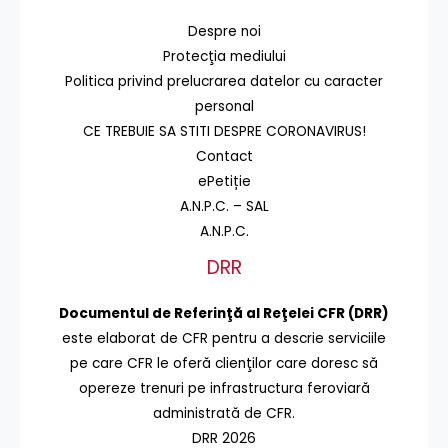
Despre noi
Protecţia mediului
Politica privind prelucrarea datelor cu caracter
personal
CE TREBUIE SA STITI DESPRE CORONAVIRUS!
Contact
ePetiție
A.N.P.C. – SAL
A.N.P.C.
DRR
Documentul de Referinţă al Reţelei CFR (DRR)
este elaborat de CFR pentru a descrie serviciile
pe care CFR le oferă clienţilor care doresc să
opereze trenuri pe infrastructura feroviară
administrată de CFR.
DRR 2026