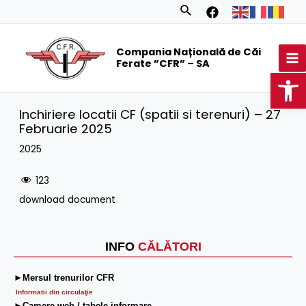
Skip
Search
to
MA
content
Compania Națională de Căi
M
Ferate ”CFR” – SA
Op
Inchiriere locatii CF (spatii si terenuri) – 27
Februarie 2025
2025
123
download document
INFO
CĂLĂTORI
►Mersul trenurilor CFR
Informatii din circulaţie