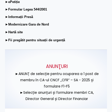
►ePetiție
►Formular Legea 544/2001
►Informații Presă
►Modernizare Gara de Nord
►Hartă site
►Fii pregătit pentru situații de urgență
ANUNŢURI
►ANUNȚ de selecție pentru ocuparea a 1 post de
membru în CA-ul CNCF „CFR” – SA - 2025 și
formulare F1-F5
►Selecție anunțuri și formulare membri CA,
Director General și Director Financiar