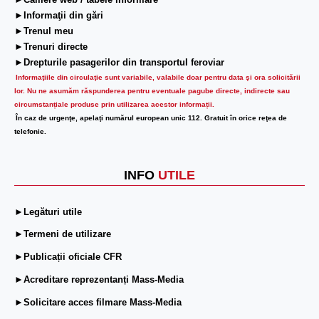
►Camere web / tabele informare
►Informaţii din gări
►Trenul meu
►Trenuri directe
►Drepturile pasagerilor din transportul feroviar
Informaţiile din circulaţie sunt variabile, valabile doar pentru data şi ora solicitării
lor.
Nu ne asumăm răspunderea pentru eventuale pagube directe, indirecte sau
circumstanțiale produse prin utilizarea acestor informații.
În caz de urgenţe, apelaţi numărul european unic 112. Gratuit în orice reţea de
telefonie.
INFO
UTILE
►Legături utile
►Termeni de utilizare
►Publicații oficiale CFR
►Acreditare reprezentanți Mass-Media
►Solicitare acces filmare Mass-Media