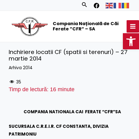
Skip
Search
to
MA
content
Compania Națională de Căi
M
Ferate ”CFR” – SA
Op
Inchiriere locatii CF (spatii si terenuri) – 27
martie 2014
Arhiva 2014
35
Timp de lectură:
16
minute
COMPANIA NATIONALA CAI FERATE “CFR”SA
SUCURSALA C.R.E.I.R. CF CONSTANTA, DIVIZIA
PATRIMONIU