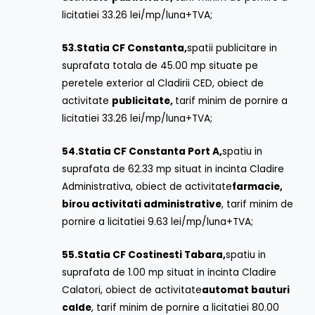
licitatiei 33.26 lei/mp/luna+TVA;
53.
Statia CF Constanta,
spatii publicitare in
suprafata totala de 45.00 mp situate pe
peretele exterior al Cladirii CED, obiect de
activitate
publicitate,
tarif minim de pornire a
licitatiei 33.26 lei/mp/luna+TVA;
54.
Statia CF Constanta Port A,
spatiu in
suprafata de 62.33 mp situat in incinta Cladire
Administrativa, obiect de activitate
farmacie,
birou activitati administrative
, tarif minim de
pornire a licitatiei 9.63 lei/mp/luna+TVA;
55.
Statia CF Costinesti Tabara,
spatiu in
suprafata de 1.00 mp situat in incinta Cladire
Calatori, obiect de activitate
automat bauturi
calde
, tarif minim de pornire a licitatiei 80.00