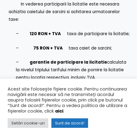
In vederea participarii la licitatie este necesara
achizitia caietului de sarcini si achitarea urmatoarelor
taxe:
–
120 RON + TVA
taxa de participare la licitatie;
–
75 RON + TVA
taxa caiet de sarcini;
–
garantie de participare la licitatie
calculata
la nivelul triplului tarifului minim de pornire la licitatie
pentru locatia respectiva, inclusiv TVA.
Acest site folosește fișiere cookie. Pentru continuarea
–
Perioada sezonului
incepe de la data 01.05 a
navigării este necesar să ne transmiteți acordul
fiecarui an de derulare a contractului si pana la data
asupra folosirii fișierelor cookie, prin click pe butonul
“Sunt de acord!”. Pentru a vedea politica de utilizare a
de 30.09 a fiecarui an de derulare a contractului.
fișierelor cookie, click
aici
.
Garantia de participare la licitatie se returneaza in cazul
Setări cookie-uri
Sunt de acord!
neadjudecarii licitatiei.