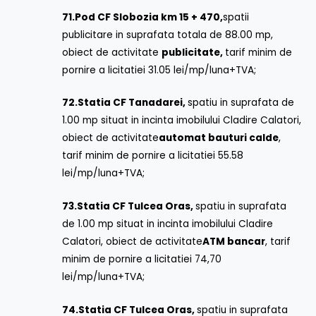
71.
Pod CF Slobozia km 15 + 470,
spatii
publicitare in suprafata totala de 88.00 mp,
obiect de activitate
publicitate,
tarif minim de
pornire a licitatiei 31.05 lei/mp/luna+TVA;
72.
Statia CF Tanadarei,
spatiu in suprafata de
1.00 mp situat in incinta imobilului Cladire Calatori,
obiect de activitate
automat bauturi calde
,
tarif minim de pornire a licitatiei 55.58
lei/mp/luna+TVA;
73.
Statia CF Tulcea Oras,
spatiu in suprafata
de 1.00 mp situat in incinta imobilului Cladire
Calatori, obiect de activitate
ATM bancar
, tarif
minim de pornire a licitatiei 74,70
lei/mp/luna+TVA;
74.
Statia CF Tulcea Oras,
spatiu in suprafata