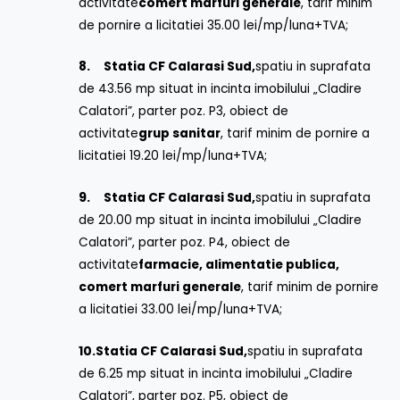
activitate
comert marfuri generale
, tarif minim
de pornire a licitatiei 35.00 lei/mp/luna+TVA;
8.
Statia CF Calarasi Sud,
spatiu in suprafata
de 43.56 mp situat in incinta imobilului „Cladire
Calatori”, parter poz. P3, obiect de
activitate
grup sanitar
, tarif minim de pornire a
licitatiei 19.20 lei/mp/luna+TVA;
9.
Statia CF Calarasi Sud,
spatiu in suprafata
de 20.00 mp situat in incinta imobilului „Cladire
Calatori”, parter poz. P4, obiect de
activitate
farmacie, alimentatie publica,
comert marfuri generale
, tarif minim de pornire
a licitatiei 33.00 lei/mp/luna+TVA;
10.
Statia CF Calarasi Sud,
spatiu in suprafata
de 6.25 mp situat in incinta imobilului „Cladire
Calatori”, parter poz. P5, obiect de