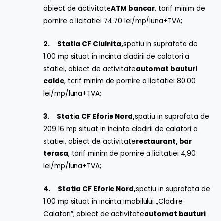
obiect de activitate
ATM bancar
, tarif minim de
pornire a licitatiei 74.70 lei/mp/luna+TVA;
2.
Statia CF Ciulnita,
spatiu in suprafata de
1.00 mp situat in incinta cladirii de calatori a
statiei, obiect de activitate
automat bauturi
calde
, tarif minim de pornire a licitatiei 80.00
lei/mp/luna+TVA;
3.
Statia CF Eforie Nord,
spatiu in suprafata de
209.16 mp situat in incinta cladirii de calatori a
statiei, obiect de activitate
restaurant, bar
terasa
, tarif minim de pornire a licitatiei 4,90
lei/mp/luna+TVA;
4.
Statia CF Eforie Nord,
spatiu in suprafata de
1.00 mp situat in incinta imobilului „Cladire
Calatori”, obiect de activitate
automat bauturi