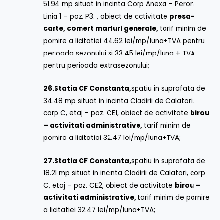
51.94 mp situat in incinta Corp Anexa – Peron
Linia 1 – poz. P3. , obiect de activitate
presa-
carte, comert marfuri generale,
tarif minim de
pornire a licitatiei 44.62 lei/mp/luna+TVA pentru
perioada sezonului si 33.45 lei/mp/luna + TVA
pentru perioada extrasezonului;
26.
Statia CF Constanta,
spatiu in suprafata de
34.48 mp situat in incinta Cladirii de Calatori,
corp C, etaj – poz. CE1, obiect de activitate
birou
– activitati administrative,
tarif minim de
pornire a licitatiei 32.47 lei/mp/luna+TVA;
27.
Statia CF Constanta,
spatiu in suprafata de
18.21 mp situat in incinta Cladirii de Calatori, corp
C, etaj – poz. CE2, obiect de activitate
birou –
activitati administrative,
tarif minim de pornire
a licitatiei 32.47 lei/mp/luna+TVA;