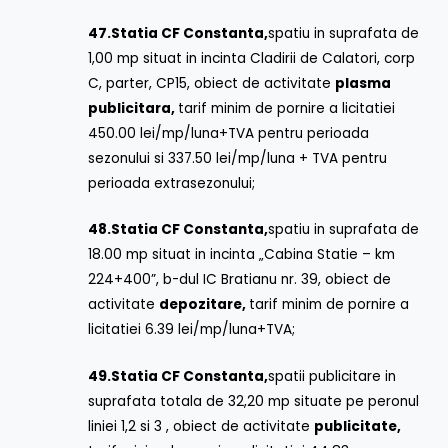
47.
Statia CF Constanta,
spatiu in suprafata de
1,00 mp situat in incinta Cladirii de Calatori, corp
C, parter, CP15, obiect de activitate
plasma
publicitara,
tarif minim de pornire a licitatiei
450.00 lei/mp/luna+TVA pentru perioada
sezonului si 337.50 lei/mp/luna + TVA pentru
perioada extrasezonului;
48.
Statia CF Constanta,
spatiu in suprafata de
18.00 mp situat in incinta „Cabina Statie – km
224+400”, b-dul IC Bratianu nr. 39, obiect de
activitate
depozitare,
tarif minim de pornire a
licitatiei 6.39 lei/mp/luna+TVA;
49.
Statia CF Constanta,
spatii publicitare in
suprafata totala de 32,20 mp situate pe peronul
liniei 1,2 si 3 , obiect de activitate
publicitate,