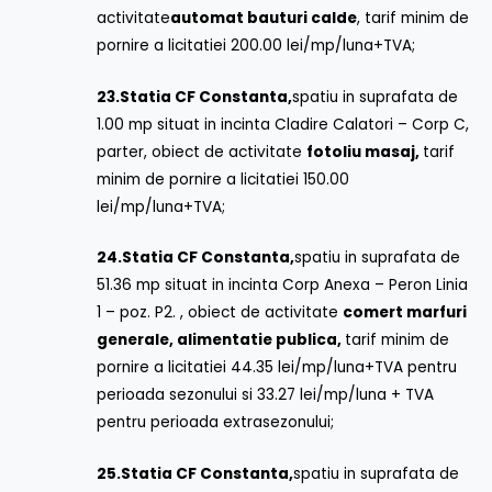
activitate
automat bauturi calde
, tarif minim de
pornire a licitatiei 200.00 lei/mp/luna+TVA;
23.
Statia CF Constanta,
spatiu in suprafata de
1.00 mp situat in incinta Cladire Calatori – Corp C,
parter, obiect de activitate
fotoliu masaj,
tarif
minim de pornire a licitatiei 150.00
lei/mp/luna+TVA;
24.
Statia CF Constanta,
spatiu in suprafata de
51.36 mp situat in incinta Corp Anexa – Peron Linia
1 – poz. P2. , obiect de activitate
comert marfuri
generale, alimentatie publica,
tarif minim de
pornire a licitatiei 44.35 lei/mp/luna+TVA pentru
perioada sezonului si 33.27 lei/mp/luna + TVA
pentru perioada extrasezonului;
25.
Statia CF Constanta,
spatiu in suprafata de