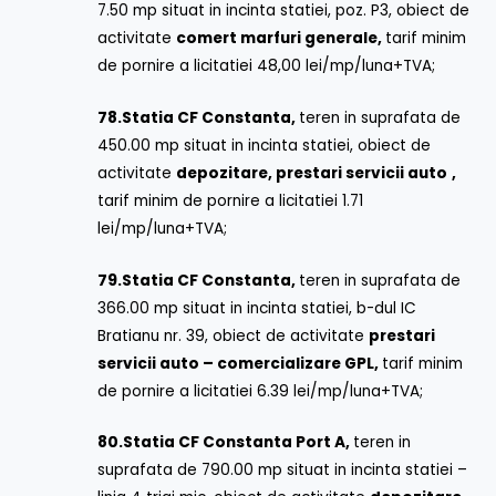
7.50 mp situat in incinta statiei, poz. P3, obiect de
activitate
comert marfuri generale,
tarif minim
de pornire a licitatiei 48,00 lei/mp/luna+TVA;
78.
Statia CF Constanta,
teren in suprafata de
450.00 mp situat in incinta statiei, obiect de
activitate
depozitare, prestari servicii auto
,
tarif minim de pornire a licitatiei 1.71
lei/mp/luna+TVA;
79.
Statia CF Constanta,
teren in suprafata de
366.00 mp situat in incinta statiei, b-dul IC
Bratianu nr. 39, obiect de activitate
prestari
servicii auto – comercializare GPL,
tarif minim
de pornire a licitatiei 6.39 lei/mp/luna+TVA;
80.
Statia CF Constanta Port A,
teren in
suprafata de 790.00 mp situat in incinta statiei –