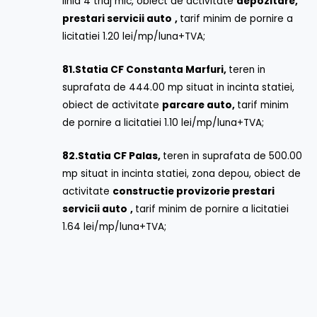
linia 4 triaj mic, obiect de activitate
depozitare,
prestari servicii auto
,
tarif minim de pornire a
licitatiei 1.20 lei/mp/luna+TVA;
81.
Statia CF Constanta Marfuri,
teren in
suprafata de 444.00 mp situat in incinta statiei,
obiect de activitate
parcare auto,
tarif minim
de pornire a licitatiei 1.10 lei/mp/luna+TVA;
82.
Statia CF Palas,
teren in suprafata de 500.00
mp situat in incinta statiei, zona depou, obiect de
activitate
constructie provizorie prestari
servicii auto
,
tarif minim de pornire a licitatiei
1.64 lei/mp/luna+TVA;