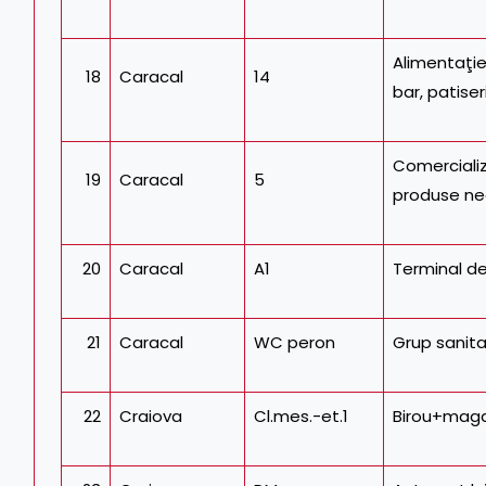
Alimentaţie
18
Caracal
14
bar, patiser
Comerciali
19
Caracal
5
produse ne
20
Caracal
A1
Terminal de
21
Caracal
WC peron
Grup sanita
22
Craiova
Cl.mes.-et.1
Birou+mag