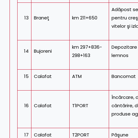
Adăpost se
13
Braneţ
km 211+650
pentru cre
vitelor şi izl
km 297+836-
Depozitare
14
Bujoreni
298+163
lemnos
15
Calafat
ATM
Bancomat
Încărcare, 
16
Calafat
T1PORT
cântărire, 
produse ag
17
Calafat
T2PORT
Păşune