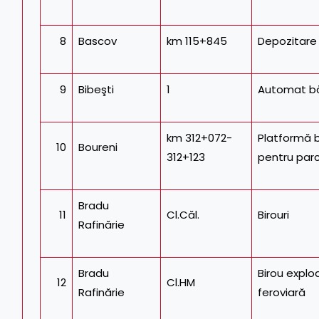
8
Bascov
km 115+845
Depozitare
9
Bibeşti
1
Automat bă
km 312+072-
Platformă 
10
Boureni
312+123
pentru par
Bradu
11
Cl.Căl.
Birouri
Rafinărie
Bradu
Birou explo
12
Cl.HM
Rafinărie
feroviară