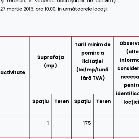
şi terenuri, în vederea desfăşurării de activităţi
n 27 martie 2015, ora 10.00, în următoarele locaţii:
Observa
Tarif minim de
(alte
pornire a
Suprafaţa
informa
licitaţiei
(mp)
conside
(lei/mp/lună
 activitate
necesa
fără TVA)
pentr
identific
Spaţiu
Teren
Spaţiu
Teren
locţie
1
175