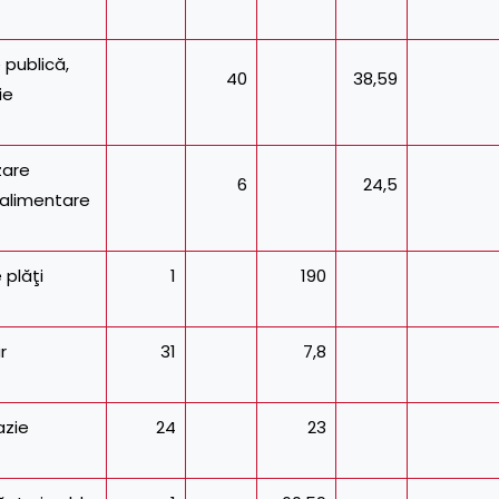
 publică,
40
38,59
ie
zare
6
24,5
alimentare
 plăţi
1
190
r
31
7,8
azie
24
23