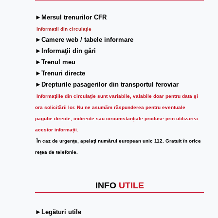
►Mersul trenurilor CFR
Informatii din circulaţie
►Camere web / tabele informare
►Informaţii din gări
►Trenul meu
►Trenuri directe
►Drepturile pasagerilor din transportul feroviar
Informaţiile din circulaţie sunt variabile, valabile doar pentru data şi
ora solicitării lor.
Nu ne asumăm răspunderea pentru eventuale
pagube directe, indirecte sau circumstanțiale produse prin utilizarea
acestor informații.
În caz de urgenţe, apelaţi numărul european unic 112. Gratuit în orice
reţea de telefonie.
INFO
UTILE
►Legături utile