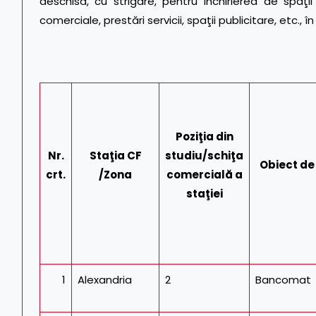
deschisă, cu strigare, pentru închirierea de spaţii 
comerciale, prestări servicii, spaţii publicitare, etc., î
Poziţia din
Nr.
Staţia CF
studiu/schiţa
Obiect de
crt.
/Zona
comercială a
staţiei
1
Alexandria
2
Bancomat