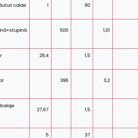
uturi calde
1
90
ină+stupină
500
1,01
r
29,4
1,5
ol
396
0,2
balaje
27,67
1,5
5
37