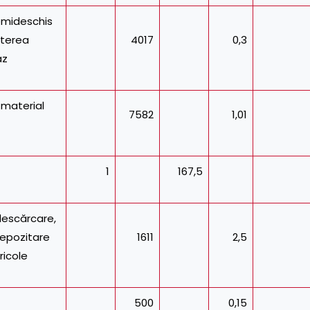
mideschis
şterea
4017
0,3
az
 material
7582
1,01
1
167,5
descărcare,
depozitare
1611
2,5
ricole
500
0,15