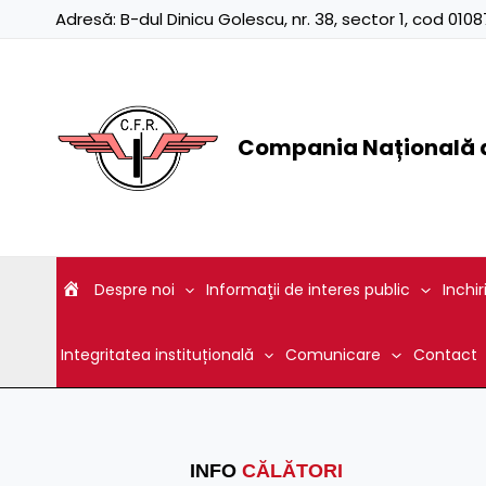
Skip
Adresă:
B-dul Dinicu Golescu, nr. 38, sector 1, cod 01
to
content
Compania Națională d
Despre noi
Informaţii de interes public
Inchir
Integritatea instituțională
Comunicare
Contact
INFO
CĂLĂTORI