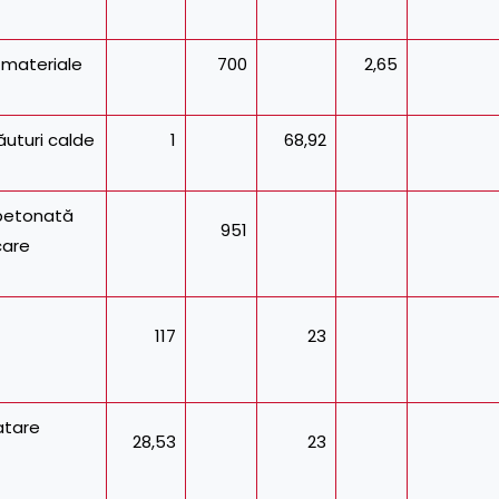
 materiale
700
2,65
uturi calde
1
68,92
betonată
951
care
117
23
atare
28,53
23