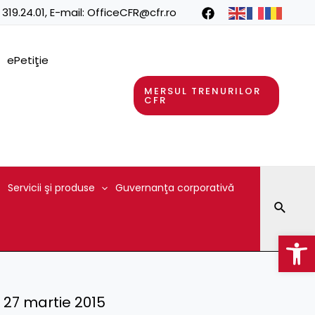
 319.24.01
, E-mail:
OfficeCFR@cfr.ro
ePetiţie
MERSUL TRENURILOR
CFR
Servicii şi produse
Guvernanţa corporativă
Searc
Op
 – 27 martie 2015