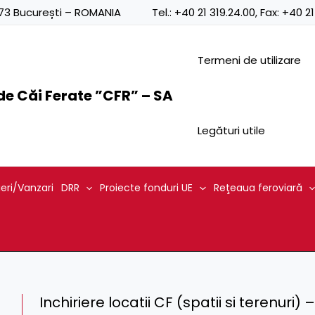
0873 București – ROMANIA
Tel.:
+40 21 319.24.00
, Fax:
+40 21
Termeni de utilizare
e Căi Ferate ”CFR” – SA
Legături utile
ieri/Vanzari
DRR
Proiecte fonduri UE
Reţeaua feroviară
Inchiriere locatii CF (spatii si terenuri)