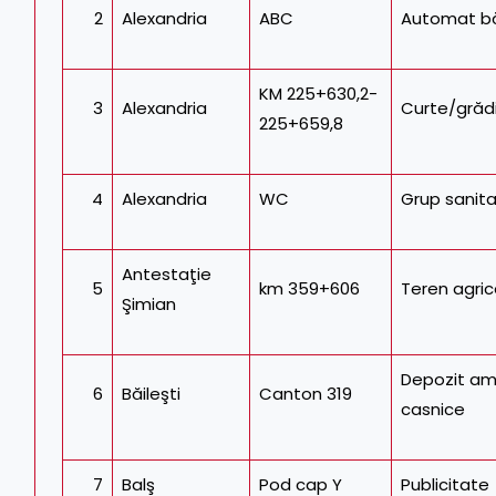
2
Alexandria
ABC
Automat bă
KM 225+630,2-
3
Alexandria
Curte/grăd
225+659,8
4
Alexandria
WC
Grup sanita
Antestaţie
5
km 359+606
Teren agric
Şimian
Depozit am
6
Băileşti
Canton 319
casnice
7
Balş
Pod cap Y
Publicitate