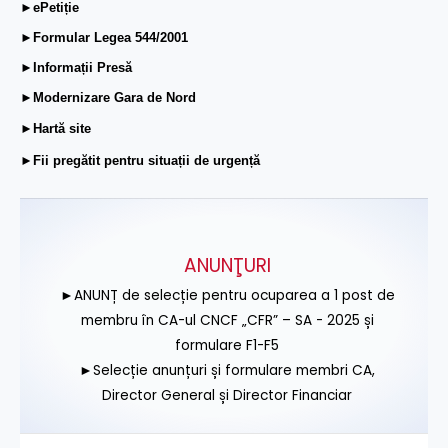
►ePetiție
►Formular Legea 544/2001
►Informații Presă
►Modernizare Gara de Nord
►Hartă site
►Fii pregătit pentru situații de urgență
ANUNŢURI
►ANUNȚ de selecție pentru ocuparea a 1 post de
membru în CA-ul CNCF „CFR” – SA - 2025 și
formulare F1-F5
►Selecție anunțuri și formulare membri CA,
Director General și Director Financiar