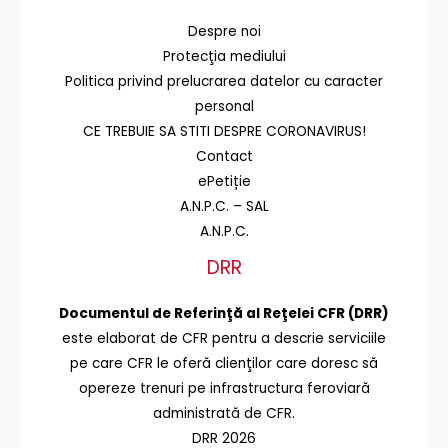
Despre noi
Protecţia mediului
Politica privind prelucrarea datelor cu caracter
personal
CE TREBUIE SA STITI DESPRE CORONAVIRUS!
Contact
ePetiție
A.N.P.C. – SAL
A.N.P.C.
DRR
Documentul de Referinţă al Reţelei CFR (DRR)
este elaborat de CFR pentru a descrie serviciile
pe care CFR le oferă clienţilor care doresc să
opereze trenuri pe infrastructura feroviară
administrată de CFR.
DRR 2026