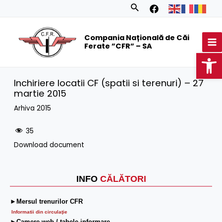
Skip
Search
to
MA
content
Compania Națională de Căi
M
Ferate ”CFR” – SA
Op
Inchiriere locatii CF (spatii si terenuri) – 27
martie 2015
Arhiva 2015
35
Download document
INFO
CĂLĂTORI
►Mersul trenurilor CFR
Informatii din circulaţie