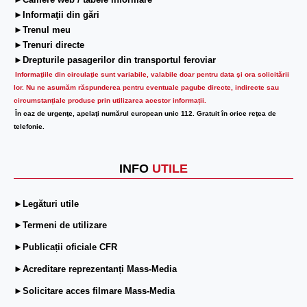
►Camere web / tabele informare
►Informaţii din gări
►Trenul meu
►Trenuri directe
►Drepturile pasagerilor din transportul feroviar
Informaţiile din circulaţie sunt variabile, valabile doar pentru data şi ora solicitării
lor.
Nu ne asumăm răspunderea pentru eventuale pagube directe, indirecte sau
circumstanțiale produse prin utilizarea acestor informații.
În caz de urgenţe, apelaţi numărul european unic 112. Gratuit în orice reţea de
telefonie.
INFO
UTILE
►Legături utile
►Termeni de utilizare
►Publicații oficiale CFR
►Acreditare reprezentanți Mass-Media
►Solicitare acces filmare Mass-Media