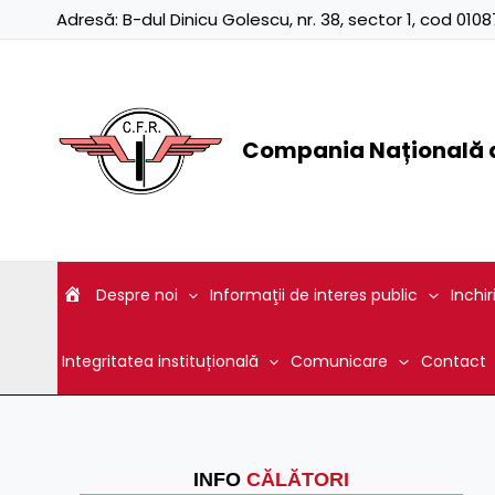
Skip
Adresă:
B-dul Dinicu Golescu, nr. 38, sector 1, cod 01
to
content
Compania Națională d
Despre noi
Informaţii de interes public
Inchir
Integritatea instituțională
Comunicare
Contact
INFO
CĂLĂTORI