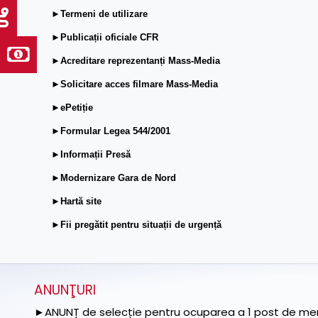
►Termeni de utilizare
►Publicații oficiale CFR
►Acreditare reprezentanți Mass-Media
►Solicitare acces filmare Mass-Media
►ePetiție
►Formular Legea 544/2001
►Informații Presă
►Modernizare Gara de Nord
►Hartă site
►Fii pregătit pentru situații de urgență
ANUNŢURI
►ANUNȚ de selecție pentru ocuparea a 1 post de memb