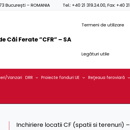
0873 București – ROMANIA
Tel.:
+40 21 319.24.00
, Fax:
+40 21
Termeni de utilizare
e Căi Ferate ”CFR” – SA
Legături utile
ieri/Vanzari
DRR
Proiecte fonduri UE
Reţeaua feroviară
Inchiriere locatii CF (spatii si terenuri)