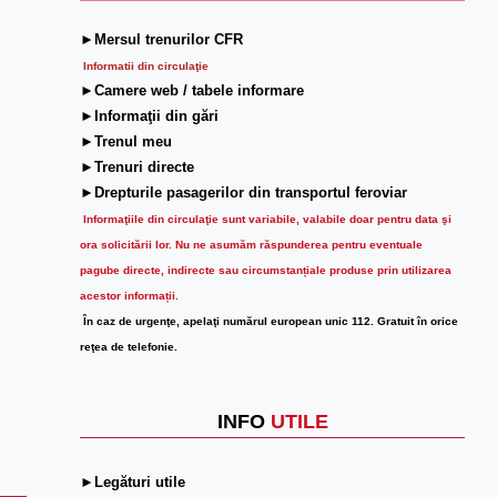
►Mersul trenurilor CFR
Informatii din circulaţie
►Camere web / tabele informare
►Informaţii din gări
►Trenul meu
►Trenuri directe
►Drepturile pasagerilor din transportul feroviar
Informaţiile din circulaţie sunt variabile, valabile doar pentru data şi
ora solicitării lor.
Nu ne asumăm răspunderea pentru eventuale
pagube directe, indirecte sau circumstanțiale produse prin utilizarea
acestor informații.
În caz de urgenţe, apelaţi numărul european unic 112. Gratuit în orice
reţea de telefonie.
INFO
UTILE
►Legături utile