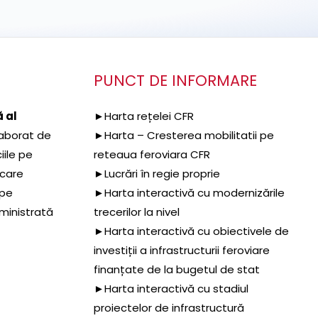
PUNCT DE INFORMARE
 al
►Harta rețelei CFR
aborat de
►Harta – Cresterea mobilitatii pe
iile pe
reteaua feroviara CFR
 care
►Lucrări în regie proprie
 pe
►Harta interactivă cu modernizările
dministrată
trecerilor la nivel
►Harta interactivă cu obiectivele de
investiții a infrastructurii feroviare
finanțate de la bugetul de stat
►Harta interactivă cu stadiul
proiectelor de infrastructură