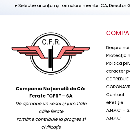
►Selecție anunțuri și formulare membri CA, Director Ge
COMPA
Despre noi
Protecţia 
Politica pr
caracter p
CE TREBUIE 
CORONAVI
Compania Națională de Căi
Contact
Ferate ”CFR” – SA
ePetiție
De aproape un secol și jumătate
A.N.P.C. – 
căile ferate
A.N.P.C.
române contribuie la progres și
civilizație