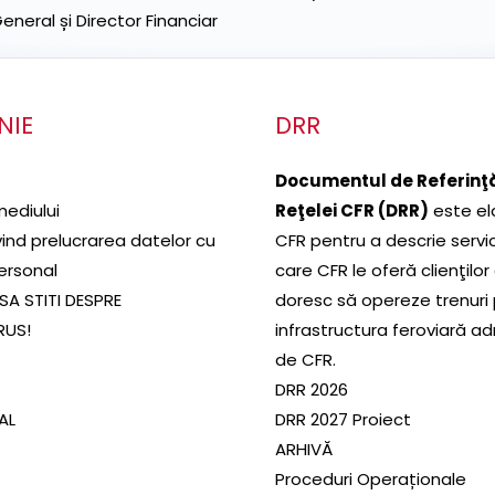
neral și Director Financiar
NIE
DRR
Documentul de Referinţă
mediului
Reţelei CFR (DRR)
este el
ivind prelucrarea datelor cu
CFR pentru a descrie servic
ersonal
care CFR le oferă clienţilor
SA STITI DESPRE
doresc să opereze trenuri
RUS!
infrastructura feroviară a
de CFR.
DRR 2026
SAL
DRR 2027 Proiect
ARHIVĂ
Proceduri Operaționale