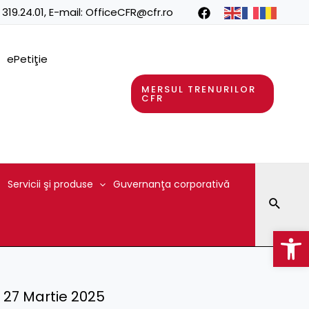
 319.24.01
, E-mail:
OfficeCFR@cfr.ro
ePetiţie
MERSUL TRENURILOR
CFR
Servicii şi produse
Guvernanţa corporativă
Searc
Op
 – 27 Martie 2025