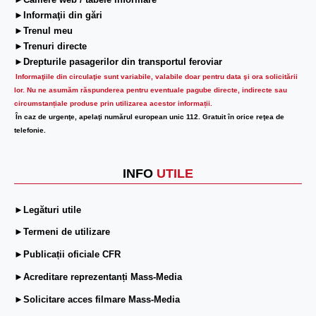
►Camere web / tabele informare
►Informaţii din gări
►Trenul meu
►Trenuri directe
►Drepturile pasagerilor din transportul feroviar
Informaţiile din circulaţie sunt variabile, valabile doar pentru data şi ora solicitării
lor.
Nu ne asumăm răspunderea pentru eventuale pagube directe, indirecte sau
circumstanțiale produse prin utilizarea acestor informații.
În caz de urgenţe, apelaţi numărul european unic 112. Gratuit în orice reţea de
telefonie.
INFO
UTILE
►Legături utile
►Termeni de utilizare
►Publicații oficiale CFR
►Acreditare reprezentanți Mass-Media
►Solicitare acces filmare Mass-Media