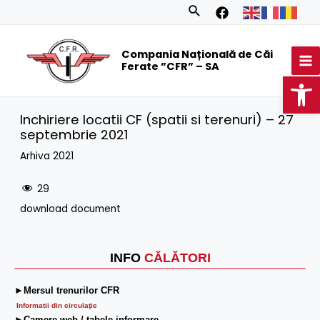
Skip
Search
to
MA
content
Compania Națională de Căi
M
Ferate ”CFR” – SA
Op
Inchiriere locatii CF (spatii si terenuri) – 27
septembrie 2021
Arhiva 2021
29
download document
INFO
CĂLĂTORI
►Mersul trenurilor CFR
Informatii din circulaţie