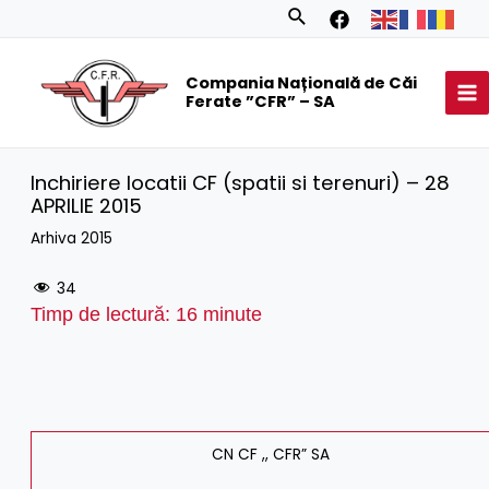
Skip
Search
to
MA
content
Compania Națională de Căi
M
Ferate ”CFR” – SA
Inchiriere locatii CF (spatii si terenuri) – 28
APRILIE 2015
Arhiva 2015
34
Timp de lectură:
16
minute
CN CF ,, CFR” SA