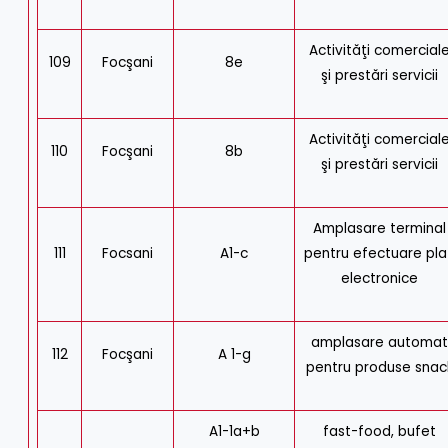
Activităţi comercial
109
Focşani
8e
şi prestări servicii
Activităţi comercial
110
Focşani
8b
şi prestări servicii
Amplasare terminal
111
Focsani
A1-c
pentru efectuare pla
electronice
amplasare automa
112
Focşani
A 1-g
pentru produse snac
A1-1a+b
fast-food, bufet