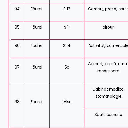
94
Făurei
S 12
Comerţ, presă, cart
95
Făurei
S 11
birouri
96
Făurei
S 14
Activităţi comercial
Comerţ, presă, carte
97
Făurei
5a
racoritoare
Cabinet medical
stomatologie
98
Faurei
1+1sc
Spatii comune