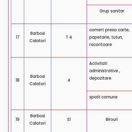
Grup sanitar
comert presa carte,
Barbosi
17
T 4
papetarie, tutun,
Calatori
racoritoare
Activitati
administrative ,
Barbosi
depozitare
18
4
Calatori
spatii comune
Barbosi
19
S1
Birouri
Calatori