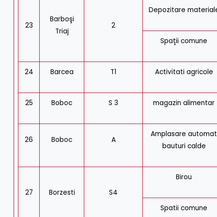
Depozitare material
Barboşi
23
2
Triaj
Spaţii comune
24
Barcea
T1
Activitati agricole
25
Boboc
S 3
magazin alimentar
Amplasare automa
26
Boboc
A
bauturi calde
Birou
27
Borzesti
S4
Spatii comune