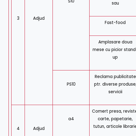
S10
sau
3
Adjud
Fast-food
Amplasare doua
mese cu picior stand
up
Reclama publicitate
PS10
ptr. diverse produse
servicii
Comert presa, revist
a4
carte, papetarie,
tutun, articole librari
4
Adjud