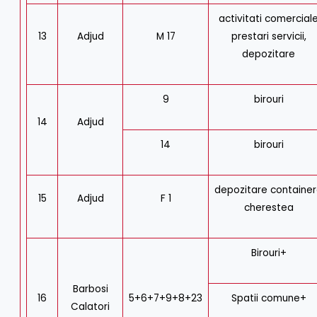
activitati comercial
13
Adjud
M 17
prestari servicii,
depozitare
9
birouri
14
Adjud
14
birouri
depozitare containe
15
Adjud
F 1
cherestea
Birouri+
Barbosi
16
5+6+7+9+8+23
Spatii comune+
Calatori