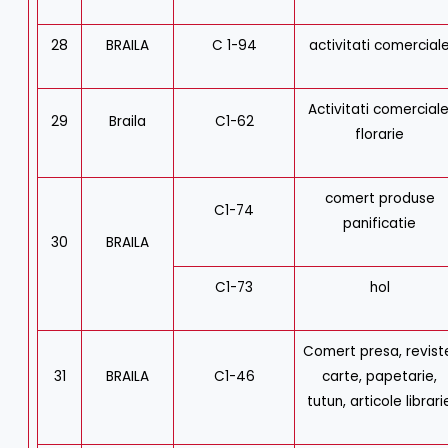
28
BRAILA
C 1-94
activitati comercial
Activitati comerciale
29
Braila
C1-62
florarie
comert produse
C1-74
panificatie
30
BRAILA
C1-73
hol
Comert presa, revist
31
BRAILA
C1-46
carte, papetarie,
tutun, articole librari