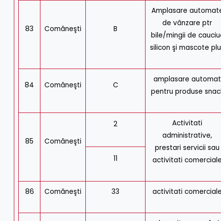
Amplasare automat
de vânzare ptr
83
Comăneşti
B
bile/mingii de cauciu
silicon şi mascote pl
amplasare automa
84
Comăneşti
C
pentru produse snac
Activitati
2
administrative,
85
Comăneşti
prestari servicii sau
11
activitati comercial
86
Comăneşti
33
activitati comercial