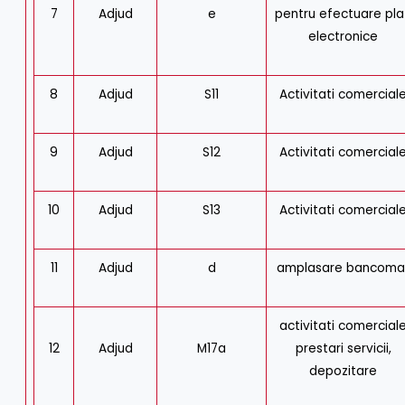
7
Adjud
e
pentru efectuare pla
electronice
8
Adjud
S11
Activitati comercial
9
Adjud
S12
Activitati comercial
10
Adjud
S13
Activitati comercial
11
Adjud
d
amplasare bancoma
activitati comercial
12
Adjud
M17a
prestari servicii,
depozitare