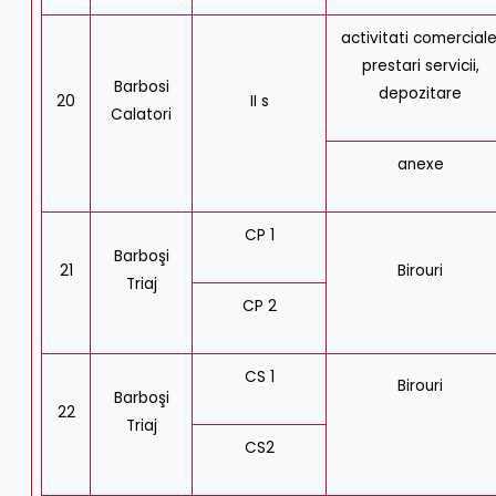
activitati comerciale
prestari servicii,
Barbosi
depozitare
20
II s
Calatori
anexe
CP 1
Barboşi
21
Birouri
Triaj
CP 2
CS 1
Birouri
Barboşi
22
Triaj
CS2