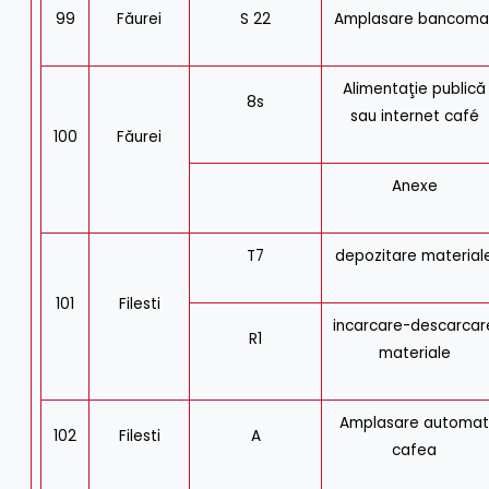
99
Făurei
S 22
Amplasare bancoma
Alimentaţie publică
8s
sau internet café
100
Făurei
Anexe
T7
depozitare material
101
Filesti
incarcare-descarcar
R1
materiale
Amplasare automa
102
Filesti
A
cafea