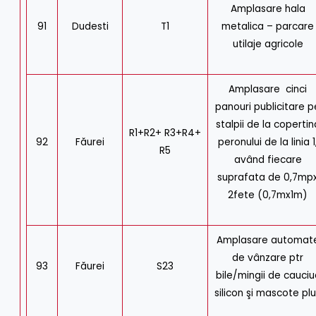
Amplasare hala
91
Dudesti
T1
metalica – parcare
utilaje agricole
Amplasare cinci
panouri publicitare p
stalpii de la copertin
R1+R2+ R3+R4+
92
Făurei
peronului de la linia 1
R5
având fiecare
suprafata de 0,7mp
2fete (0,7mx1m)
Amplasare automat
de vânzare ptr
93
Făurei
S23
bile/mingii de cauciu
silicon şi mascote pl