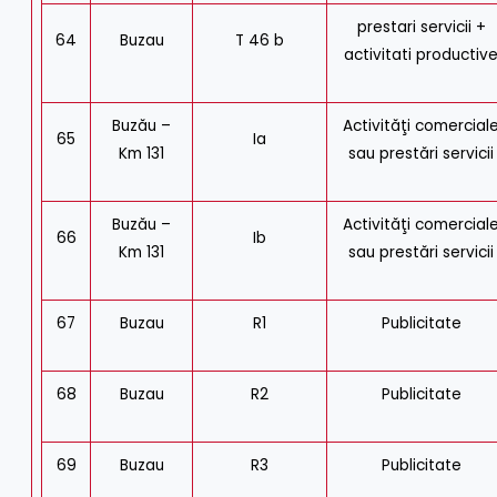
prestari servicii +
64
Buzau
T 46 b
activitati productiv
Buzău –
Activităţi comercial
65
Ia
Km 131
sau prestări servicii
Buzău –
Activităţi comercial
66
Ib
Km 131
sau prestări servicii
67
Buzau
R1
Publicitate
68
Buzau
R2
Publicitate
69
Buzau
R3
Publicitate