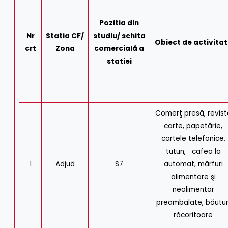
Pozitia din
Nr
Statia CF/
studiu/ schita
Obiect de activita
crt
Zona
comercială a
statiei
Comerţ presă, revist
carte, papetărie,
cartele telefonice,
tutun, cafea la
1
Adjud
S7
automat, mărfuri
alimentare şi
nealimentar
preambalate, băutur
răcoritoare