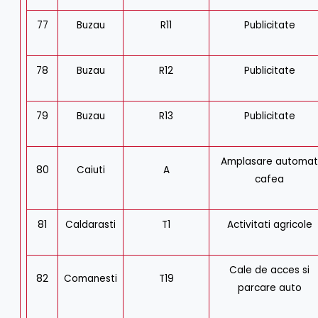
77
Buzau
R11
Publicitate
78
Buzau
R12
Publicitate
79
Buzau
R13
Publicitate
Amplasare automa
80
Caiuti
A
cafea
81
Caldarasti
T1
Activitati agricole
Cale de acces si
82
Comanesti
T19
parcare auto