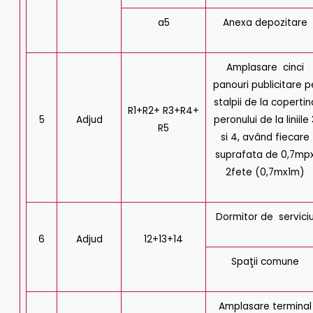
a5
Anexa depozitare
Amplasare cinci
panouri publicitare p
stalpii de la copertin
R1+R2+ R3+R4+
5
Adjud
peronului de la liniile 
R5
si 4, având fiecare
suprafata de 0,7mp
2fete (0,7mx1m)
Dormitor de servici
6
Adjud
12+13+14
Spaţii comune
Amplasare terminal