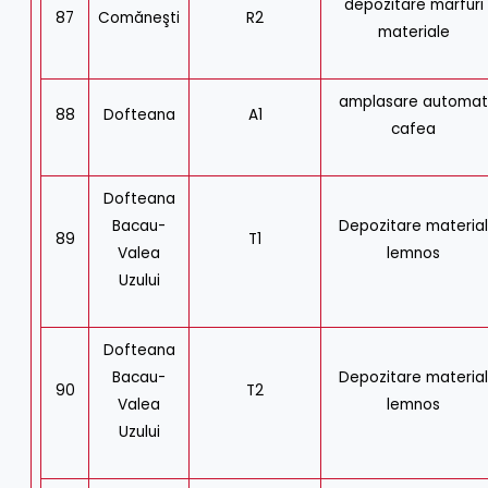
depozitare marfuri
87
Comăneşti
R2
materiale
amplasare automa
88
Dofteana
A1
cafea
Dofteana
Bacau-
Depozitare materia
89
T1
Valea
lemnos
Uzului
Dofteana
Bacau-
Depozitare materia
90
T2
Valea
lemnos
Uzului